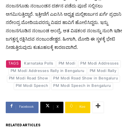
ನಂಜನಗೂಡು ನಂಜುಂಡನ ದರ್ಶನ ಪಡೆದು ಪೂಜೆ ಸಲ್ಲಿಸಲು
ಆಗಮಿಸುತ್ತಿದ್ದಾರೆ. ಇತ್ತೀಚೆಗೆ ಎಐಸಿಸಿ ಅಧ್ಯಕ್ಷ ಮಲ್ಲಿಕಾರ್ಜುನ ಖರ್ಗೆ ಪ್ರಧಾನಿ
ನರೇಂದ್ರ ಮೋದಿಯವರನ್ನು ವಿಷದ ಹಾವಿಗೆ ಹೋಲಿಸಿದ್ದರು. ಇನ್ನು
ನಂಜನಗೂಡಿನ ನಂಜುಂಡ ಅಂದ್ರೆ, ಆತ ವಿಷಕಂಠ ನಂಜನ್ನು ನುಂಗಿ ಇಡೀ
ಜಗತ್ತನ್ನ ರಕ್ಷಿಸಿದವ ನಂಜುಂಡೇಶ್ವರ. ಹೀಗಾಗಿ, ಮೋದಿ ಈ ಸ್ಥಳಕ್ಕೆ ಭೇಟಿ
ನೀಡುತ್ತಿರುವುದು ಕುತೂಹಲಕ್ಕೆ ಕಾರಣವಾಗಿದೆ.
TAGS
Karnataka Polls
PM Modi
PM Modi Addresses
PM Modi Addresses Rally in Bengaluru
PM Modi Rally
PM Modi Road Show
PM Modi Road Show in Bengaluru
PM Modi Speech
PM Modi Speech in Bengaluru
Facebook
X
Koo
RELATED ARTICLES