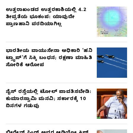
ಉತ್ತರಾಖಂಡದ ಉತ್ತರಕಾಶಿಯಲ್ಲಿ 4.2
RELATED
ತೀವ್ರತೆಯ ಭೂಕಂಪ: ಯಾವುದೇ
ARTICLES
ಪ್ರಾಣಹಾನಿ ವರದಿಯಾಗಿಲ್ಲ
ಭಾರತೀಯ ವಾಯುಸೇನಾ ಅಧಿಕಾರಿ ‘ಹನಿ
ಟ್ರ್ಯಾಪ್’ಗೆ ಸಿಕ್ಕಿ ಬಂಧನ; ರಕ್ಷಣಾ ಮಾಹಿತಿ
ಸೋರಿಕೆ ಆರೋಪ
ನೈಸ್ ರಸ್ತೆಯಲ್ಲಿ ಟೋಲ್ ಪಾವತಿಸಬೇಡಿ:
ಕುಮಾರಸ್ವಾಮಿ ಮನವಿ; ಸರ್ಕಾರಕ್ಕೆ 10
ದಿನಗಳ ಗಡುವು