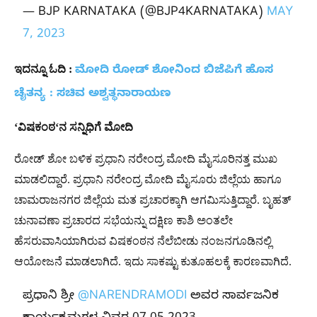
— BJP KARNATAKA (@BJP4KARNATAKA)
MAY
7, 2023
ಇದನ್ನೂ
ಓದಿ
:
ಮೋದಿ ರೋಡ್ ಶೋನಿಂದ ಬಿಜೆಪಿಗೆ ಹೊಸ
ಚೈತನ್ಯ : ಸಚಿವ ಅಶ್ವತ್ಥನಾರಾಯಣ
‘ವಿಷಕಂಠ
‘
ನ
ಸನ್ನಿಧಿಗೆ
ಮೋದಿ
ರೋಡ್ ಶೋ ಬಳಿಕ ಪ್ರಧಾನಿ ನರೇಂದ್ರ ಮೋದಿ ಮೈಸೂರಿನತ್ತ ಮುಖ
ಮಾಡಲಿದ್ದಾರೆ. ಪ್ರಧಾನಿ ನರೇಂದ್ರ ಮೋದಿ ಮೈಸೂರು ಜಿಲ್ಲೆಯ ಹಾಗೂ
ಚಾಮರಾಜನಗರ ಜಿಲ್ಲೆಯ ಮತ ಪ್ರಚಾರಕ್ಕಾಗಿ ಆಗಮಿಸುತ್ತಿದ್ದಾರೆ. ಬೃಹತ್
ಚುನಾವಣಾ ಪ್ರಚಾರದ ಸಭೆಯನ್ನು ದಕ್ಷಿಣ ಕಾಶಿ ಅಂತಲೇ
ಹೆಸರುವಾಸಿಯಾಗಿರುವ ವಿಷಕಂಠನ ನೆಲೆಬೀಡು ನಂಜನಗೂಡಿನಲ್ಲಿ
ಆಯೋಜನೆ ಮಾಡಲಾಗಿದೆ. ಇದು ಸಾಕಷ್ಟು ಕುತೂಹಲಕ್ಕೆ ಕಾರಣವಾಗಿದೆ.
ಪ್ರಧಾನಿ ಶ್ರೀ
@NARENDRAMODI
ಅವರ ಸಾರ್ವಜನಿಕ