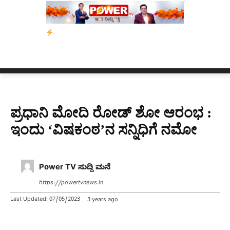
ೈಸ್ ರಸ್ತೆಯಲ್ಲಿ ಟೋಲ್ ಪಾವತಿಸಬೇಡಿ: ಕುಮಾರಸ್ವಾಮಿ ಮನವಿ; ಸರ್ಕಾರಕ್ಕೆ 10
ಪ್ರಧಾನಿ ಮೋದಿ ರೋಡ್ ಶೋ ಆರಂಭ :
ಇಂದು ‘ವಿಷಕಂಠ’ನ ಸನ್ನಿಧಿಗೆ ನಮೋ
Power TV ಸುದ್ದಿ ಮನೆ
https://powertvnews.in
Last Updated:
07/05/2023
3 years ago