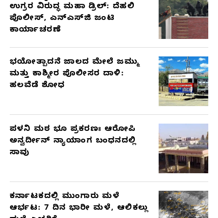
ಉಗ್ರರ ವಿರುದ್ಧ ಮಹಾ ಡ್ರಿಲ್: ದೆಹಲಿ
ಪೊಲೀಸ್, ಎನ್‌ಎಸ್‌ಜಿ ಜಂಟಿ
ಕಾರ್ಯಾಚರಣೆ
ಭಯೋತ್ಪಾದನೆ ಜಾಲದ ಮೇಲೆ ಜಮ್ಮು
ಮತ್ತು ಕಾಶ್ಮೀರ ಪೊಲೀಸರ ದಾಳಿ:
ಹಲವೆಡೆ ಶೋಧ
ಪಳನಿ ಮಠ ಭೂ ಪ್ರಕರಣಃ ಆರೋಪಿ
ಅನ್ವರ್ದೀನ್ ನ್ಯಾಯಾಂಗ ಬಂಧನದಲ್ಲಿ
ಸಾವು
ಕರ್ನಾಟಕದಲ್ಲಿ ಮುಂಗಾರು ಮಳೆ
ಆರ್ಭಟ: 7 ದಿನ ಭಾರೀ ಮಳೆ, ಆಲಿಕಲ್ಲು