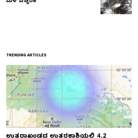
ಮಳೆ ಎಚ್ಚರಿಕೆ
TRENDING ARTICLES
ಉತ್ತರಾಖಂಡದ ಉತ್ತರಕಾಶಿಯಲ್ಲಿ 4.2