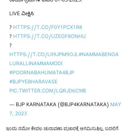
ಕಾರ್ಯಕ್ರಮಗಳ ವಿವರ 07-05-2023.
LIVE ವೀಕ್ಷಿಸಿ
?
HTTPS://T.CO/F0Y1PCX1R8
?
HTTPS://T.CO/UZEGF8ONHU
?
HTTPS://T.CO/L09JPM9OJL
#NAMMABENGA
LURALLINAMMAMODI
#POORNABAHUMATA4BJP
#BJPYEBHARAVASE
PIC.TWITTER.COM/LQRJD6C9IB
— BJP KARNATAKA (@BJP4KARNATAKA)
MAY
7, 2023
ಇಂದು ನಮೋ ಕೇವಲ ಚುನಾವಣಾ ಪ್ರಚಾರಕ್ಕೆ ಆಗಮಿಸುತ್ತಿಲ್ಲ. ಬದಲಿಗೆ