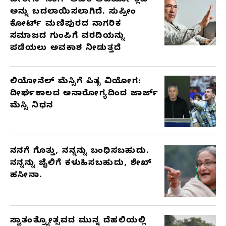
ಬೀರೇನ್ ಸಿಂಗ್ ಅವರ ಆಡಿಯೋ ಕ್ಲಿಪ್
ಅನ್ನು ಬದಲಾಯಿಸಲಾಗಿದೆ. ಸುಪ್ರೀಂ
ಕೋರ್ಟ್ ಮಣಿಪುರದ ನಾಗರಿಕ
ಸಮಾಜದ ಗುಂಪಿಗೆ ವರದಿಯನ್ನು
ಪಡೆಯಲು ಅವಕಾಶ ನೀಡುತ್ತದೆ
ಲಿಯೋನೆಲ್ ಮೆಸ್ಸಿಗೆ ಪಿತೃ ವಿಯೋಗ:
ದೀರ್ಘಕಾಲದ ಅನಾರೋಗ್ಯದಿಂದ ಜಾರ್ಜ್
ಮೆಸ್ಸಿ ನಿಧನ
ನನಗೆ ಗೊತ್ತು, ನನ್ನನ್ನು ಬಂಧಿಸಬಹುದು.
ನನ್ನನ್ನು ಜೈಲಿಗೆ ಕಳುಹಿಸಬಹುದು, ಶೇಖ್
ಹಸೀನಾ.
ಸ್ವಾತಂತ್ರ್ಯೋತ್ಸವದ ಮುನ್ನ ದೆಹಲಿಯಲ್ಲಿ