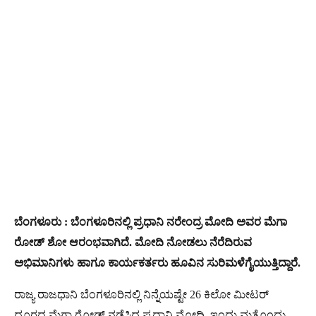
ಬೆಂಗಳೂರು : ಬೆಂಗಳೂರಿನಲ್ಲಿ ಪ್ರಧಾನಿ ನರೇಂದ್ರ ಮೋದಿ ಅವರ ಮೆಗಾ
ರೋಡ್ ಶೋ ಆರಂಭವಾಗಿದೆ. ಮೋದಿ ನೋಡಲು ನೆರೆದಿರುವ
ಅಭಿಮಾನಿಗಳು ಹಾಗೂ ಕಾರ್ಯಕರ್ತರು ಹೂವಿನ ಸುರಿಮಳೆಗೈಯುತ್ತಿದ್ದಾರೆ.
ರಾಜ್ಯ ರಾಜಧಾನಿ ಬೆಂಗಳೂರಿನಲ್ಲಿ ನಿನ್ನೆಯಷ್ಟೇ 26 ಕಿಲೋ ಮೀಟರ್​​​
ದೂರದ ಮೆಗಾ ರೋಡ್​ ನಡೆಸಿದ್ದ ಪ್ರಧಾನಿ ಮೋದಿ, ಇಂದು ಮತ್ತೊಂದು