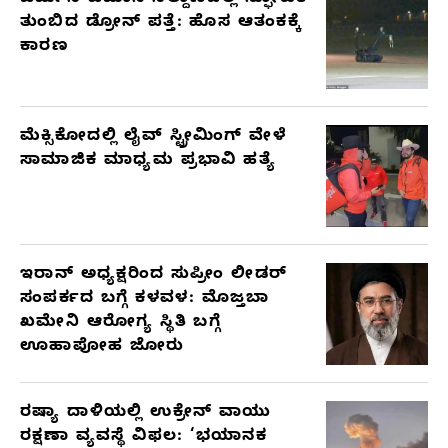
ತುಂಬಿದ ಡ್ರೋನ್ ಪತ್ತೆ: ಹೊಸ ಆತಂಕಕ್ಕೆ
ಕಾರಣ
ಮೆಕ್ಸಿಕೋದಲ್ಲಿ ಲೈವ್ ಸ್ಟ್ರೀಮಿಂಗ್ ವೇಳೆ
ಸಾಮಾಜಿಕ ಮಾಧ್ಯಮ ಪ್ರಭಾವಿ ಹತ್ಯೆ
ಇರಾನ್ ಅಧ್ಯಕ್ಷರಿಂದ ಸುಪ್ರೀಂ ಲೀಡರ್
ಸಂಪರ್ಕದ ಬಗ್ಗೆ ಕಳವಳ: ಮೊಜ್ತಬಾ
ಖಮೇನಿ ಆರೋಗ್ಯ ಸ್ಥಿತಿ ಬಗ್ಗೆ
ಊಹಾಪೋಹ ಜೋರು
ರಷ್ಯಾ ದಾಳಿಯಲ್ಲಿ ಉಕ್ರೇನ್ ವಾಯು
ರಕ್ಷಣಾ ವ್ಯವಸ್ಥೆ ವಿಫಲ: ‘ಭಯಾನಕ