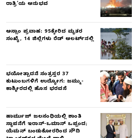
ರಾತ್ರಿ’ಯ ಅನುಭವ
ಅಸ್ಸಾಂ ಪ್ರವಾಹ: 95ಕ್ಕೇರಿದ ಮೃತರ
ಸಂಖ್ಯೆ, 14 ಜಿಲ್ಲೆಗಳು ರೆಡ್ ಅಲರ್ಟ್‌ನಲ್ಲಿ
ಭಯೋತ್ಪಾದನೆ ಸಂತ್ರಸ್ತರ 37
ಕುಟುಂಬಗಳಿಗೆ ಉದ್ಯೋಗ: ಜಮ್ಮು-
ಕಾಶ್ಮೀರದಲ್ಲಿ ಹೊಸ ಭರವಸೆ
ಹಾರ್ಮುಜ್ ಜಲಸಂಧಿಯಲ್ಲಿ ಶಾಂತಿ
ಸ್ಥಾಪನೆಗೆ ಇರಾನ್-ಒಮಾನ್ ಒಪ್ಪಂದ;
ಯೆಮನ್ ಬಂಡುಕೋರರಿಂದ ಸೌದಿ