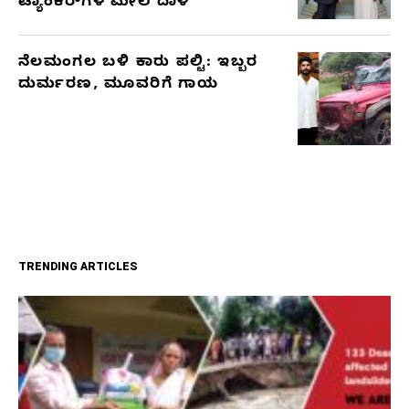
ಟ್ಯಾಂಕರ್‌ಗಳ ಮೇಲೆ ದಾಳಿ
ನೆಲಮಂಗಲ ಬಳಿ ಕಾರು ಪಲ್ಟಿ: ಇಬ್ಬರ
ದುರ್ಮರಣ, ಮೂವರಿಗೆ ಗಾಯ
TRENDING ARTICLES