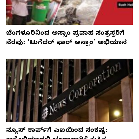
ಬೆಂಗಳೂರಿನಿಂದ ಅಸ್ಸಾಂ ಪ್ರವಾಹ ಸಂತ್ರಸ್ತರಿಗೆ
ನೆರವು: ‘ಟುಗೆದರ್ ಫಾರ್ ಅಸ್ಸಾಂ’ ಅಭಿಯಾನ
ನ್ಯೂಸ್ ಕಾರ್ಪ್‌ಗೆ ಎಐಯಿಂದ ಸಂಕಷ್ಟ: