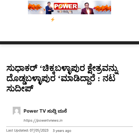
’ ಅಭಿಯಾನ
ನ್ಯೂಸ್ ಕಾರ್ಪ್‌ಗೆ ಎಐಯಿಂದ ಸಂಕಷ್ಟ: ಆಸ್ಟ್ರೇಲಿಯಾದಲ್ಲಿ ಚಂದಾದಾ
ಸುಧಾಕರ್ ‘ಚಿಕ್ಕಬಳ್ಳಾಪುರ ಕ್ಷೇತ್ರವನ್ನು
ದೊಡ್ಡಬಳ್ಳಾಪುರ ‘ಮಾಡಿದ್ದಾರೆ : ನಟ
ಸುದೀಪ್
Power TV ಸುದ್ದಿ ಮನೆ
https://powertvnews.in
Last Updated:
07/05/2023
3 years ago