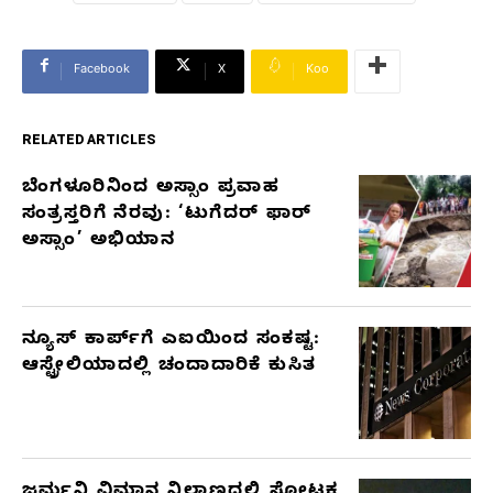
Facebook
X
Koo
RELATED ARTICLES
ಬೆಂಗಳೂರಿನಿಂದ ಅಸ್ಸಾಂ ಪ್ರವಾಹ
RELATED
ಸಂತ್ರಸ್ತರಿಗೆ ನೆರವು: ‘ಟುಗೆದರ್ ಫಾರ್
ARTICLES
ಅಸ್ಸಾಂ’ ಅಭಿಯಾನ
ನ್ಯೂಸ್ ಕಾರ್ಪ್‌ಗೆ ಎಐಯಿಂದ ಸಂಕಷ್ಟ:
ಆಸ್ಟ್ರೇಲಿಯಾದಲ್ಲಿ ಚಂದಾದಾರಿಕೆ ಕುಸಿತ
ಜರ್ಮನಿ ವಿಮಾನ ನಿಲ್ದಾಣದಲ್ಲಿ ಸ್ಫೋಟಕ