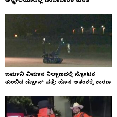
ಆಸ್ಟ್ರೇಲಿಯಾದಲ್ಲಿ ಚಂದಾದಾರಿಕೆ ಕುಸಿತ
ಜರ್ಮನಿ ವಿಮಾನ ನಿಲ್ದಾಣದಲ್ಲಿ ಸ್ಫೋಟಕ
ತುಂಬಿದ ಡ್ರೋನ್ ಪತ್ತೆ: ಹೊಸ ಆತಂಕಕ್ಕೆ ಕಾರಣ