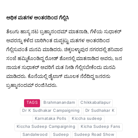
ಅಧಿಕ
ಮತಗಳ
ಅಂತರದಿಂದ
ಗೆಲ್ಲಿಸಿ
ತೆಲುಗು ಹಾಸ್ಯ ನಟ ಬ್ರಹ್ಮಾನಂದಮ್ ಮಾತನಾಡಿ, ಗೆಳೆಯ ಸುಧಾಕರ್
ಅವರನ್ನು ಕಳೆದ ಬಾರಿಗಿಂತ ದುಪ್ಪಟ್ಟು ಮತಗಳ ಅಂತರದಿಂದ
ಗೆಲ್ಲಿಸುವಂತೆ ಮನವಿ ಮಾಡಿದರು. ಚಿಕ್ಕಬಳ್ಳಾಪುರ ನಗರದಲ್ಲಿ ಶನಿವಾರ
ಸಂಜೆ ಹಮ್ಮಿಕೊಂಡಿದ್ದ ರೋಡ್ ಶೋನಲ್ಲಿ ಮಾತನಾಡಿದ ಅವರು, ಜನ
ನಾಯಕ ಸುಧಾಕರ್ ಅವರಿಗೆ ಮತ ನೀಡಿ ಗೆಲ್ಲಿಸಬೇಕೆಂದು ಮನವಿ
ಮಾಡಿದರು. ಕೊನೆಯಲ್ಲಿ ಡೈಲಾಗ್ ಮೂಲಕ ನೆರೆದಿದ್ದ ಜನರನು
ಬ್ರಹ್ಮಾನಂದಮ್ ರಂಜಿಸಿದರು.
TAGS
Brahmanandam
Chikkaballapur
Dr K Sudhakar Campaigning
Dr Sudhakar K
Karnataka Polls
Kiccha sudeep
Kiccha Sudeep Campaigning
Kicha Sudeep Fans
Sandalwood
Sudeep
Sudeep Road Show