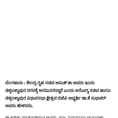
ಬೆಂಗಳೂರು : ಕೇಂದ್ರ ಗೃಹ ಸಚಿವ ಅಮಿತ್ ಶಾ ಅವರು ಇಂದು
ಚಿಕ್ಕಬಳ್ಳಾಪುರ ನಗರಕ್ಕೆ ಆಗಮಿಸಲಿದ್ದಾರೆ ಎಂದು ಆರೋಗ್ಯ ಸಚಿವ ಹಾಗೂ
ಚಿಕ್ಕಬಳ್ಳಾಪುರ ವಿಧಾನಸಭಾ ಕ್ಷೇತ್ರದ ಬಿಜೆಪಿ ಅಭ್ಯರ್ಥಿ ಡಾ.ಕೆ ಸುಧಾಕರ್
ಅವರು ಹೇಳಿದರು.
ಈ ಕುರಿತು ಮಾತನಾಡಿರುವ ಅವರು, ರಾಜ್ಯ ವಿಧಾನಸಭಾ ಚುನಾವಣಾ