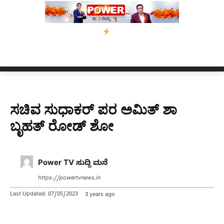
ಾಲಿಗೆ ಗುಂಡೇಟು
ಬೆಂಗಳೂರಿನಿಂದ ಅಸ್ಸಾಂ ಪ್ರವಾಹ ಸಂತ್ರಸ್ತರಿಗೆ ನೆರವು: 
ಸಚಿವ ಸುಧಾಕರ್ ಪರ ಅಮಿತ್ ಶಾ
ಬೃಹತ್ ರೋಡ್ ಶೋ
Power TV ಸುದ್ದಿ ಮನೆ
https://powertvnews.in
Last Updated:
07/05/2023
3 years ago