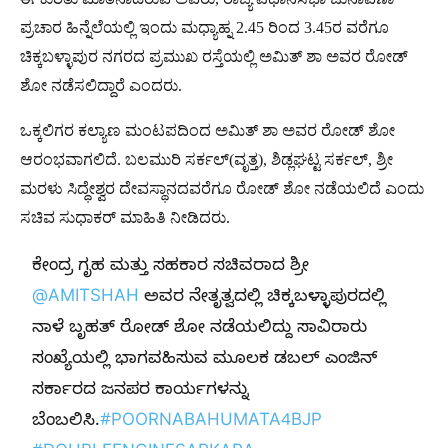
ಪ್ರಚಾರ ಹಿನ್ನೆಲೆಯಲ್ಲಿ ಇಂದು ಮಧ್ಯಾಹ್ನ 2.45 ರಿಂದ 3.45ರ ವರೆಗೂ
ಚಿಕ್ಕಬಳ್ಳಾಪುರ ನಗರದ ಪ್ರಮುಖ ರಸ್ತೆಯಲ್ಲಿ ಅಮಿತ್ ಶಾ ಅವರ ರೋಡ್
ಶೋ ನಡೆಸಲಿದ್ದಾರೆ ಎಂದರು.
ಒಕ್ಕಲಿಗರ ಕಲ್ಯಾಣ ಮಂಟಪದಿಂದ ಅಮಿತ್ ಶಾ ಅವರ ರೋಡ್ ಶೋ
ಆರಂಭವಾಗಲಿದೆ. ಬಲಮುರಿ ಸರ್ಕಲ್(ವೃತ್ತ), ಶಿಡ್ಲಘಟ್ಟ ಸರ್ಕಲ್, ಶ್ರೀ
ಮರಳು ಸಿದ್ಧೇಶ್ವರ ದೇವಸ್ಥಾನದವರೆಗೂ ರೋಡ್ ಶೋ ನಡೆಯಲಿದೆ ಎಂದು
ಸಚಿವ ಸುಧಾಕರ್ ಮಾಹಿತಿ ನೀಡಿದರು.
ಕೇಂದ್ರ ಗೃಹ ಮತ್ತು ಸಹಕಾರ ಸಚಿವರಾದ ಶ್ರೀ
@AMITSHAH
ಅವರ ನೇತೃತ್ವದಲ್ಲಿ ಚಿಕ್ಕಬಳ್ಳಾಪುರದಲ್ಲಿ
ನಾಳೆ ಬೃಹತ್ ರೋಡ್ ಶೋ ನಡೆಯಲಿದ್ದು ಸಾವಿರಾರು
ಸಂಖ್ಯೆಯಲ್ಲಿ ಭಾಗವಹಿಸುವ ಮೂಲಕ ಡಬಲ್ ಎಂಜಿನ್
ಸರ್ಕಾರದ ಜನಪರ ಕಾರ್ಯಗಳನ್ನು
ಬೆಂಬಲಿಸಿ.
#POORNABAHUMATA4BJP