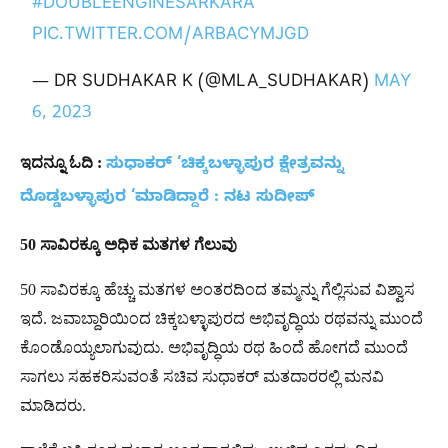
#DOUBLEENGINESARKARA
PIC.TWITTER.COM/ARBACYMJGD
— DR SUDHAKAR K (@MLA_SUDHAKAR)
MAY
6, 2023
ಇದನ್ನೂ
ಓದಿ
:
ಸುಧಾಕರ್ ‘ಚಿಕ್ಕಬಳ್ಳಾಪುರ ಕ್ಷೇತ್ರವನ್ನು
ದೊಡ್ಡಬಳ್ಳಾಪುರ ‘ಮಾಡಿದ್ದಾರೆ : ನಟ ಸುದೀಪ್
50
ಸಾವಿರಕ್ಕೂ
ಅಧಿಕ
ಮತಗಳ
ಗೆಲುವು
50 ಸಾವಿರಕ್ಕೂ ಹೆಚ್ಚು ಮತಗಳ ಅಂತರದಿಂದ ತಮ್ಮನ್ನು ಗೆಲ್ಲಿಸುವ ವಿಶ್ವಾಸ
ಇದೆ. ಜವಾಬ್ದಾರಿಯಿಂದ ಚಿಕ್ಕಬಳ್ಳಾಪುರದ ಅಭಿವೃದ್ಧಿಯ ರಥವನ್ನು ಮುಂದೆ
ಕೊಂಡೊಯ್ಯಲಾಗುವುದು. ಅಭಿವೃದ್ಧಿಯ ರಥ ಹಿಂದೆ ಹೋಗದೆ ಮುಂದೆ
ಸಾಗಲು ಸಹಕರಿಸುವಂತೆ ಸಚಿವ ಸುಧಾಕರ್ ಮತದಾರರಲ್ಲಿ ಮನವಿ
ಮಾಡಿದರು.