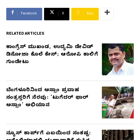
Facebook
X
Koo
RELATED ARTICLES
ಕಾಂಗ್ರೆಸ್‌ ಮುಖಂಡ, ಉದ್ಯಮಿ ಡೇವಿಡ್‌
RELATED
ಡಿಸೋಜಾ ಕೊಲೆ ಕೇಸ್;‌ ಆರೋಪಿ ಕಾಲಿಗೆ
ARTICLES
ಗುಂಡೇಟು
ಬೆಂಗಳೂರಿನಿಂದ ಅಸ್ಸಾಂ ಪ್ರವಾಹ
ಸಂತ್ರಸ್ತರಿಗೆ ನೆರವು: ‘ಟುಗೆದರ್ ಫಾರ್
ಅಸ್ಸಾಂ’ ಅಭಿಯಾನ
ನ್ಯೂಸ್ ಕಾರ್ಪ್‌ಗೆ ಎಐಯಿಂದ ಸಂಕಷ್ಟ: