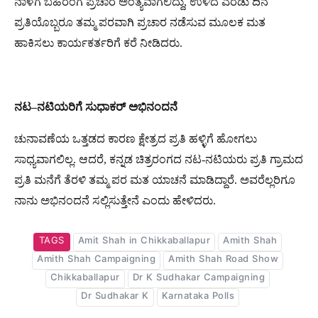
ನಾಳೆಗೆ ಬಹಿರಂಗ ಪ್ರಚಾರ ಅಂತ್ಯವಾಗಲಿದ್ದು, ಉಳಿದ ಎರಡು ದಿನ
ಪ್ರತಿಯೊಬ್ಬರೂ ತಮ್ಮ ಪರವಾಗಿ ಪ್ರಚಾರ ನಡೆಸುವ ಮೂಲಕ ಮತ
ಹಾಕಿಸಲು ಕಾರ್ಯಕರ್ತರಿಗೆ ಕರೆ ನೀಡಿದರು.
ನಟ
–
ನಟಿಯರಿಗೆ
ಸುಧಾಕರ್
ಅಭಿನಂದನೆ
ಚುನಾವಣೆಯ ಒತ್ತಡದ ಕಾರಣ ಕ್ಷೇತ್ರದ ಪ್ರತಿ ಹಳ್ಳಿಗೆ ಹೋಗಲು
ಸಾಧ್ಯವಾಗಲಿಲ್ಲ. ಆದರೆ, ಕನ್ನಡ ಚಿತ್ರರಂಗದ ನಟ-ನಟಿಯರು ಪ್ರತಿ ಗ್ರಾಮದ
ಪ್ರತಿ ಮನೆಗೆ ತೆರಳಿ ತಮ್ಮ ಪರ ಮತ ಯಾಚನೆ ಮಾಡಿದ್ದಾರೆ. ಅವರೆಲ್ಲರಿಗೂ
ನಾನು ಅಭಿನಂದನೆ ಸಲ್ಲಿಸುತ್ತೇನೆ ಎಂದು ಹೇಳಿದರು.
TAGS
Amit Shah in Chikkaballapur
Amith Shah
Amith Shah Campaigning
Amith Shah Road Show
Chikkaballapur
Dr K Sudhakar Campaigning
Dr Sudhakar K
Karnataka Polls