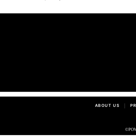
ABOUT US
|
PR
©POW