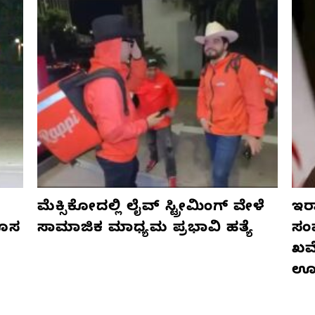
ಮೆಕ್ಸಿಕೋದಲ್ಲಿ ಲೈವ್ ಸ್ಟ್ರೀಮಿಂಗ್ ವೇಳೆ
ಇರಾ
ಹೊಸ
ಸಾಮಾಜಿಕ ಮಾಧ್ಯಮ ಪ್ರಭಾವಿ ಹತ್ಯೆ
ಸಂ
ಖಮೇ
ಊ