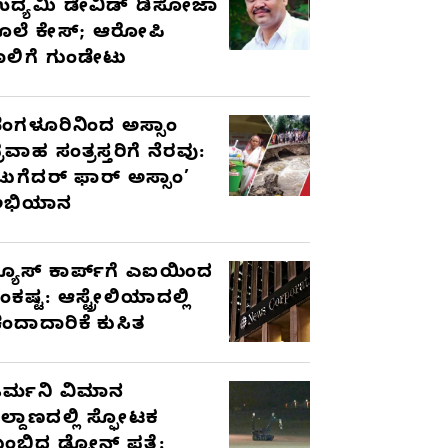
ದ್ಯಮಿ ಡೇವಿಡ್‌ ಡಿಸೋಜಾ
ೊಲೆ ಕೇಸ್;‌ ಆರೋಪಿ
ಾಲಿಗೆ ಗುಂಡೇಟು
ೆಂಗಳೂರಿನಿಂದ ಅಸ್ಸಾಂ
್ರವಾಹ ಸಂತ್ರಸ್ತರಿಗೆ ನೆರವು:
ಟುಗೆದರ್ ಫಾರ್ ಅಸ್ಸಾಂ’
ಅಭಿಯಾನ
್ಯೂಸ್ ಕಾರ್ಪ್‌ಗೆ ಎಐಯಿಂದ
ಂಕಷ್ಟ: ಆಸ್ಟ್ರೇಲಿಯಾದಲ್ಲಿ
ಂದಾದಾರಿಕೆ ಕುಸಿತ
ರ್ಮನಿ ವಿಮಾನ
ಿಲ್ದಾಣದಲ್ಲಿ ಸ್ಫೋಟಕ
ುಂಬಿದ ಡ್ರೋನ್ ಪತ್ತೆ: