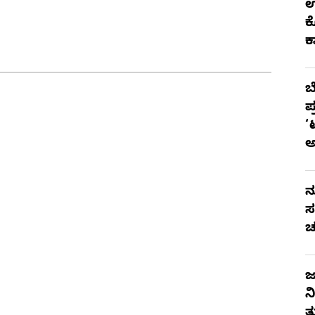
ಉ
ಕ
ಕ
ಬ
ಪ
‘
ನ
ಸ
ಚ
ಜ
ನ
ತ