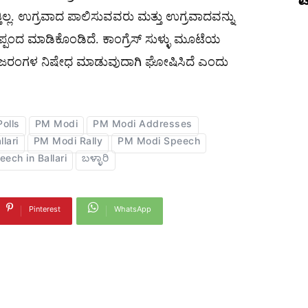
ಟ
ಿಲ್ಲ. ಉಗ್ರವಾದ ಪಾಲಿಸುವವರು ಮತ್ತು ಉಗ್ರವಾದವನ್ನು
್ಪಂದ ಮಾಡಿಕೊಂಡಿದೆ. ಕಾಂಗ್ರೆಸ್​ ಸುಳ್ಳು ಮೂಟೆಯ
್ಲಿ ಬಜರಂಗಳ ನಿಷೇಧ ಮಾಡುವುದಾಗಿ ಘೋಷಿಸಿದೆ ಎಂದು
olls
PM Modi
PM Modi Addresses
lari
PM Modi Rally
PM Modi Speech
ech in Ballari
ಬಳ್ಳಾರಿ
Pinterest
WhatsApp