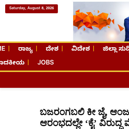
Saturday, August 8, 2026
ME
ರಾಜ್ಯ
ದೇಶ
ವಿದೇಶ
ಜಿಲ್ಲಾ ಸುದ್
ಪಾದಕೀಯ
JOBS
ಬಜರಂಗಬಲಿ ಕೀ ಜೈ, ಆಂಜನ
ಆರಂಭದಲ್ಲೇ ‘ಕೈ’ ವಿರುದ್ಧ 