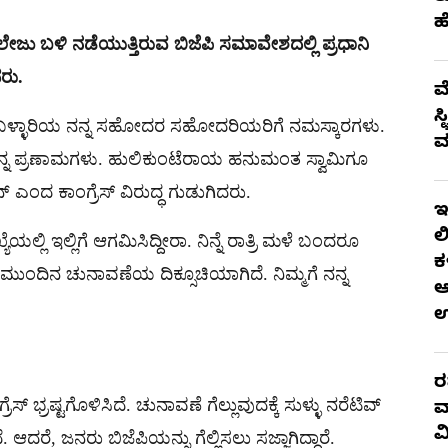
ಹ
ಾಲೇಜು ಬಳಿ ನಡೆಯುತ್ತಿರುವ ಬಿಜೆಪಿ ಸಮಾವೇಶದಲ್ಲಿ ಪ್ರಧಾನಿ
ರು.
ಮ
ಸ
 ಬಳ್ಳಾರಿಯ ನನ್ನ ಸಹೋದರ ಸಹೋದರಿಯರಿಗೆ ನಮಸ್ಕಾರಗಳು.
ಮ
 ನನ್ನ ಪ್ರಣಾಮಗಳು. ಹುಲಿಕುಂಟೆರಾಯ ಹನುಮಂತ ಸ್ವಾಮಿಗೂ
 ಎಂದ ಕಾಂಗ್ರೆಸ್ ವಿರುದ್ಧ ಗುಡುಗಿದರು.
ಇ
ಲ
ಲ್ಲಿ ಇಲ್ಲಿಗೆ ಆಗಮಿಸಿದ್ದೀರಾ. ನಿನ್ನೆ ರಾತ್ರಿ ಮಳೆ ಬಂದರೂ
ಕ
 ಮುಂದಿನ ಚುನಾವಣೆಯ ದಿಕ್ಸೂಚಿಯಾಗಿದೆ. ನಿಮ್ಮಗೆ ನನ್ನ
ಆ
ರ
‌ ಭ್ರಷ್ಟಗೊಳಿಸಿದೆ. ಚುನಾವಣೆ ಗೆಲ್ಲುವುದಕ್ಕೆ ಸುಳ್ಳು ನರೆಟಿವ್‌
ವ
ವ
ೆ. ಆದರೆ, ಜನರು ಬಿಜೆಪಿಯನ್ನು ಗೆಲ್ಲಿಸಲು ಸಜ್ಜಾಗಿದ್ದಾರೆ.