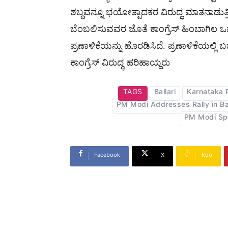
ಶಬ್ದವನ್ನೂ ಭಯೋತ್ಪಾದಕರ ವಿರುದ್ಧ ಮಾತನಾಡುತ್ತ
ಬೆಂಬಲಿಸುವವರ ಜೊತೆ ಕಾಂಗ್ರೆಸ್ ಹಿಂಬಾಗಿಲ ಒಪ
ಪ್ರಣಾಳಿಕೆಯನ್ನು ಹೊರಡಿಸಿದೆ. ಪ್ರಣಾಳಿಕೆಯಲ
ಕಾಂಗ್ರೆಸ್ ವಿರುದ್ಧ ಹರಿಹಾಯ್ದರು
TAGS
Ballari
Karnataka P
PM Modi Addresses Rally in Bal
PM Modi Spe
Facebook
X
Koo