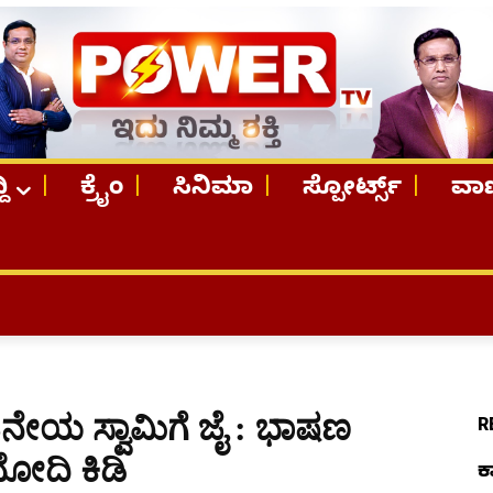
ದಿ
ಕ್ರೈಂ
ಸಿನಿಮಾ
ಸ್ಪೋರ್ಟ್ಸ್
ವಾಣ
TOP S
ೇಯ ಸ್ವಾಮಿಗೆ ಜೈ : ಭಾಷಣ
R
ಮೋದಿ ಕಿಡಿ
ಕ