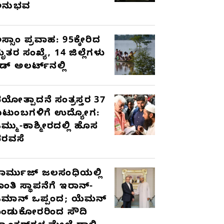
ಅನುಭವ
ಸ್ಸಾಂ ಪ್ರವಾಹ: 95ಕ್ಕೇರಿದ
ೃತರ ಸಂಖ್ಯೆ, 14 ಜಿಲ್ಲೆಗಳು
ೆಡ್ ಅಲರ್ಟ್‌ನಲ್ಲಿ
ಯೋತ್ಪಾದನೆ ಸಂತ್ರಸ್ತರ 37
ುಟುಂಬಗಳಿಗೆ ಉದ್ಯೋಗ:
ಮ್ಮು-ಕಾಶ್ಮೀರದಲ್ಲಿ ಹೊಸ
ರವಸೆ
ಾರ್ಮುಜ್ ಜಲಸಂಧಿಯಲ್ಲಿ
ಾಂತಿ ಸ್ಥಾಪನೆಗೆ ಇರಾನ್-
ಮಾನ್ ಒಪ್ಪಂದ; ಯೆಮನ್
ಂಡುಕೋರರಿಂದ ಸೌದಿ