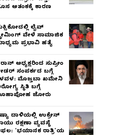
ೊಸ ಆತಂಕಕ್ಕೆ ಕಾರಣ
ೆಕ್ಸಿಕೋದಲ್ಲಿ ಲೈವ್
್ಟ್ರೀಮಿಂಗ್ ವೇಳೆ ಸಾಮಾಜಿಕ
ಾಧ್ಯಮ ಪ್ರಭಾವಿ ಹತ್ಯೆ
ರಾನ್ ಅಧ್ಯಕ್ಷರಿಂದ ಸುಪ್ರೀಂ
ೀಡರ್ ಸಂಪರ್ಕದ ಬಗ್ಗೆ
ಳವಳ: ಮೊಜ್ತಬಾ ಖಮೇನಿ
ರೋಗ್ಯ ಸ್ಥಿತಿ ಬಗ್ಗೆ
ಊಹಾಪೋಹ ಜೋರು
ಷ್ಯಾ ದಾಳಿಯಲ್ಲಿ ಉಕ್ರೇನ್
ಾಯು ರಕ್ಷಣಾ ವ್ಯವಸ್ಥೆ
ಿಫಲ: ‘ಭಯಾನಕ ರಾತ್ರಿ’ಯ