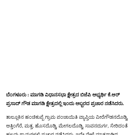
ಬೆಂಗಳೂರು : ಮಾಗಡಿ ವಿಧಾನಸಭಾ ಕ್ಷೇತ್ರದ ಬಿಜೆಪಿ ಅಭ್ಯರ್ಥಿ ಕೆ.ಆರ್
ಪ್ರಸಾದ್ ಗೌಡ ಮಾಗಡಿ ಕ್ಷೇತ್ರದಲ್ಲಿ ಇಂದು ಅಬ್ಬರದ ಪ್ರಚಾರ ನಡೆಸಿದರು.
ತಾಲ್ಲೂಕಿನ ಹಂಚಿಕುಪ್ಪೆ ಗ್ರಾಮ ಪಂಚಾಯಿತಿ ವ್ಯಾಪ್ತಿಯ ವೀರೆಗೌಡನದೊಡ್ಡಿ,
ಅತ್ತಿಂಗೆರೆ, ಮತ್ತ, ಹೊಸದೊಡ್ಡಿ, ಮೇಗಲದೊಡ್ಡಿ, ಸಾವನದುರ್ಗ, ಸೇರಿದಂತೆ
ಹಲವು ಗ್ರಾಮಗಳಲ್ಲಿ ಪ್ರಚಾರ ನಡೆಸಿದರು. ಇದೇ ವೇಳೆ ಮಾತನಾಡಿದ