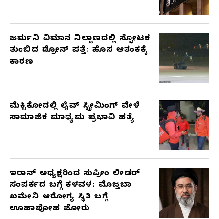
ಜರ್ಮನಿ ವಿಮಾನ ನಿಲ್ದಾಣದಲ್ಲಿ ಸ್ಫೋಟಕ
ತುಂಬಿದ ಡ್ರೋನ್ ಪತ್ತೆ: ಹೊಸ ಆತಂಕಕ್ಕೆ
ಕಾರಣ
ಮೆಕ್ಸಿಕೋದಲ್ಲಿ ಲೈವ್ ಸ್ಟ್ರೀಮಿಂಗ್ ವೇಳೆ
ಸಾಮಾಜಿಕ ಮಾಧ್ಯಮ ಪ್ರಭಾವಿ ಹತ್ಯೆ
ಇರಾನ್ ಅಧ್ಯಕ್ಷರಿಂದ ಸುಪ್ರೀಂ ಲೀಡರ್
ಸಂಪರ್ಕದ ಬಗ್ಗೆ ಕಳವಳ: ಮೊಜ್ತಬಾ
ಖಮೇನಿ ಆರೋಗ್ಯ ಸ್ಥಿತಿ ಬಗ್ಗೆ
ಊಹಾಪೋಹ ಜೋರು