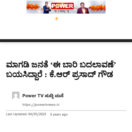
್ಸಾಂ’ ಅಭಿಯಾನ
ನ್ಯೂಸ್ ಕಾರ್ಪ್‌ಗೆ ಎಐಯಿಂದ ಸಂಕಷ್ಟ: ಆಸ್ಟ್ರೇಲಿಯಾದಲ್ಲಿ ಚಂ
ಮಾಗಡಿ ಜನತೆ ‘ಈ ಬಾರಿ ಬದಲಾವಣೆ’
ಬಯಸಿದ್ದಾರೆ : ಕೆ.ಆರ್ ಪ್ರಸಾದ್ ಗೌಡ
Power TV ಸುದ್ದಿ ಮನೆ
https://powertvnews.in
Last Updated:
04/05/2023
3 years ago