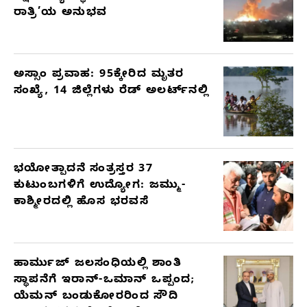
ರಾತ್ರಿ’ಯ ಅನುಭವ
ಅಸ್ಸಾಂ ಪ್ರವಾಹ: 95ಕ್ಕೇರಿದ ಮೃತರ
ಸಂಖ್ಯೆ, 14 ಜಿಲ್ಲೆಗಳು ರೆಡ್ ಅಲರ್ಟ್‌ನಲ್ಲಿ
ಭಯೋತ್ಪಾದನೆ ಸಂತ್ರಸ್ತರ 37
ಕುಟುಂಬಗಳಿಗೆ ಉದ್ಯೋಗ: ಜಮ್ಮು-
ಕಾಶ್ಮೀರದಲ್ಲಿ ಹೊಸ ಭರವಸೆ
ಹಾರ್ಮುಜ್ ಜಲಸಂಧಿಯಲ್ಲಿ ಶಾಂತಿ
ಸ್ಥಾಪನೆಗೆ ಇರಾನ್-ಒಮಾನ್ ಒಪ್ಪಂದ;
ಯೆಮನ್ ಬಂಡುಕೋರರಿಂದ ಸೌದಿ