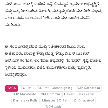
ಮುಗಿಯುವ ಅಂತಕ್ಕೆ ಬಂದಿದೆ. ರಸ್ತೆ, ದೇವಸ್ಥಾನ, ಗ್ರಾಮಗಳ ಅಭಿವೃದ್ದಿಗೆ
ಹೆಚ್ಚು ಒತ್ತು ನೀಡಲಾಗಿದೆ. ಹೀಗಾಗಿ, ಮತ್ತೊಮ್ಮೆ ಬಿಜೆಪಿ ಮತ ನೀಡಿ ಸುಭದ್ರ
ಸರ್ಕಾರ ನಡೆಸಲು ಅವಕಾಶ ನೀಡಿ ಎಂದು ಮತದಾರರಿಗೆ ಮನವಿ
ಮಾಡಿದರು.
ಈ ಸಂದರ್ಭದಲ್ಲಿ ಮಾಜಿ ಮುಖ್ಯ ಸಚೇತಕರಾದ ಡಿ.ಎಂ ಸಾಲಿ,
ಈಟೇರವರು, ಪಾಲಾಕ್ಷ ಗೌಡ್ರು ದೊಡ್ಡ ಗೌಡ್ರು, ಬಿ.ಎನ್ ಬಣಕಾರ್,
ಆರ್.ಎನ್ ಗಂಗೊಳ, ಲಿಂಗರಾಜ ಚಪ್ಪರದಳ್ಳಿ, ಗಂಗಾಧರ್, ಸೃಷ್ಟಿ ಪಾಟೀಲ,
ಸ್ಥಳೀಯ ಮುಖಂಡರು, ಬಿಜೆಪಿ ಕಾರ್ಯಕರ್ತರು ಮತ್ತು ಗ್ರಾಮಸ್ಥರು
ಉಪಸ್ಥಿತರಿದ್ದರು.
TAGS
BC Patil
BC Patil Campaigning
BJP Karnataka
BJP Manifesto
CM Bommai
Haveri
Hirekerur
Karnataka Polls
Minister BC Patil
ಬಿ. ಸಿ. ಪಾಟೀಲ್
ಹಿರೇಕೆರೂರು