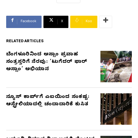
Facebook
X
Koo
RELATED ARTICLES
ಬೆಂಗಳೂರಿನಿಂದ ಅಸ್ಸಾಂ ಪ್ರವಾಹ
RELATED
ಸಂತ್ರಸ್ತರಿಗೆ ನೆರವು: ‘ಟುಗೆದರ್ ಫಾರ್
ARTICLES
ಅಸ್ಸಾಂ’ ಅಭಿಯಾನ
ನ್ಯೂಸ್ ಕಾರ್ಪ್‌ಗೆ ಎಐಯಿಂದ ಸಂಕಷ್ಟ:
ಆಸ್ಟ್ರೇಲಿಯಾದಲ್ಲಿ ಚಂದಾದಾರಿಕೆ ಕುಸಿತ