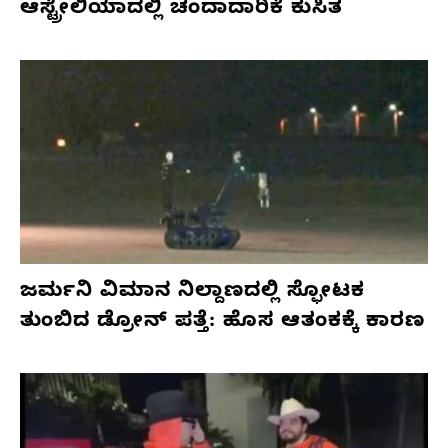
ಆಸ್ಟ್ರೇಲಿಯಾದಲ್ಲಿ ಚಂದಾದಾರಿಕೆ ಕುಸಿತ
ಜರ್ಮನಿ ವಿಮಾನ ನಿಲ್ದಾಣದಲ್ಲಿ ಸ್ಫೋಟಕ
ತುಂಬಿದ ಡ್ರೋನ್ ಪತ್ತೆ: ಹೊಸ ಆತಂಕಕ್ಕೆ ಕಾರಣ