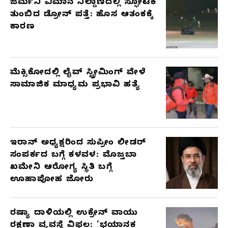
ಜರ್ಮನಿ ವಿಮಾನ ನಿಲ್ದಾಣದಲ್ಲಿ ಸ್ಫೋಟಕ
ತುಂಬಿದ ಡ್ರೋನ್ ಪತ್ತೆ: ಹೊಸ ಆತಂಕಕ್ಕೆ
ಕಾರಣ
ಮೆಕ್ಸಿಕೋದಲ್ಲಿ ಲೈವ್ ಸ್ಟ್ರೀಮಿಂಗ್ ವೇಳೆ
ಸಾಮಾಜಿಕ ಮಾಧ್ಯಮ ಪ್ರಭಾವಿ ಹತ್ಯೆ
ಇರಾನ್ ಅಧ್ಯಕ್ಷರಿಂದ ಸುಪ್ರೀಂ ಲೀಡರ್
ಸಂಪರ್ಕದ ಬಗ್ಗೆ ಕಳವಳ: ಮೊಜ್ತಬಾ
ಖಮೇನಿ ಆರೋಗ್ಯ ಸ್ಥಿತಿ ಬಗ್ಗೆ
ಊಹಾಪೋಹ ಜೋರು
ರಷ್ಯಾ ದಾಳಿಯಲ್ಲಿ ಉಕ್ರೇನ್ ವಾಯು
ರಕ್ಷಣಾ ವ್ಯವಸ್ಥೆ ವಿಫಲ: ‘ಭಯಾನಕ