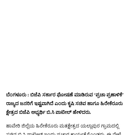
ಬೆಂಗಳೂರು : ಬಿಜೆಪಿ ಸರ್ಕಾರ ಘೋಷಣೆ ಮಾಡಿರುವ ‘ಪ್ರಚಾ ಪ್ರಣಾಳಿಕೆ’
ರಾಜ್ಯದ ಜನರಿಗೆ ಇಷ್ಟವಾಗಿದೆ ಎಂದು ಕೃಷಿ ಸಚಿವ ಹಾಗೂ ಹಿರೇಕೆರೂರು
ಕ್ಷೇತ್ರದ ಬಿಜೆಪಿ ಅಭ್ಯರ್ಥಿ ಬಿ.ಸಿ ಪಾಟೀಲ್ ಹೇಳಿದರು.
ಹಾವೇರಿ ಜಿಲ್ಲೆಯ ಹಿರೇಕೆರೂರು ಮತಕ್ಷೇತ್ರದ ಯಲ್ಲಾಪುರ ಗ್ರಾಮದಲ್ಲಿ
ಸಚಿವ ಬಿ.ಸಿ ಪಾಟೀಲ್ ಇಂದು ಪ್ರಚಾರ ಕಾರ್ಯಕೈಗೊಂಡರು. ಈ ವೇಳೆ