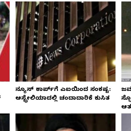
ನ್ಯೂಸ್ ಕಾರ್ಪ್‌ಗೆ ಎಐಯಿಂದ ಸಂಕಷ್ಟ:
ಜರ್
್
ಆಸ್ಟ್ರೇಲಿಯಾದಲ್ಲಿ ಚಂದಾದಾರಿಕೆ ಕುಸಿತ
ಸ್
ಆತ