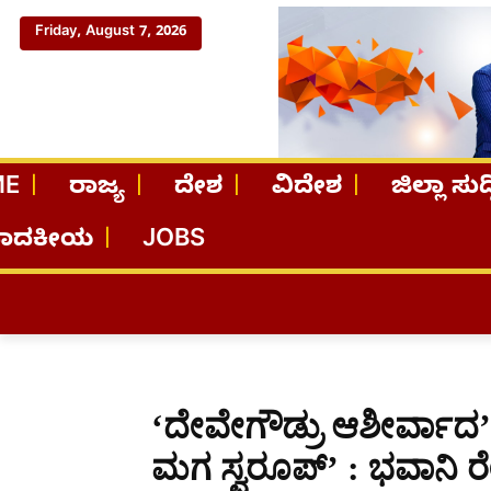
Friday, August 7, 2026
ME
ರಾಜ್ಯ
ದೇಶ
ವಿದೇಶ
ಜಿಲ್ಲಾ ಸುದ್
ಪಾದಕೀಯ
JOBS
‘ದೇವೇಗೌಡ್ರು ಆಶೀರ್ವಾದ’
ಮಗ ಸ್ವರೂಪ್’ : ಭವಾನಿ ರ