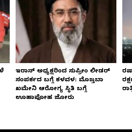
ಳೆ
ಇರಾನ್ ಅಧ್ಯಕ್ಷರಿಂದ ಸುಪ್ರೀಂ ಲೀಡರ್
ರಷ್
ಸಂಪರ್ಕದ ಬಗ್ಗೆ ಕಳವಳ: ಮೊಜ್ತಬಾ
ರಕ್
ಖಮೇನಿ ಆರೋಗ್ಯ ಸ್ಥಿತಿ ಬಗ್ಗೆ
ರಾ
ಊಹಾಪೋಹ ಜೋರು