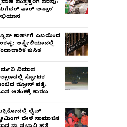
್ರವಾಹ ಸಂತ್ರಸ್ತರಿಗೆ ನೆರವು:
ಟುಗೆದರ್ ಫಾರ್ ಅಸ್ಸಾಂ’
ಅಭಿಯಾನ
್ಯೂಸ್ ಕಾರ್ಪ್‌ಗೆ ಎಐಯಿಂದ
ಂಕಷ್ಟ: ಆಸ್ಟ್ರೇಲಿಯಾದಲ್ಲಿ
ಂದಾದಾರಿಕೆ ಕುಸಿತ
ರ್ಮನಿ ವಿಮಾನ
ಿಲ್ದಾಣದಲ್ಲಿ ಸ್ಫೋಟಕ
ುಂಬಿದ ಡ್ರೋನ್ ಪತ್ತೆ:
ೊಸ ಆತಂಕಕ್ಕೆ ಕಾರಣ
ೆಕ್ಸಿಕೋದಲ್ಲಿ ಲೈವ್
್ಟ್ರೀಮಿಂಗ್ ವೇಳೆ ಸಾಮಾಜಿಕ
ಾಧ್ಯಮ ಪ್ರಭಾವಿ ಹತ್ಯೆ