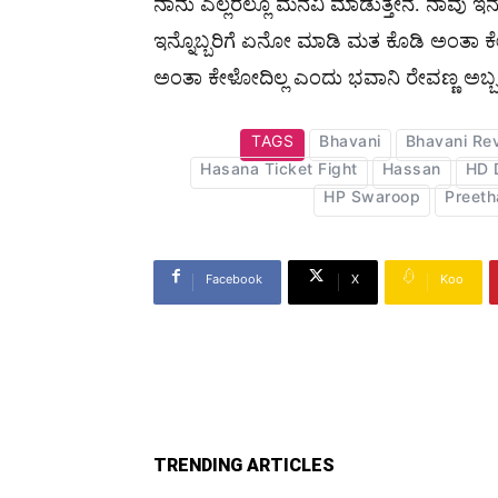
ನಾನು ಎಲ್ಲರಲ್ಲೂ ಮನವಿ ಮಾಡುತ್ತೇನೆ. ನಾವು ಇನ್ನೊ
ಇನ್ನೊಬ್ಬರಿಗೆ ಏನೋ ಮಾಡಿ ಮತ ಕೊಡಿ ಅಂತಾ ಕೇಳೋದಿ
ಅಂತಾ ಕೇಳೋದಿಲ್ಲ ಎಂದು ಭವಾನಿ ರೇವಣ್ಣ ಅಬ್ಬ
TAGS
Bhavani
Bhavani Re
Hasana Ticket Fight
Hassan
HD 
HP Swaroop
Preet
Facebook
X
Koo
TRENDING ARTICLES