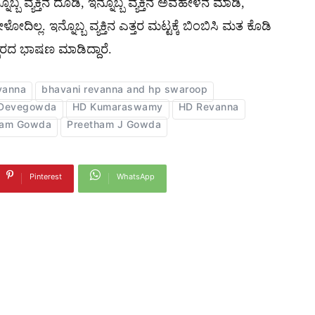
ಬ್ಬ ವ್ಯಕ್ತಿನ ದೂಡಿ, ಇನ್ನೊಬ್ಬ ವ್ಯಕ್ತಿನ ಅವಹೇಳನ ಮಾಡಿ,
ಲ್ಲ. ಇನ್ನೊಬ್ಬ ವ್ಯಕ್ತಿನ ಎತ್ತರ ಮಟ್ಟಕ್ಕೆ ಬಿಂಬಿಸಿ ಮತ ಕೊಡಿ
ರದ ಭಾಷಣ ಮಾಡಿದ್ದಾರೆ.
vanna
bhavani revanna and hp swaroop
Devegowda
HD Kumaraswamy
HD Revanna
ham Gowda
Preetham J Gowda
Pinterest
WhatsApp