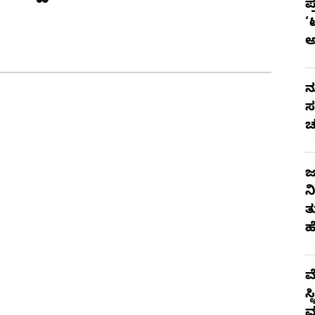
ಪ
‘
ನ
ಸ
ಚ
ಜ
ನ
ತ
ಹ
ಮ
ಸ
ಮ