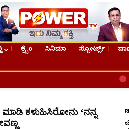
ದಿ
ಕ್ರೈಂ
ಸಿನಿಮಾ
ಸ್ಪೋರ್ಟ್ಸ್
ವಾಣ
TOP STORI
 ಮಾಡಿ ಕಳುಹಿಸಿರೋನು ‘ನನ್ನ
R
ೇವಣ್ಣ
ಬ