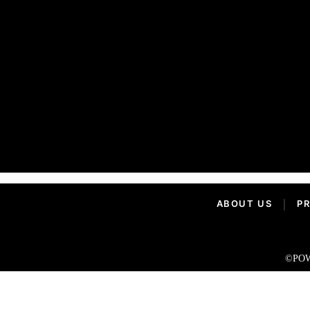
ABOUT US
|
PR
©POW