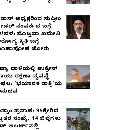
ರಾನ್ ಅಧ್ಯಕ್ಷರಿಂದ ಸುಪ್ರೀಂ
ೀಡರ್ ಸಂಪರ್ಕದ ಬಗ್ಗೆ
ಳವಳ: ಮೊಜ್ತಬಾ ಖಮೇನಿ
ರೋಗ್ಯ ಸ್ಥಿತಿ ಬಗ್ಗೆ
ಊಹಾಪೋಹ ಜೋರು
ಷ್ಯಾ ದಾಳಿಯಲ್ಲಿ ಉಕ್ರೇನ್
ಾಯು ರಕ್ಷಣಾ ವ್ಯವಸ್ಥೆ
ಿಫಲ: ‘ಭಯಾನಕ ರಾತ್ರಿ’ಯ
ಅನುಭವ
ಸ್ಸಾಂ ಪ್ರವಾಹ: 95ಕ್ಕೇರಿದ
ೃತರ ಸಂಖ್ಯೆ, 14 ಜಿಲ್ಲೆಗಳು
ೆಡ್ ಅಲರ್ಟ್‌ನಲ್ಲಿ