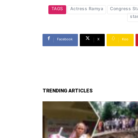
TAGS
Actress Ramya
Congress St
sta
Facebook
X
Koo
TRENDING ARTICLES