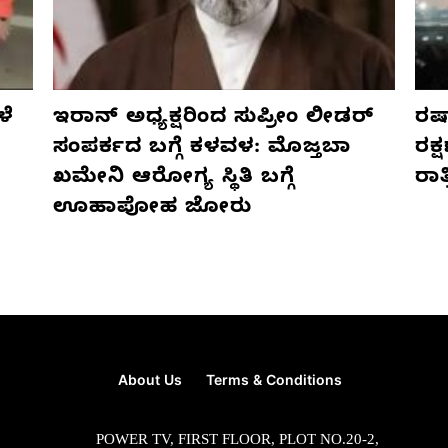
ಳೆ
ಇರಾನ್ ಅಧ್ಯಕ್ಷರಿಂದ ಸುಪ್ರೀಂ ಲೀಡರ್
ರಷ್
ಸಂಪರ್ಕದ ಬಗ್ಗೆ ಕಳವಳ: ಮೊಜ್ತಬಾ
ರಕ್
ಖಮೇನಿ ಆರೋಗ್ಯ ಸ್ಥಿತಿ ಬಗ್ಗೆ
ರಾ
ಊಹಾಪೋಹ ಜೋರು
About Us
Terms & Conditions
POWER TV, FIRST FLOOR, PLOT NO.20-2,