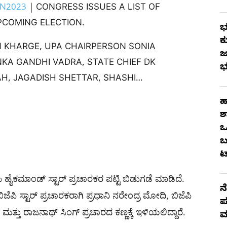
N2023
| CONGRESS ISSUES A LIST OF
PCOMING ELECTION.
ಭ
ಕ
N KHARGE, UPA CHAIRPERSON SONIA
ಜ
NKA GANDHI VADRA, STATE CHIEF DK
ಭ
H, JAGADISH SHETTAR, SHASHI…
ಹ
ಶ
ಒ
ಬ
ಟ
ಿ ಹೈಕಮಾಂಡ್​ ಸ್ಟಾರ್​ ಪ್ರಚಾರಕರ ಪಟ್ಟಿ ಬಿಡುಗಡೆ ಮಾಡಿದೆ.
ನ
ಿಜೆಪಿ ಸ್ಟಾರ್​ ಪ್ರಚಾರಕರಾಗಿ ಪ್ರಧಾನಿ ನರೇಂದ್ರ ಮೋದಿ, ಬಿಜೆಪಿ
ಪ
ಮತ್ತು ರಾಜನಾಥ್​ ಸಿಂಗ್​ ಪ್ರಚಾರದ ಕಣ್ಣಕ್ಕೆ ಇಳಿಯಲಿದ್ದಾರೆ.
ಮ