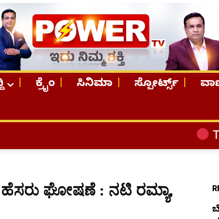
ದಿ
ಕ್ರೈಂ
ಸಿನಿಮಾ
ಸ್ಪೋರ್ಟ್ಸ್
ವಾಣ
TOP STORIES
ಕರ ಹೆಸರು ಘೋಷಣೆ : ನಟಿ ರಮ್ಯಾ,
R
ಬ