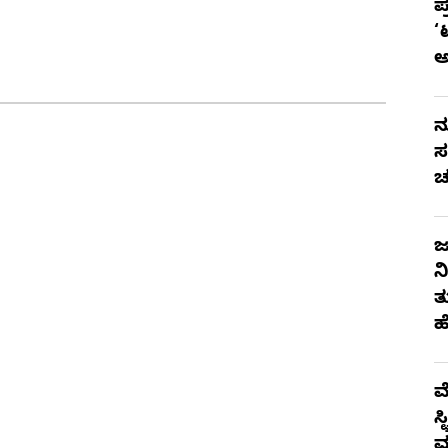
ಪ
‘
ನ
ಸ
ಚ
ಜ
ನ
ತ
ಹ
ಮ
ಸ
ಮ