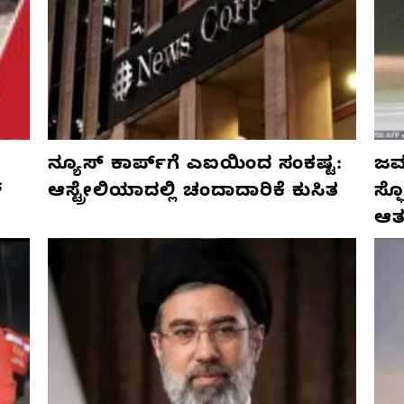
ನ್ಯೂಸ್ ಕಾರ್ಪ್‌ಗೆ ಎಐಯಿಂದ ಸಂಕಷ್ಟ:
ಜರ್
್
ಆಸ್ಟ್ರೇಲಿಯಾದಲ್ಲಿ ಚಂದಾದಾರಿಕೆ ಕುಸಿತ
ಸ್
ಆತ