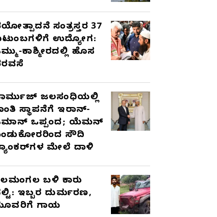
ಯೋತ್ಪಾದನೆ ಸಂತ್ರಸ್ತರ 37
ುಟುಂಬಗಳಿಗೆ ಉದ್ಯೋಗ:
ಮ್ಮು-ಕಾಶ್ಮೀರದಲ್ಲಿ ಹೊಸ
ರವಸೆ
ಾರ್ಮುಜ್ ಜಲಸಂಧಿಯಲ್ಲಿ
ಾಂತಿ ಸ್ಥಾಪನೆಗೆ ಇರಾನ್-
ಮಾನ್ ಒಪ್ಪಂದ; ಯೆಮನ್
ಂಡುಕೋರರಿಂದ ಸೌದಿ
್ಯಾಂಕರ್‌ಗಳ ಮೇಲೆ ದಾಳಿ
ೆಲಮಂಗಲ ಬಳಿ ಕಾರು
ಲ್ಟಿ: ಇಬ್ಬರ ದುರ್ಮರಣ,
ೂವರಿಗೆ ಗಾಯ