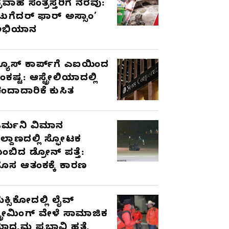
್ರವಾಹ ಸಂತ್ರಸ್ತರಿಗೆ ನೆರವು:
ಟುಗೆದರ್ ಫಾರ್ ಅಸ್ಸಾಂ’
ಅಭಿಯಾನ
್ಯೂಸ್ ಕಾರ್ಪ್‌ಗೆ ಎಐಯಿಂದ
ಂಕಷ್ಟ: ಆಸ್ಟ್ರೇಲಿಯಾದಲ್ಲಿ
ಂದಾದಾರಿಕೆ ಕುಸಿತ
ರ್ಮನಿ ವಿಮಾನ
ಿಲ್ದಾಣದಲ್ಲಿ ಸ್ಫೋಟಕ
ುಂಬಿದ ಡ್ರೋನ್ ಪತ್ತೆ:
ೊಸ ಆತಂಕಕ್ಕೆ ಕಾರಣ
ೆಕ್ಸಿಕೋದಲ್ಲಿ ಲೈವ್
್ಟ್ರೀಮಿಂಗ್ ವೇಳೆ ಸಾಮಾಜಿಕ
ಾಧ್ಯಮ ಪ್ರಭಾವಿ ಹತ್ಯೆ