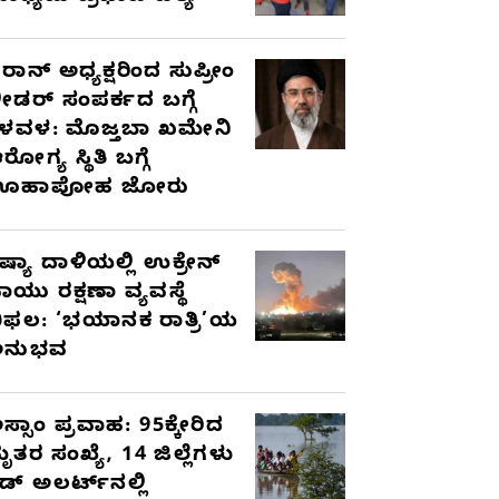
ರಾನ್ ಅಧ್ಯಕ್ಷರಿಂದ ಸುಪ್ರೀಂ
ೀಡರ್ ಸಂಪರ್ಕದ ಬಗ್ಗೆ
ಳವಳ: ಮೊಜ್ತಬಾ ಖಮೇನಿ
ರೋಗ್ಯ ಸ್ಥಿತಿ ಬಗ್ಗೆ
ಊಹಾಪೋಹ ಜೋರು
ಷ್ಯಾ ದಾಳಿಯಲ್ಲಿ ಉಕ್ರೇನ್
ಾಯು ರಕ್ಷಣಾ ವ್ಯವಸ್ಥೆ
ಿಫಲ: ‘ಭಯಾನಕ ರಾತ್ರಿ’ಯ
ಅನುಭವ
ಸ್ಸಾಂ ಪ್ರವಾಹ: 95ಕ್ಕೇರಿದ
ೃತರ ಸಂಖ್ಯೆ, 14 ಜಿಲ್ಲೆಗಳು
ೆಡ್ ಅಲರ್ಟ್‌ನಲ್ಲಿ