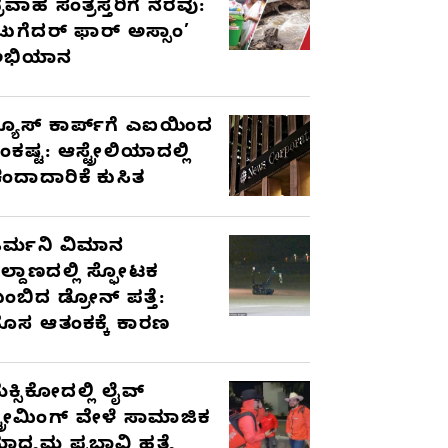
್ರವಾಹ ಸಂತ್ರಸ್ತರಿಗೆ ನೆರವು:
ಟುಗೆದರ್ ಫಾರ್ ಅಸ್ಸಾಂ’
ಅಭಿಯಾನ
್ಯೂಸ್ ಕಾರ್ಪ್‌ಗೆ ಎಐಯಿಂದ
ಂಕಷ್ಟ: ಆಸ್ಟ್ರೇಲಿಯಾದಲ್ಲಿ
ಂದಾದಾರಿಕೆ ಕುಸಿತ
ರ್ಮನಿ ವಿಮಾನ
ಿಲ್ದಾಣದಲ್ಲಿ ಸ್ಫೋಟಕ
ುಂಬಿದ ಡ್ರೋನ್ ಪತ್ತೆ:
ೊಸ ಆತಂಕಕ್ಕೆ ಕಾರಣ
ೆಕ್ಸಿಕೋದಲ್ಲಿ ಲೈವ್
್ಟ್ರೀಮಿಂಗ್ ವೇಳೆ ಸಾಮಾಜಿಕ
ಾಧ್ಯಮ ಪ್ರಭಾವಿ ಹತ್ಯೆ