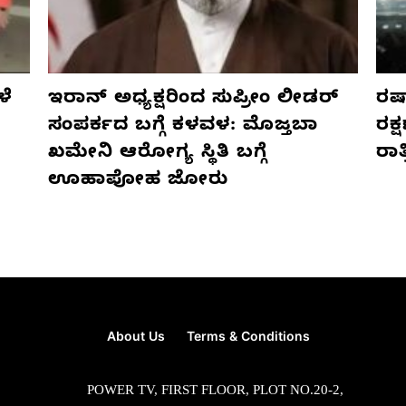
ಳೆ
ಇರಾನ್ ಅಧ್ಯಕ್ಷರಿಂದ ಸುಪ್ರೀಂ ಲೀಡರ್
ರಷ್
ಸಂಪರ್ಕದ ಬಗ್ಗೆ ಕಳವಳ: ಮೊಜ್ತಬಾ
ರಕ್
ಖಮೇನಿ ಆರೋಗ್ಯ ಸ್ಥಿತಿ ಬಗ್ಗೆ
ರಾ
ಊಹಾಪೋಹ ಜೋರು
About Us
Terms & Conditions
POWER TV, FIRST FLOOR, PLOT NO.20-2,