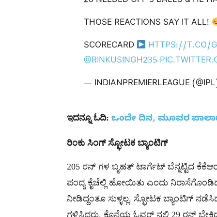
28 NEEDED OFF 5 BALLS & HE 
THOSE REACTIONS SAY IT ALL!
SCORECARD
HTTPS://T.CO/
@RINKUSINGH235
PIC.TWITTER
— INDIANPREMIERLEAGUE (@IPL
ಇದನ್ನೂ
ಓದಿ
:
ಒಂದೇ ದಿನ, ಮೂವರ ಪಾಲಾದ 
ರಿಂಕು
ಸಿಂಗ್
ಸ್ಫೋಟಕ
ಬ್ಯಾಂಟಿಗ್
205 ರನ್ ಗಳ ಬೃಹತ್ ಟಾರ್ಗೆಟ್ ಬೆನ್ನಟ್ಟಿದ ಕೆಕೆಆರ
ಪಂದ್ಯ ಕೈಚೆಲ್ಲಿ ಹೋಯಿತು ಎಂದು ನಿರಾಸೆಗೊಂಡಿದ್
ನೀಡಿದ್ದಂತೂ ಸುಳ್ಳಲ್ಲ. ಸ್ಫೋಟಕ ಬ್ಯಾಂಟಿಗ್ ನಡ
ಗಳಿಸಿದರು. ಕೊನೆಯ ಓವರ್ ನಲ್ಲಿ 29 ರನ್ ಬೇಕಿದ