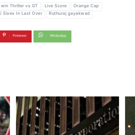
win Thriller vs GT
Live Score
Orange Cap
5 Sixes In Last Over
Ruthuraj gayakwad
Pinterest
WhatsApp