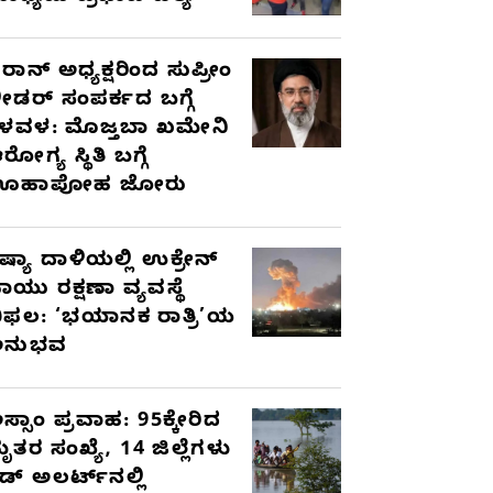
ರಾನ್ ಅಧ್ಯಕ್ಷರಿಂದ ಸುಪ್ರೀಂ
ೀಡರ್ ಸಂಪರ್ಕದ ಬಗ್ಗೆ
ಳವಳ: ಮೊಜ್ತಬಾ ಖಮೇನಿ
ರೋಗ್ಯ ಸ್ಥಿತಿ ಬಗ್ಗೆ
ಊಹಾಪೋಹ ಜೋರು
ಷ್ಯಾ ದಾಳಿಯಲ್ಲಿ ಉಕ್ರೇನ್
ಾಯು ರಕ್ಷಣಾ ವ್ಯವಸ್ಥೆ
ಿಫಲ: ‘ಭಯಾನಕ ರಾತ್ರಿ’ಯ
ಅನುಭವ
ಸ್ಸಾಂ ಪ್ರವಾಹ: 95ಕ್ಕೇರಿದ
ೃತರ ಸಂಖ್ಯೆ, 14 ಜಿಲ್ಲೆಗಳು
ೆಡ್ ಅಲರ್ಟ್‌ನಲ್ಲಿ