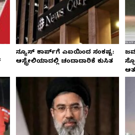
ನ್ಯೂಸ್ ಕಾರ್ಪ್‌ಗೆ ಎಐಯಿಂದ ಸಂಕಷ್ಟ:
ಜರ್
್
ಆಸ್ಟ್ರೇಲಿಯಾದಲ್ಲಿ ಚಂದಾದಾರಿಕೆ ಕುಸಿತ
ಸ್
ಆತ