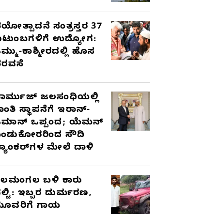
ಯೋತ್ಪಾದನೆ ಸಂತ್ರಸ್ತರ 37
ುಟುಂಬಗಳಿಗೆ ಉದ್ಯೋಗ:
ಮ್ಮು-ಕಾಶ್ಮೀರದಲ್ಲಿ ಹೊಸ
ರವಸೆ
ಾರ್ಮುಜ್ ಜಲಸಂಧಿಯಲ್ಲಿ
ಾಂತಿ ಸ್ಥಾಪನೆಗೆ ಇರಾನ್-
ಮಾನ್ ಒಪ್ಪಂದ; ಯೆಮನ್
ಂಡುಕೋರರಿಂದ ಸೌದಿ
್ಯಾಂಕರ್‌ಗಳ ಮೇಲೆ ದಾಳಿ
ೆಲಮಂಗಲ ಬಳಿ ಕಾರು
ಲ್ಟಿ: ಇಬ್ಬರ ದುರ್ಮರಣ,
ೂವರಿಗೆ ಗಾಯ