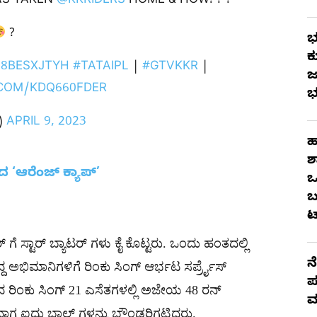
HAS TAKEN
@KKRIDERS
HOME & HOW! ? ?
?
ಭ
ಕ
G8BESXJTYH
#TATAIPL
|
#GTVKKR
|
ಜ
.COM/KDQ660FDER
ಭ
)
APRIL 9, 2023
ಹ
ಶ
‘ಆರೆಂಜ್ ಕ್ಯಾಪ್’
ಒ
ಬ
ಟ
್ ಗೆ ಸ್ಟಾರ್ ಬ್ಯಾಟರ್ ಗಳು ಕೈ ಕೊಟ್ಟರು. ಒಂದು ಹಂತದಲ್ಲಿ
ನ
ದ ಅಭಿಮಾನಿಗಳಿಗೆ ರಿಂಕು ಸಿಂಗ್ ಆರ್ಭಟ ಸರ್ಪ್ರೈಸ್
ಪ
ೆಸಿದ ರಿಂಕು ಸಿಂಗ್ 21 ಎಸೆತಗಳಲ್ಲಿ ಅಜೇಯ 48 ರನ್
ಮ
್ದಾಗ ಐದು ಬಾಲ್ ಗಳನ್ನು ಬೌಂಡರಿಗಟ್ಟಿದರು.