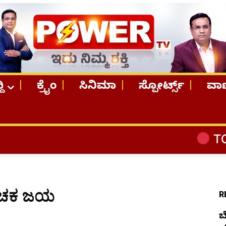
ದಿ
ಕ್ರೈಂ
ಸಿನಿಮಾ
ಸ್ಪೋರ್ಟ್ಸ್
ವಾಣ
TOP STORIES
 ರೋಚಕ ಜಯ
R
ಬ