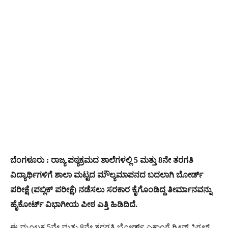
ಬೆಂಗಳೂರು : ರಾಜ್ಯ ಪಠ್ಯಕ್ರಮದ ಶಾಲೆಗಳಲ್ಲಿ 5 ಮತ್ತು 8ನೇ ತರಗತಿ
ವಿದ್ಯಾರ್ಥಿಗಳಿಗೆ ಶಾಲಾ ಮಟ್ಟದ ಮೌಲ್ಯಮಾಪನದ ಬದಲಾಗಿ ಬೋರ್ಡ್‌
ಪರೀಕ್ಷೆ (ಪಬ್ಲಿಕ್ ಪರೀಕ್ಷೆ) ನಡೆಸಲು ಸರಕಾರ ಕೈಗೊಂಡಿದ್ದ ತೀರ್ಮಾನವನ್ನು
ಹೈಕೋರ್ಟ್‌ ವಿಭಾಗೀಯ ಪೀಠ ಎತ್ತಿ ಹಿಡಿದಿದೆ.
ಈ ಮೂಲಕ 5ನೇ ಮತ್ತು 8ನೇ ತರಗತಿ ಬೋರ್ಡ್‌ ಎಕ್ಸಾಂಗೆ ಗ್ರೀನ್‌ ಸಿಗ್ನಲ್‌