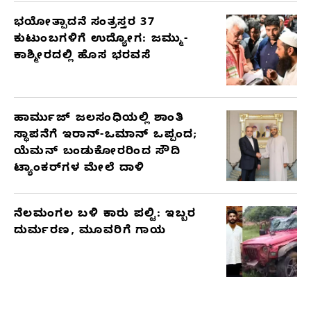
ಭಯೋತ್ಪಾದನೆ ಸಂತ್ರಸ್ತರ 37
ಕುಟುಂಬಗಳಿಗೆ ಉದ್ಯೋಗ: ಜಮ್ಮು-
ಕಾಶ್ಮೀರದಲ್ಲಿ ಹೊಸ ಭರವಸೆ
ಹಾರ್ಮುಜ್ ಜಲಸಂಧಿಯಲ್ಲಿ ಶಾಂತಿ
ಸ್ಥಾಪನೆಗೆ ಇರಾನ್-ಒಮಾನ್ ಒಪ್ಪಂದ;
ಯೆಮನ್ ಬಂಡುಕೋರರಿಂದ ಸೌದಿ
ಟ್ಯಾಂಕರ್‌ಗಳ ಮೇಲೆ ದಾಳಿ
ನೆಲಮಂಗಲ ಬಳಿ ಕಾರು ಪಲ್ಟಿ: ಇಬ್ಬರ
ದುರ್ಮರಣ, ಮೂವರಿಗೆ ಗಾಯ