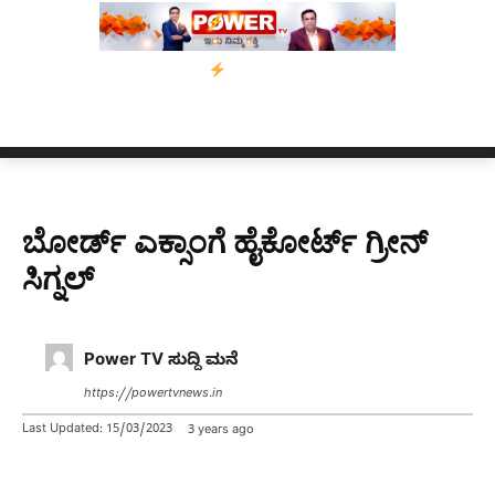
ಸ್ಸಾಂ’ ಅಭಿಯಾನ
ನ್ಯೂಸ್ ಕಾರ್ಪ್‌ಗೆ ಎಐಯಿಂದ ಸಂಕಷ್ಟ: ಆಸ್ಟ್ರೇಲಿಯಾದಲ್ಲಿ ಚ
ಬೋರ್ಡ್ ಎಕ್ಸಾಂಗೆ ಹೈಕೋರ್ಟ್ ಗ್ರೀನ್
ಸಿಗ್ನಲ್
Power TV ಸುದ್ದಿ ಮನೆ
https://powertvnews.in
Last Updated:
15/03/2023
3 years ago