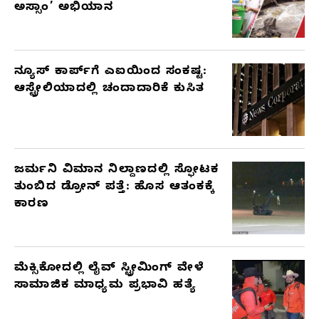
ಅಸ್ಸಾಂ’ ಅಭಿಯಾನ
ನ್ಯೂಸ್ ಕಾರ್ಪ್‌ಗೆ ಎಐಯಿಂದ ಸಂಕಷ್ಟ:
ಆಸ್ಟ್ರೇಲಿಯಾದಲ್ಲಿ ಚಂದಾದಾರಿಕೆ ಕುಸಿತ
ಜರ್ಮನಿ ವಿಮಾನ ನಿಲ್ದಾಣದಲ್ಲಿ ಸ್ಫೋಟಕ
ತುಂಬಿದ ಡ್ರೋನ್ ಪತ್ತೆ: ಹೊಸ ಆತಂಕಕ್ಕೆ
ಕಾರಣ
ಮೆಕ್ಸಿಕೋದಲ್ಲಿ ಲೈವ್ ಸ್ಟ್ರೀಮಿಂಗ್ ವೇಳೆ
ಸಾಮಾಜಿಕ ಮಾಧ್ಯಮ ಪ್ರಭಾವಿ ಹತ್ಯೆ