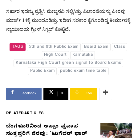
ಸರ್ಕಾರ ಇದನ್ನು ಪ್ರಶ್ನಿಸಿ ಮೇಲ್ಮನವಿ ಸಲ್ಲಿಸಿತ್ತು. ವಿಚಾರಣೆಯನ್ನು ಪೀಠವು
ಮಾರ್ಚ್​ 14ಕ್ಕೆ ಮುಂದೂಡಿತ್ತು. ಇದೀಗ ಸರಕಾರ ಕೈಗೊಂಡಿದ್ದ ತೀರ್ಮಾನಕ್ಕೆ
ನ್ಯಾಯಾಲಯ ಗ್ರೀನ್ ಸಿಗ್ನಲ್ ಕೊಟ್ಟಿದೆ.
TAGS
5th and 8th Public Exam
Board Exam
Class
High Court
Karnataka
Karnataka High Court green signal to Board Exams
Public Exam
public exam time table
Facebook
X
Koo
RELATED ARTICLES
ಬೆಂಗಳೂರಿನಿಂದ ಅಸ್ಸಾಂ ಪ್ರವಾಹ
RELATED
ಸಂತ್ರಸ್ತರಿಗೆ ನೆರವು: ‘ಟುಗೆದರ್ ಫಾರ್
ARTICLES