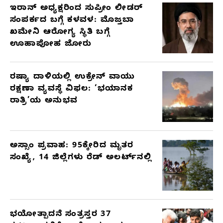
ಇರಾನ್ ಅಧ್ಯಕ್ಷರಿಂದ ಸುಪ್ರೀಂ ಲೀಡರ್
ಸಂಪರ್ಕದ ಬಗ್ಗೆ ಕಳವಳ: ಮೊಜ್ತಬಾ
ಖಮೇನಿ ಆರೋಗ್ಯ ಸ್ಥಿತಿ ಬಗ್ಗೆ
ಊಹಾಪೋಹ ಜೋರು
ರಷ್ಯಾ ದಾಳಿಯಲ್ಲಿ ಉಕ್ರೇನ್ ವಾಯು
ರಕ್ಷಣಾ ವ್ಯವಸ್ಥೆ ವಿಫಲ: ‘ಭಯಾನಕ
ರಾತ್ರಿ’ಯ ಅನುಭವ
ಅಸ್ಸಾಂ ಪ್ರವಾಹ: 95ಕ್ಕೇರಿದ ಮೃತರ
ಸಂಖ್ಯೆ, 14 ಜಿಲ್ಲೆಗಳು ರೆಡ್ ಅಲರ್ಟ್‌ನಲ್ಲಿ
ಭಯೋತ್ಪಾದನೆ ಸಂತ್ರಸ್ತರ 37