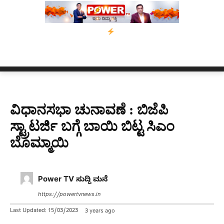
ಕಾಲಿಗೆ ಗುಂಡೇಟು
ಬೆಂಗಳೂರಿನಿಂದ ಅಸ್ಸಾಂ ಪ್ರವಾಹ ಸಂತ್ರಸ್ತರಿಗೆ ನೆರವು:
ವಿಧಾನಸಭಾ ಚುನಾವಣೆ : ಬಿಜೆಪಿ
ಸ್ಟ್ರಾಟರ್ಜಿ ಬಗ್ಗೆ ಬಾಯಿ ಬಿಟ್ಟ ಸಿಎಂ
ಬೊಮ್ಮಾಯಿ
Power TV ಸುದ್ದಿ ಮನೆ
https://powertvnews.in
Last Updated:
15/03/2023
3 years ago