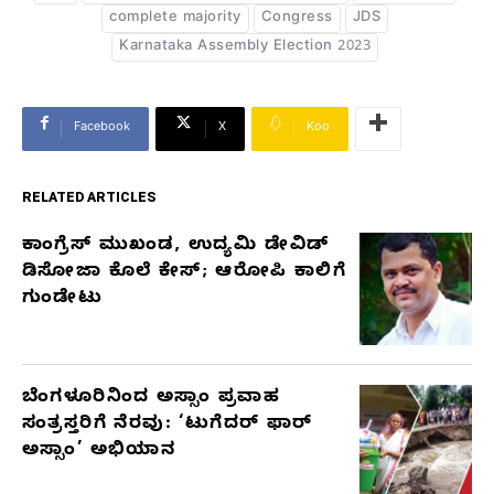
complete majority
Congress
JDS
Karnataka Assembly Election 2023
Facebook
X
Koo
RELATED ARTICLES
ಕಾಂಗ್ರೆಸ್‌ ಮುಖಂಡ, ಉದ್ಯಮಿ ಡೇವಿಡ್‌
RELATED
ಡಿಸೋಜಾ ಕೊಲೆ ಕೇಸ್;‌ ಆರೋಪಿ ಕಾಲಿಗೆ
ARTICLES
ಗುಂಡೇಟು
ಬೆಂಗಳೂರಿನಿಂದ ಅಸ್ಸಾಂ ಪ್ರವಾಹ
ಸಂತ್ರಸ್ತರಿಗೆ ನೆರವು: ‘ಟುಗೆದರ್ ಫಾರ್
ಅಸ್ಸಾಂ’ ಅಭಿಯಾನ