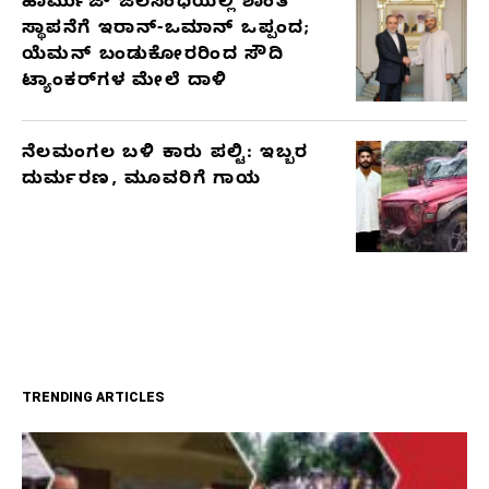
ಹಾರ್ಮುಜ್ ಜಲಸಂಧಿಯಲ್ಲಿ ಶಾಂತಿ
ಸ್ಥಾಪನೆಗೆ ಇರಾನ್-ಒಮಾನ್ ಒಪ್ಪಂದ;
ಯೆಮನ್ ಬಂಡುಕೋರರಿಂದ ಸೌದಿ
ಟ್ಯಾಂಕರ್‌ಗಳ ಮೇಲೆ ದಾಳಿ
ನೆಲಮಂಗಲ ಬಳಿ ಕಾರು ಪಲ್ಟಿ: ಇಬ್ಬರ
ದುರ್ಮರಣ, ಮೂವರಿಗೆ ಗಾಯ
TRENDING ARTICLES