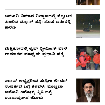
ಜರ್ಮನಿ ವಿಮಾನ ನಿಲ್ದಾಣದಲ್ಲಿ ಸ್ಫೋಟಕ
ತುಂಬಿದ ಡ್ರೋನ್ ಪತ್ತೆ: ಹೊಸ ಆತಂಕಕ್ಕೆ
ಕಾರಣ
ಮೆಕ್ಸಿಕೋದಲ್ಲಿ ಲೈವ್ ಸ್ಟ್ರೀಮಿಂಗ್ ವೇಳೆ
ಸಾಮಾಜಿಕ ಮಾಧ್ಯಮ ಪ್ರಭಾವಿ ಹತ್ಯೆ
ಇರಾನ್ ಅಧ್ಯಕ್ಷರಿಂದ ಸುಪ್ರೀಂ ಲೀಡರ್
ಸಂಪರ್ಕದ ಬಗ್ಗೆ ಕಳವಳ: ಮೊಜ್ತಬಾ
ಖಮೇನಿ ಆರೋಗ್ಯ ಸ್ಥಿತಿ ಬಗ್ಗೆ
ಊಹಾಪೋಹ ಜೋರು