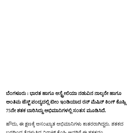
ಬೆಂಗಳೂರು : ಭಾರತ ಹಾಗೂ ಆಸ್ಟ್ರೇಲಿಯಾ ನಡುವಿನ ನಾಲ್ಕನೇ ಹಾಗೂ
ಅಂತಿಮ ಟೆಸ್ಟ್ ಪಂದ್ಯದಲ್ಲಿ ಟೀಂ ಇಂಡಿಯಾದ ರನ್ ಮೆಷಿನ್ ಕಿಂಗ್ ಕೊಹ್ಲಿ
75ನೇ ಶತಕ ಬಾರಿಸಿದ್ದು ಅಭಿಮಾನಿಗಳಲ್ಲಿ ಸಂತಸ ಮೂಡಿಸಿದೆ.
ಹೌದು, ಈ ಕ್ಷಣಕ್ಕೆ ಅಸಂಖ್ಯಾತ ಅಭಿಮಾನಿಗಳು ಕಾತರರಾಗಿದ್ದರು. ಶತಕದ
ಬರದಿಂದ ತೆವಳುತ್ತಿದ್ದ ವಿರಾಟ್ ಕೊಹ್ಲಿ ಅವರಿಗೆ ಈ ಶತಕವೂ