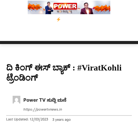
ಾಂ’ ಅಭಿಯಾನ
ನ್ಯೂಸ್ ಕಾರ್ಪ್‌ಗೆ ಎಐಯಿಂದ ಸಂಕಷ್ಟ: ಆಸ್ಟ್ರೇಲಿಯಾದಲ್ಲಿ ಚಂದಾ
ದಿ ಕಿಂಗ್ ಈಸ್ ಬ್ಯಾಕ್ : #ViratKohli
ಟ್ರೆಂಡಿಂಗ್
Power TV ಸುದ್ದಿ ಮನೆ
https://powertvnews.in
Last Updated:
12/03/2023
3 years ago