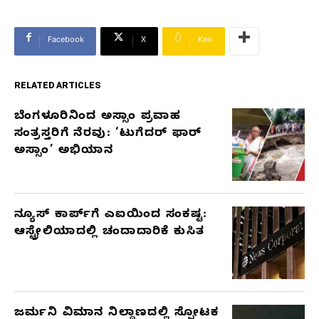
Facebook
X
Koo
RELATED ARTICLES
ಬೆಂಗಳೂರಿನಿಂದ ಅಸ್ಸಾಂ ಪ್ರವಾಹ
RELATED
ಸಂತ್ರಸ್ತರಿಗೆ ನೆರವು: ‘ಟುಗೆದರ್ ಫಾರ್
ARTICLES
ಅಸ್ಸಾಂ’ ಅಭಿಯಾನ
ನ್ಯೂಸ್ ಕಾರ್ಪ್‌ಗೆ ಎಐಯಿಂದ ಸಂಕಷ್ಟ:
ಆಸ್ಟ್ರೇಲಿಯಾದಲ್ಲಿ ಚಂದಾದಾರಿಕೆ ಕುಸಿತ
ಜರ್ಮನಿ ವಿಮಾನ ನಿಲ್ದಾಣದಲ್ಲಿ ಸ್ಫೋಟಕ