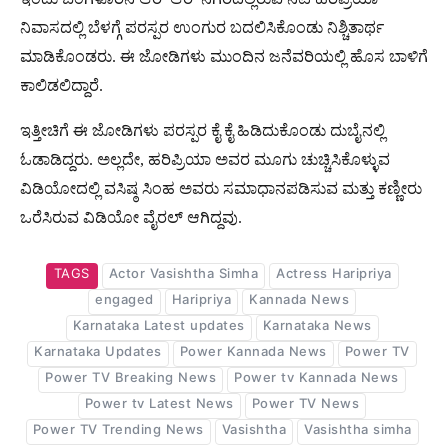
ನಿವಾಸದಲ್ಲಿ ಬೆಳಗ್ಗೆ ಪರಸ್ಪರ ಉಂಗುರ ಬದಲಿಸಿಕೊಂಡು ನಿಶ್ಚಿತಾರ್ಥ
ಮಾಡಿಕೊಂಡರು. ಈ ಜೋಡಿಗಳು ಮುಂದಿನ ಜನೆವರಿಯಲ್ಲಿ ಹೊಸ ಬಾಳಿಗೆ
ಕಾಲಿಡಲಿದ್ದಾರೆ.
ಇತ್ತೀಚಿಗೆ ಈ ಜೋಡಿಗಳು ಪರಸ್ಪರ ಕೈ ಕೈ ಹಿಡಿದುಕೊಂಡು ದುಬೈನಲ್ಲಿ
ಓಡಾಡಿದ್ದರು. ಅಲ್ಲದೇ, ಹರಿಪ್ರಿಯಾ ಅವರ ಮೂಗು ಚುಚ್ಚಿಸಿಕೊಳ್ಳುವ
ವಿಡಿಯೋದಲ್ಲಿ ವಸಿಷ್ಠ ಸಿಂಹ ಅವರು ಸಮಾಧಾನಪಡಿಸುವ ಮತ್ತು ಕಣ್ಣೀರು
ಒರೆಸಿರುವ ವಿಡಿಯೋ ವೈರಲ್ ಆಗಿದ್ದವು.
TAGS
Actor Vasishtha Simha
Actress Haripriya
engaged
Haripriya
Kannada News
Karnataka Latest updates
Karnataka News
Karnataka Updates
Power Kannada News
Power TV
Power TV Breaking News
Power tv Kannada News
Power tv Latest News
Power TV News
Power TV Trending News
Vasishtha
Vasishtha simha