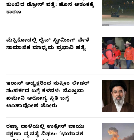
ತುಂಬಿದ ಡ್ರೋನ್ ಪತ್ತೆ: ಹೊಸ ಆತಂಕಕ್ಕೆ
ಕಾರಣ
ಮೆಕ್ಸಿಕೋದಲ್ಲಿ ಲೈವ್ ಸ್ಟ್ರೀಮಿಂಗ್ ವೇಳೆ
ಸಾಮಾಜಿಕ ಮಾಧ್ಯಮ ಪ್ರಭಾವಿ ಹತ್ಯೆ
ಇರಾನ್ ಅಧ್ಯಕ್ಷರಿಂದ ಸುಪ್ರೀಂ ಲೀಡರ್
ಸಂಪರ್ಕದ ಬಗ್ಗೆ ಕಳವಳ: ಮೊಜ್ತಬಾ
ಖಮೇನಿ ಆರೋಗ್ಯ ಸ್ಥಿತಿ ಬಗ್ಗೆ
ಊಹಾಪೋಹ ಜೋರು
ರಷ್ಯಾ ದಾಳಿಯಲ್ಲಿ ಉಕ್ರೇನ್ ವಾಯು
ರಕ್ಷಣಾ ವ್ಯವಸ್ಥೆ ವಿಫಲ: ‘ಭಯಾನಕ