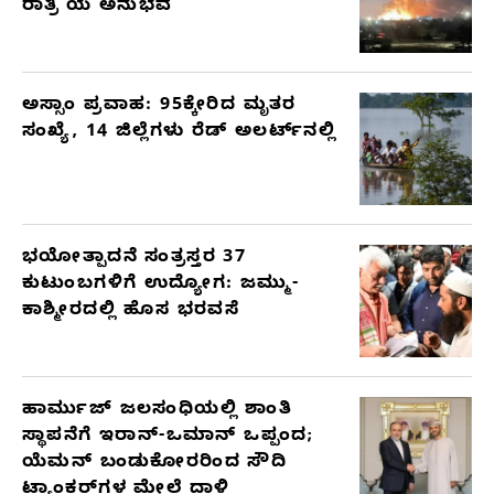
ರಾತ್ರಿ’ಯ ಅನುಭವ
ಅಸ್ಸಾಂ ಪ್ರವಾಹ: 95ಕ್ಕೇರಿದ ಮೃತರ
ಸಂಖ್ಯೆ, 14 ಜಿಲ್ಲೆಗಳು ರೆಡ್ ಅಲರ್ಟ್‌ನಲ್ಲಿ
ಭಯೋತ್ಪಾದನೆ ಸಂತ್ರಸ್ತರ 37
ಕುಟುಂಬಗಳಿಗೆ ಉದ್ಯೋಗ: ಜಮ್ಮು-
ಕಾಶ್ಮೀರದಲ್ಲಿ ಹೊಸ ಭರವಸೆ
ಹಾರ್ಮುಜ್ ಜಲಸಂಧಿಯಲ್ಲಿ ಶಾಂತಿ
ಸ್ಥಾಪನೆಗೆ ಇರಾನ್-ಒಮಾನ್ ಒಪ್ಪಂದ;
ಯೆಮನ್ ಬಂಡುಕೋರರಿಂದ ಸೌದಿ
ಟ್ಯಾಂಕರ್‌ಗಳ ಮೇಲೆ ದಾಳಿ