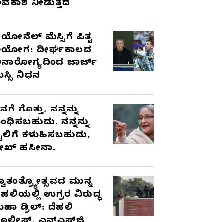
ವಕಾಶ ನೀಡುತ್ತದೆ
ಿಯೋನೆಲ್ ಮೆಸ್ಸಿಗೆ ಪಿತೃ
ಿಯೋಗ: ದೀರ್ಘಕಾಲದ
ನಾರೋಗ್ಯದಿಂದ ಜಾರ್ಜ್
ೆಸ್ಸಿ ನಿಧನ
ನಗೆ ಗೊತ್ತು, ನನ್ನನ್ನು
ಂಧಿಸಬಹುದು. ನನ್ನನ್ನು
ೈಲಿಗೆ ಕಳುಹಿಸಬಹುದು,
ೇಖ್ ಹಸೀನಾ.
್ವಾತಂತ್ರ್ಯೋತ್ಸವದ ಮುನ್ನ
ೆಹಲಿಯಲ್ಲಿ ಉಗ್ರರ ವಿರುದ್ಧ
ಹಾ ಡ್ರಿಲ್: ದೆಹಲಿ
ೊಲೀಸ್, ಎನ್‌ಎಸ್‌ಜಿ