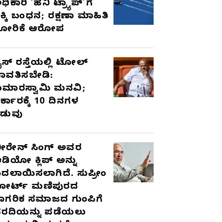
ಧಿಕಾರಿ ‘ಹನಿ ಟ್ರ್ಯಾಪ್’ಗೆ
ಿಕ್ಕಿ ಬಂಧನ; ರಕ್ಷಣಾ ಮಾಹಿತಿ
ೋರಿಕೆ ಆರೋಪ
ೈಸ್ ರಸ್ತೆಯಲ್ಲಿ ಟೋಲ್
ಾವತಿಸಬೇಡಿ:
ುಮಾರಸ್ವಾಮಿ ಮನವಿ;
ರ್ಕಾರಕ್ಕೆ 10 ದಿನಗಳ
ಡುವು
ೀರೇನ್ ಸಿಂಗ್ ಅವರ
ಡಿಯೋ ಕ್ಲಿಪ್ ಅನ್ನು
ದಲಾಯಿಸಲಾಗಿದೆ. ಸುಪ್ರೀಂ
ೋರ್ಟ್ ಮಣಿಪುರದ
ಾಗರಿಕ ಸಮಾಜದ ಗುಂಪಿಗೆ
ರದಿಯನ್ನು ಪಡೆಯಲು