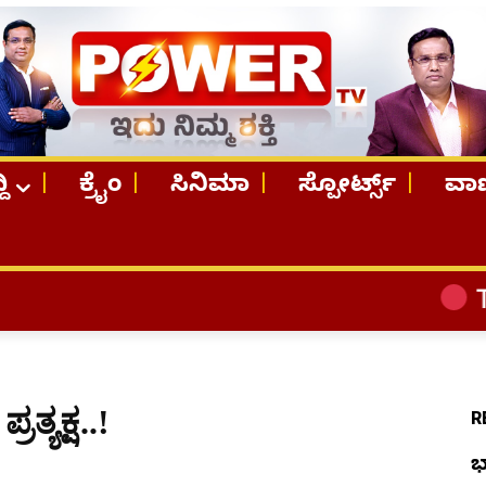
ದಿ
ಕ್ರೈಂ
ಸಿನಿಮಾ
ಸ್ಪೋರ್ಟ್ಸ್
ವಾಣ
TOP STORIE
ತ್ಯಕ್ಷ..!
R
ಭ