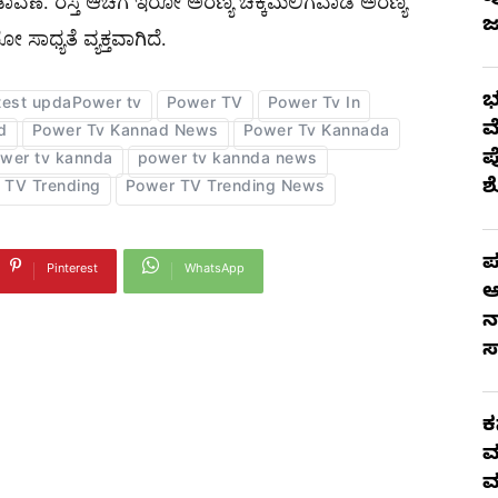
ವಣೆ. ರಸ್ತೆ ಆಚೆಗೆ ಇರೋ ಅರಣ್ಯ ಚಿಕ್ಕಮಲಿಗವಾಡ ಅರಣ್ಯ
ಜ
 ಸಾಧ್ಯತೆ ವ್ಯಕ್ತವಾಗಿದೆ.
ಭ
test updaPower tv
Power TV
Power Tv In
ಮ
d
Power Tv Kannad News
Power Tv Kannada
ಪ
wer tv kannda
power tv kannda news
 TV Trending
Power TV Trending News
ಪ
Pinterest
WhatsApp
ಆ
ನ
ಸ
ಕ
ಮ
ಮ