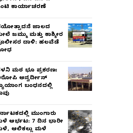
ಂಟಿ ಕಾರ್ಯಾಚರಣೆ
ಯೋತ್ಪಾದನೆ ಜಾಲದ
ೇಲೆ ಜಮ್ಮು ಮತ್ತು ಕಾಶ್ಮೀರ
ೊಲೀಸರ ದಾಳಿ: ಹಲವೆಡೆ
ಶೋಧ
ಳನಿ ಮಠ ಭೂ ಪ್ರಕರಣಃ
ರೋಪಿ ಅನ್ವರ್ದೀನ್
್ಯಾಯಾಂಗ ಬಂಧನದಲ್ಲಿ
ಾವು
ರ್ನಾಟಕದಲ್ಲಿ ಮುಂಗಾರು
ಳೆ ಆರ್ಭಟ: 7 ದಿನ ಭಾರೀ
ಳೆ, ಆಲಿಕಲ್ಲು ಮಳೆ