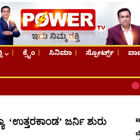
ದಿ
ಕ್ರೈಂ
ಸಿನಿಮಾ
ಸ್ಪೋರ್ಟ್ಸ್
ವಾಣ
TOP STORI
ಾ ‘ಉತ್ತರಕಾಂಡ’ ಜರ್ನಿ ಶುರು
R
ಬ