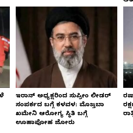
ಆತ
ಳೆ
ಇರಾನ್ ಅಧ್ಯಕ್ಷರಿಂದ ಸುಪ್ರೀಂ ಲೀಡರ್
ರಷ್
ಸಂಪರ್ಕದ ಬಗ್ಗೆ ಕಳವಳ: ಮೊಜ್ತಬಾ
ರಕ್
ಖಮೇನಿ ಆರೋಗ್ಯ ಸ್ಥಿತಿ ಬಗ್ಗೆ
ರಾ
ಊಹಾಪೋಹ ಜೋರು