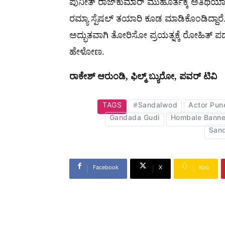
ಪುನೀತ್​ ರಾಜ್​ಕುಮಾರ್​​ ಮುಹೂರ್ತಕ್ಕೆ ಅತಿಥಿಯಾಗಿ 
ರಮ್ಯಾ ಸ್ಪೆಷಲ್​ ತಯಾರಿ ಕೂಡ ಮಾಡಿಕೊಂಡಿದ್ದಾರ
ಅದ್ಭುತವಾಗಿ ತೋರಿಸೋ ಪ್ರಯತ್ನಕ್ಕೆ ರೋಹಿತ್​ ಪದಕಿ ಸಜ
ಹೇಳೋಣ.
ರಾಕೇಶ್​ ಆರುಂಡಿ, ಫಿಲ್ಮ್​ ಬ್ಯುರೋ, ಪವರ್ ಟಿವಿ
TAGS
#Sandalwod
Actor Pun
Gandada Gudi
Hombale Banne
San
Facebook
X
Koo