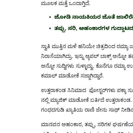
ಮೂಲಕ ಮತ್ತೆ ಒಂದಾಗ್ತಿದೆ.
ಜೋಡಿ ನಾಯಕಿಯರ ಜೊತೆ ಜಾಲಿರೆಡ್
ತಪ್ಪು, ಸರಿ, ಅಹಂಕಾರಗಳ ಗುದ್ದಾಟದ
ಸ್ವಾತಿ ಮುತ್ತಿನ ಮಳೆ ಹನಿಯೇ ಚಿತ್ರದಿಂದ ರಮ್ಯಾ ಯ್ಯ
ನಿರಾಸೆಯಾಗಿದ್ರು. ಇನ್ನು ಆ್ಯಪಲ್​ ಬಾಕ್ಸ್​​ ಅನ್
ಅನ್ನೋ ಸುದ್ದಿಗಳು ಸುಳ್ಳಾದ್ವು. ಕೊನೆಗೂ ರಮ್ಯಾ ಉತ್ತ
ಕಮಾಲ್​ ಮಾಡೋಕೆ ಸಜ್ಜಾಗಿದ್ದಾರೆ.
ಉತ್ತರಾಕಂಡ ಸಿನಿಮಾದ ಫೋಸ್ಟರ್​ಗಳು ಪಕ್ಕಾ ಸುಕ್ಕಾ 
ನಲ್ಲಿ ಮ್ಯಾಜಿಕ್​ ಮಾಡೋಕೆ ಬರ್ತಿದೆ ಉತ್ತರಾಕಂಡ.
ಗಂಧದಗುಡಿ ಖ್ಯಾತಿಯ ರಾಣಿ ಜೇನು ಸಾಥ್​ ನೀಡಿದ್ದ
ಮಾನವನ ಅಹಂಕಾರ, ತಪ್ಪು, ಸರಿಗಳ ಘರ್ಷಣೆಯನ್ನು