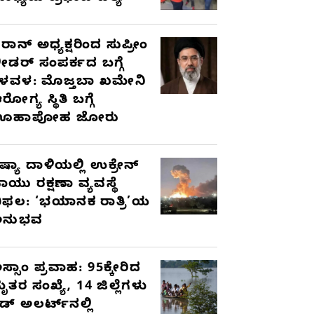
ರಾನ್ ಅಧ್ಯಕ್ಷರಿಂದ ಸುಪ್ರೀಂ
ೀಡರ್ ಸಂಪರ್ಕದ ಬಗ್ಗೆ
ಳವಳ: ಮೊಜ್ತಬಾ ಖಮೇನಿ
ರೋಗ್ಯ ಸ್ಥಿತಿ ಬಗ್ಗೆ
ಊಹಾಪೋಹ ಜೋರು
ಷ್ಯಾ ದಾಳಿಯಲ್ಲಿ ಉಕ್ರೇನ್
ಾಯು ರಕ್ಷಣಾ ವ್ಯವಸ್ಥೆ
ಿಫಲ: ‘ಭಯಾನಕ ರಾತ್ರಿ’ಯ
ಅನುಭವ
ಸ್ಸಾಂ ಪ್ರವಾಹ: 95ಕ್ಕೇರಿದ
ೃತರ ಸಂಖ್ಯೆ, 14 ಜಿಲ್ಲೆಗಳು
ೆಡ್ ಅಲರ್ಟ್‌ನಲ್ಲಿ