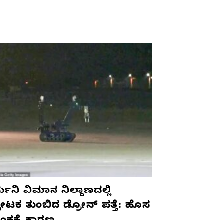
ಮನಿ ವಿಮಾನ ನಿಲ್ದಾಣದಲ್ಲಿ
ಫೋಟಕ ತುಂಬಿದ ಡ್ರೋನ್ ಪತ್ತೆ: ಹೊಸ