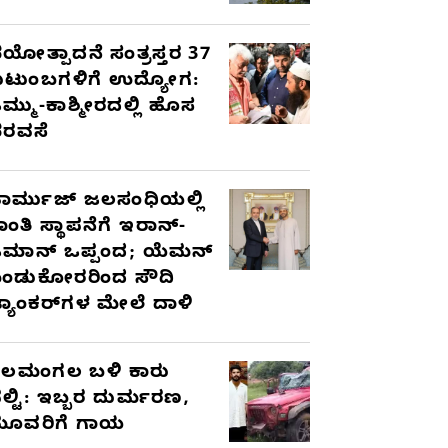
ಯೋತ್ಪಾದನೆ ಸಂತ್ರಸ್ತರ 37
ುಟುಂಬಗಳಿಗೆ ಉದ್ಯೋಗ:
ಮ್ಮು-ಕಾಶ್ಮೀರದಲ್ಲಿ ಹೊಸ
ರವಸೆ
ಾರ್ಮುಜ್ ಜಲಸಂಧಿಯಲ್ಲಿ
ಾಂತಿ ಸ್ಥಾಪನೆಗೆ ಇರಾನ್-
ಮಾನ್ ಒಪ್ಪಂದ; ಯೆಮನ್
ಂಡುಕೋರರಿಂದ ಸೌದಿ
್ಯಾಂಕರ್‌ಗಳ ಮೇಲೆ ದಾಳಿ
ೆಲಮಂಗಲ ಬಳಿ ಕಾರು
ಲ್ಟಿ: ಇಬ್ಬರ ದುರ್ಮರಣ,
ೂವರಿಗೆ ಗಾಯ