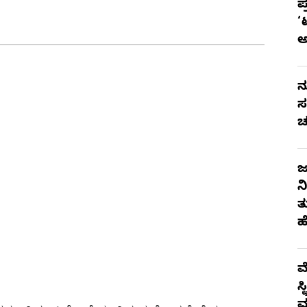
ಪ
‘
ನ
ಸ
ಚ
ಜ
ನ
ತ
ಹ
ಮ
ಸ
ಮ