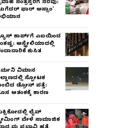
್ರವಾಹ ಸಂತ್ರಸ್ತರಿಗೆ ನೆರವು:
ಟುಗೆದರ್ ಫಾರ್ ಅಸ್ಸಾಂ’
ಅಭಿಯಾನ
್ಯೂಸ್ ಕಾರ್ಪ್‌ಗೆ ಎಐಯಿಂದ
ಂಕಷ್ಟ: ಆಸ್ಟ್ರೇಲಿಯಾದಲ್ಲಿ
ಂದಾದಾರಿಕೆ ಕುಸಿತ
ರ್ಮನಿ ವಿಮಾನ
ಿಲ್ದಾಣದಲ್ಲಿ ಸ್ಫೋಟಕ
ುಂಬಿದ ಡ್ರೋನ್ ಪತ್ತೆ:
ೊಸ ಆತಂಕಕ್ಕೆ ಕಾರಣ
ೆಕ್ಸಿಕೋದಲ್ಲಿ ಲೈವ್
್ಟ್ರೀಮಿಂಗ್ ವೇಳೆ ಸಾಮಾಜಿಕ
ಾಧ್ಯಮ ಪ್ರಭಾವಿ ಹತ್ಯೆ