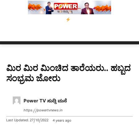
ಕಾಲಿಗೆ ಗುಂಡೇಟು
ಬೆಂಗಳೂರಿನಿಂದ ಅಸ್ಸಾಂ ಪ್ರವಾಹ ಸಂತ್ರಸ್ತರಿಗೆ ನೆರವು:
ಮಿರ ಮಿರ ಮಿಂಚಿದ ತಾರೆಯರು.. ಹಬ್ಬದ
ಸಂಭ್ರಮ ಜೋರು
Power TV ಸುದ್ದಿ ಮನೆ
https://powertvnews.in
Last Updated:
27/10/2022
4 years ago