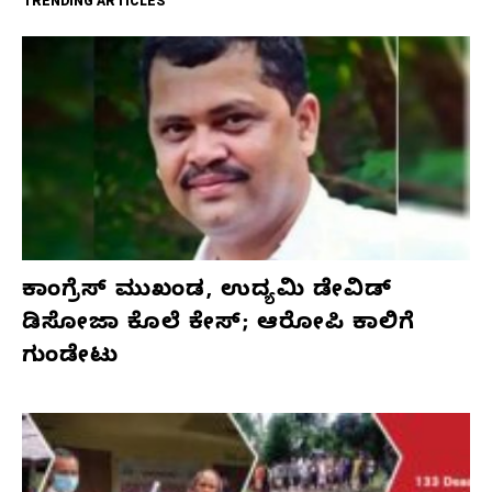
TRENDING ARTICLES
ಕಾಂಗ್ರೆಸ್‌ ಮುಖಂಡ, ಉದ್ಯಮಿ ಡೇವಿಡ್‌
ಡಿಸೋಜಾ ಕೊಲೆ ಕೇಸ್;‌ ಆರೋಪಿ ಕಾಲಿಗೆ
ಗುಂಡೇಟು