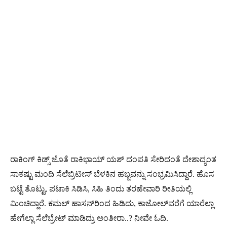
ರಾಕಿಂಗ್ ಕಿಡ್ಸ್ ಜೊತೆ ರಾಕಿಭಾಯ್ ಯಶ್ ದಂಪತಿ ಸೇರಿದಂತೆ ದೇಶಾದ್ಯಂತ
ಸಾಕಷ್ಟು ಮಂದಿ ಸೆಲೆಬ್ರಿಟೀಸ್ ಬೆಳಕಿನ ಹಬ್ಬವನ್ನು ಸಂಭ್ರಮಿಸಿದ್ದಾರೆ. ಹೊಸ
ಬಟ್ಟೆ ತೊಟ್ಟು, ಪಟಾಕಿ ಸಿಡಿಸಿ, ಸಿಹಿ ತಿಂದು ತರಹೇವಾರಿ ರೀತಿಯಲ್ಲಿ
ಮಿಂಚಿದ್ದಾರೆ. ಕಮಲ್ ಹಾಸನ್​ರಿಂದ ಹಿಡಿದು, ಕಾಜೋಲ್​ವರೆಗೆ ಯಾರೆಲ್ಲಾ
ಹೇಗೆಲ್ಲಾ ಸೆಲೆಬ್ರೇಟ್ ಮಾಡಿದ್ರು ಅಂತೀರಾ..? ನೀವೇ ಓದಿ.