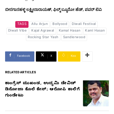
ಬೀರಗಾನಹಳ್ಳಿ ಲಕ್ಷ್ಮೀನಾರಾಯಣ್, ಫಿಲ್ಮ್ ಬ್ಯೂರೋ ಹೆಡ್, ಪವರ್ ಟಿವಿ
TAGS
Allu Arjun
Bollyood
Diwali Festival
Diwali Vibe
Kajal Agrawal
Kamal Hasan
Kaml Hasan
Rocking Star Yash
Sandlerwood
Facebook
X
Koo
RELATED ARTICLES
ಕಾಂಗ್ರೆಸ್‌ ಮುಖಂಡ, ಉದ್ಯಮಿ ಡೇವಿಡ್‌
RELATED
ಡಿಸೋಜಾ ಕೊಲೆ ಕೇಸ್;‌ ಆರೋಪಿ ಕಾಲಿಗೆ
ARTICLES
ಗುಂಡೇಟು