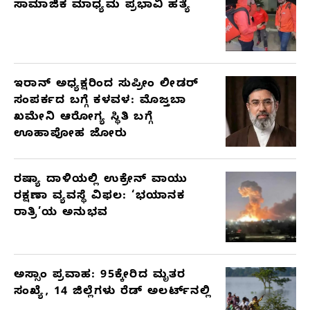
ಸಾಮಾಜಿಕ ಮಾಧ್ಯಮ ಪ್ರಭಾವಿ ಹತ್ಯೆ
ಇರಾನ್ ಅಧ್ಯಕ್ಷರಿಂದ ಸುಪ್ರೀಂ ಲೀಡರ್
ಸಂಪರ್ಕದ ಬಗ್ಗೆ ಕಳವಳ: ಮೊಜ್ತಬಾ
ಖಮೇನಿ ಆರೋಗ್ಯ ಸ್ಥಿತಿ ಬಗ್ಗೆ
ಊಹಾಪೋಹ ಜೋರು
ರಷ್ಯಾ ದಾಳಿಯಲ್ಲಿ ಉಕ್ರೇನ್ ವಾಯು
ರಕ್ಷಣಾ ವ್ಯವಸ್ಥೆ ವಿಫಲ: ‘ಭಯಾನಕ
ರಾತ್ರಿ’ಯ ಅನುಭವ
ಅಸ್ಸಾಂ ಪ್ರವಾಹ: 95ಕ್ಕೇರಿದ ಮೃತರ
ಸಂಖ್ಯೆ, 14 ಜಿಲ್ಲೆಗಳು ರೆಡ್ ಅಲರ್ಟ್‌ನಲ್ಲಿ