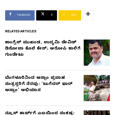
Facebook
X
Koo
RELATED ARTICLES
ಕಾಂಗ್ರೆಸ್‌ ಮುಖಂಡ, ಉದ್ಯಮಿ ಡೇವಿಡ್‌
RELATED
ಡಿಸೋಜಾ ಕೊಲೆ ಕೇಸ್;‌ ಆರೋಪಿ ಕಾಲಿಗೆ
ARTICLES
ಗುಂಡೇಟು
ಬೆಂಗಳೂರಿನಿಂದ ಅಸ್ಸಾಂ ಪ್ರವಾಹ
ಸಂತ್ರಸ್ತರಿಗೆ ನೆರವು: ‘ಟುಗೆದರ್ ಫಾರ್
ಅಸ್ಸಾಂ’ ಅಭಿಯಾನ
ನ್ಯೂಸ್ ಕಾರ್ಪ್‌ಗೆ ಎಐಯಿಂದ ಸಂಕಷ್ಟ: