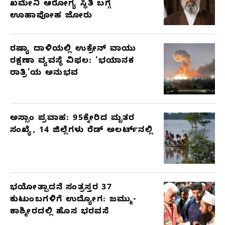
ಖಮೇನಿ ಆರೋಗ್ಯ ಸ್ಥಿತಿ ಬಗ್ಗೆ
ಊಹಾಪೋಹ ಜೋರು
ರಷ್ಯಾ ದಾಳಿಯಲ್ಲಿ ಉಕ್ರೇನ್ ವಾಯು
ರಕ್ಷಣಾ ವ್ಯವಸ್ಥೆ ವಿಫಲ: ‘ಭಯಾನಕ
ರಾತ್ರಿ’ಯ ಅನುಭವ
ಅಸ್ಸಾಂ ಪ್ರವಾಹ: 95ಕ್ಕೇರಿದ ಮೃತರ
ಸಂಖ್ಯೆ, 14 ಜಿಲ್ಲೆಗಳು ರೆಡ್ ಅಲರ್ಟ್‌ನಲ್ಲಿ
ಭಯೋತ್ಪಾದನೆ ಸಂತ್ರಸ್ತರ 37
ಕುಟುಂಬಗಳಿಗೆ ಉದ್ಯೋಗ: ಜಮ್ಮು-
ಕಾಶ್ಮೀರದಲ್ಲಿ ಹೊಸ ಭರವಸೆ