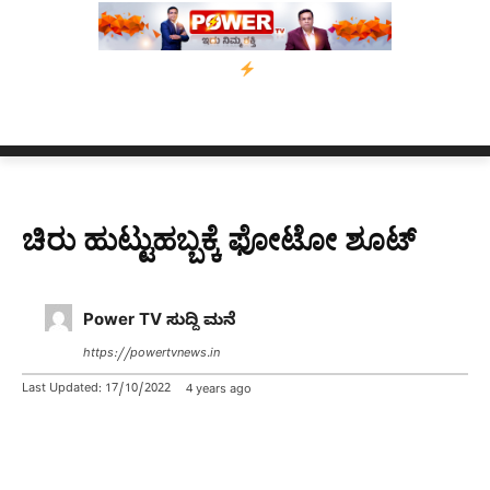
ೋಪಿ ಕಾಲಿಗೆ ಗುಂಡೇಟು
ಬೆಂಗಳೂರಿನಿಂದ ಅಸ್ಸಾಂ ಪ್ರವಾಹ ಸಂತ್ರಸ್ತರಿಗೆ ನೆ
ಚಿರು ಹುಟ್ಟುಹಬ್ಬಕ್ಕೆ ಫೋಟೋ ಶೂಟ್
Power TV ಸುದ್ದಿ ಮನೆ
https://powertvnews.in
Last Updated:
17/10/2022
4 years ago