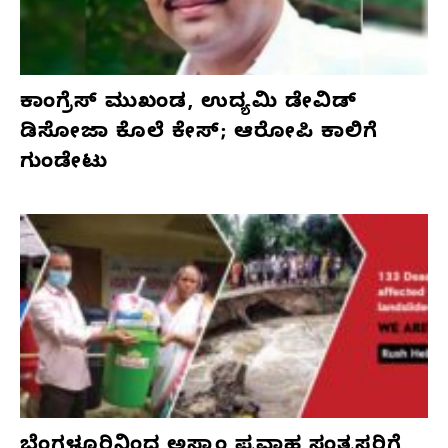
ಕಾಂಗ್ರೆಸ್‌ ಮುಖಂಡ, ಉದ್ಯಮಿ ಡೇವಿಡ್‌
ಡಿಸೋಜಾ ಕೊಲೆ ಕೇಸ್;‌ ಆರೋಪಿ ಕಾಲಿಗೆ
ಗುಂಡೇಟು
ಬೆಂಗಳೂರಿನಿಂದ ಅಸ್ಸಾಂ ಪ್ರವಾಹ ಸಂತ್ರಸ್ತರಿಗೆ