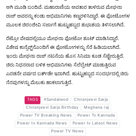
ಆಗಿ ಮೂಡಿ ಬಂದಿವೆ. ಮಹಾರಾಣಿಯ ಅವತಾರ ತಾಳಿರುವ ಮೇಘನಾ
ರಾಜ್​ ಅವರನ್ನು ಕಂಡು ಅಭಿಮಾನಿಗಳು ಕಣ್ಣರಳಿಸಿದ್ದಾರೆ. ಈ ಫೋಟೋಗಳ
ಮೂಲಕ ಚಿರಂಜೀವಿ ಸರ್ಜಾಗೆ ಹುಟ್ಟುಹಬ್ಬದ ಶುಭಾಶಯ ತಿಳಿಸಲಾಗಿದೆ.
ರೆಟ್ರೋ ವೇಷದಲ್ಲಿಯೂ ಮೇಘನಾ ಫೋಟೋ ಶೂಟ್​ ಮಾಡಿಸಿದ್ದಾರೆ.
ವಿಶೇಷ ಕಾನ್ಸೆಪ್ಟ್​ನೊಂದಿಗೆ ಈ ಫೋಟೋಗಳನ್ನು ಸೆರೆ ಹಿಡಿಯಲಾಗಿದೆ.
ಇಂದು ಮೇಘನಾ ರಾಜ್​ ನಟನೆಯ ಹೊಸ ಸಿನಿಮಾ ಕೂಡ ಸೆಟ್ಟೇರುತ್ತಿದೆ.
ಚಿರು ನಿಧನರಾದ ಬಳಿಕ ಅಭಿಮಾನಿಗಳು ಸೆಲೆಬ್ರೇಟ್​ ಮಾಡುತ್ತಿರುವ
ಎರಡನೇ ವರ್ಷದ ಬರ್ತ್​ಡೇ ಇದಾಗಿದೆ. ಹುಟ್ಟುಹಬ್ಬದ ಸಂದರ್ಭದಲ್ಲಿ ಚಿರು
ನೆನಪುಗಳನ್ನು ಮೆಲುಕು ಹಾಕಲಾಗುತ್ತಿದೆ.
TAGS
#Sandalwod
Chiranjeevi Sarja
Chiranjeevi Sarja Birthday
Meghana raj
Power TV Breaking News
Power Tv Kannada
Power tv Kannada News
Power tv Latest News
Power TV News