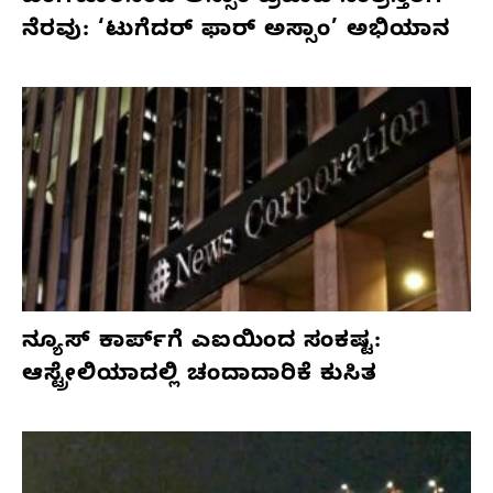
ನೆರವು: ‘ಟುಗೆದರ್ ಫಾರ್ ಅಸ್ಸಾಂ’ ಅಭಿಯಾನ
ನ್ಯೂಸ್ ಕಾರ್ಪ್‌ಗೆ ಎಐಯಿಂದ ಸಂಕಷ್ಟ:
ಆಸ್ಟ್ರೇಲಿಯಾದಲ್ಲಿ ಚಂದಾದಾರಿಕೆ ಕುಸಿತ