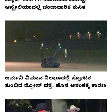
ನ್ಯೂಸ್ ಕಾರ್ಪ್‌ಗೆ ಎಐಯಿಂದ ಸಂಕಷ್ಟ:
ಆಸ್ಟ್ರೇಲಿಯಾದಲ್ಲಿ ಚಂದಾದಾರಿಕೆ ಕುಸಿತ
ಜರ್ಮನಿ ವಿಮಾನ ನಿಲ್ದಾಣದಲ್ಲಿ ಸ್ಫೋಟಕ
ತುಂಬಿದ ಡ್ರೋನ್ ಪತ್ತೆ: ಹೊಸ ಆತಂಕಕ್ಕೆ ಕಾರಣ