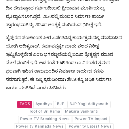
ದಿನ ದೇವಸ್ಥಾನದ ಗರ್ಭಗುಡಿಯಲ್ಲಿ ಶ್ರೀರಾಮನ ಮೂರ್ತಿಯನ್ನು
ಪ್ರತಿಷ್ಠಾಪಿಸಲಾಗುತ್ತದೆ. 2020ರಲ್ಲಿ ಮಂದಿರ ನಿರ್ಮಾಣ ಕಾರ್ಯ
ಪ್ರಾರಂಭವಾಗಿದ್ದು 2024ರ ಅಂತ್ಯಕ್ಕೆ ಮುಗಿಯುವ ನಿರೀಕ್ಷೆ ಇದೆ.
ಜೈಪುರದ ಪಂಚಖಂಡ ಪೀಠ ಏರ್ಪಡಿಸಿದ್ದ ಕಾರ್ಯಕ್ರಮದಲ್ಲಿ ಮಾತನಾಡಿದ
ಯೋಗಿ ಆದಿತ್ಯನಾಥ್, ಕರ್ಮವನ್ನಷ್ಟೇ ಮಾಡು ಫಲದ ನಿರೀಕ್ಷೆ
ಇಟ್ಟುಕೊಳ್ಳಬೇಡ ಎಂಬ ಭಗವದ್ಗೀತೆಯಲ್ಲಿ ಬರುವ ಶ್ರೀಕೃಷ್ಣನ ಮಾತಿನ
ಮೇಲೆ ನಂಬಿಕೆ ಇದೆ. ಅದರಂತೆ 1949ರಿಂದಲೂ ನಿರಂತರ ಶ್ರಮದ
ಫಲವಾಗಿ ಇದೀಗ ರಾಮಮಂದಿರ ನಿರ್ಮಾಣ ಕಾರ್ಯದ ಕನಸು
ನನಸಾಗುತ್ತಿದೆ. ಈ ಎಲ್ಲ ಶ್ರಮದಿಂದಾಗಿ ಶೇ.50ಕ್ಕೂ ಅಧಿಕ ನಿರ್ಮಾಣ
ಕಾರ್ಯ ಮುಗಿದಿದೆ ಎಂದು ತಿಳಿಸಿದರು.
TAGS
Ayodhya
BJP
BJP Yogi Adityanath
Idol of Sri Rama
Makara Sankranti
Power TV Breaking News
Power TV Impact
Power tv Kannada News
Power tv Latest News