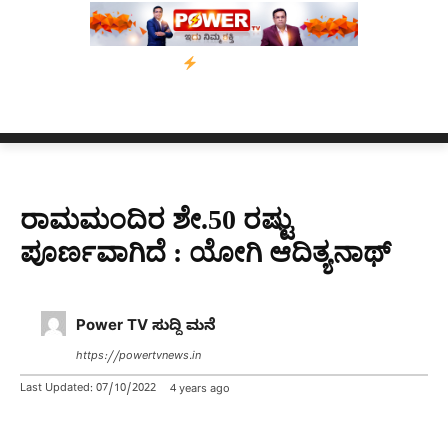
್ಸಾಂ’ ಅಭಿಯಾನ
ನ್ಯೂಸ್ ಕಾರ್ಪ್‌ಗೆ ಎಐಯಿಂದ ಸಂಕಷ್ಟ: ಆಸ್ಟ್ರೇಲಿಯಾದಲ್ಲಿ ಚ
ರಾಮಮಂದಿರ ಶೇ.50 ರಷ್ಟು
ಪೂರ್ಣವಾಗಿದೆ : ಯೋಗಿ ಆದಿತ್ಯನಾಥ್
Power TV ಸುದ್ದಿ ಮನೆ
https://powertvnews.in
Last Updated:
07/10/2022
4 years ago