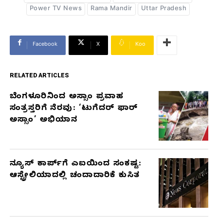
Power TV News
Rama Mandir
Uttar Pradesh
Facebook
X
Koo
RELATED ARTICLES
ಬೆಂಗಳೂರಿನಿಂದ ಅಸ್ಸಾಂ ಪ್ರವಾಹ
RELATED
ಸಂತ್ರಸ್ತರಿಗೆ ನೆರವು: ‘ಟುಗೆದರ್ ಫಾರ್
ARTICLES
ಅಸ್ಸಾಂ’ ಅಭಿಯಾನ
ನ್ಯೂಸ್ ಕಾರ್ಪ್‌ಗೆ ಎಐಯಿಂದ ಸಂಕಷ್ಟ:
ಆಸ್ಟ್ರೇಲಿಯಾದಲ್ಲಿ ಚಂದಾದಾರಿಕೆ ಕುಸಿತ