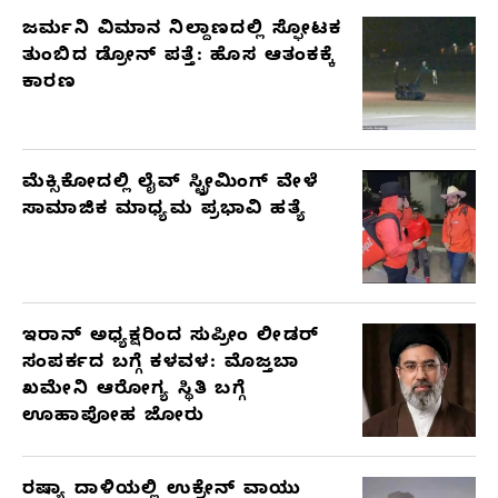
ಜರ್ಮನಿ ವಿಮಾನ ನಿಲ್ದಾಣದಲ್ಲಿ ಸ್ಫೋಟಕ
ತುಂಬಿದ ಡ್ರೋನ್ ಪತ್ತೆ: ಹೊಸ ಆತಂಕಕ್ಕೆ
ಕಾರಣ
ಮೆಕ್ಸಿಕೋದಲ್ಲಿ ಲೈವ್ ಸ್ಟ್ರೀಮಿಂಗ್ ವೇಳೆ
ಸಾಮಾಜಿಕ ಮಾಧ್ಯಮ ಪ್ರಭಾವಿ ಹತ್ಯೆ
ಇರಾನ್ ಅಧ್ಯಕ್ಷರಿಂದ ಸುಪ್ರೀಂ ಲೀಡರ್
ಸಂಪರ್ಕದ ಬಗ್ಗೆ ಕಳವಳ: ಮೊಜ್ತಬಾ
ಖಮೇನಿ ಆರೋಗ್ಯ ಸ್ಥಿತಿ ಬಗ್ಗೆ
ಊಹಾಪೋಹ ಜೋರು
ರಷ್ಯಾ ದಾಳಿಯಲ್ಲಿ ಉಕ್ರೇನ್ ವಾಯು