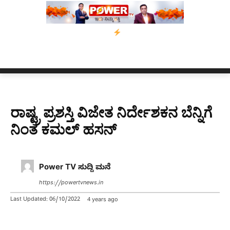
ಿ ಕಾಲಿಗೆ ಗುಂಡೇಟು
ಬೆಂಗಳೂರಿನಿಂದ ಅಸ್ಸಾಂ ಪ್ರವಾಹ ಸಂತ್ರಸ್ತರಿಗೆ ನೆರವ
ರಾಷ್ಟ್ರ ಪ್ರಶಸ್ತಿ ವಿಜೇತ ನಿರ್ದೇಶಕನ ಬೆನ್ನಿಗೆ
ನಿಂತ ಕಮಲ್ ಹಸನ್
Power TV ಸುದ್ದಿ ಮನೆ
https://powertvnews.in
Last Updated:
06/10/2022
4 years ago