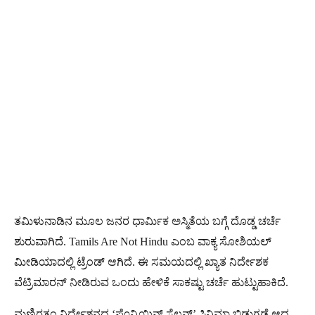
ತಮಿಳುನಾಡಿನ ಮೂಲ ಜನರ ಧಾರ್ಮಿಕ ಅಸ್ಮಿತೆಯ ಬಗ್ಗೆ ದೊಡ್ಡ ಚರ್ಚೆ
ಶುರುವಾಗಿದೆ. Tamils Are Not Hindu ಎಂಬ ವಾಕ್ಯ ಸೋಶಿಯಲ್
ಮೀಡಿಯಾದಲ್ಲಿ ಟ್ರೆಂಡ್ ಆಗಿದೆ. ಈ ಸಮಯದಲ್ಲಿ ಖ್ಯಾತ ನಿರ್ದೇಶಕ
ವೆಟ್ರಿಮಾರನ್ ನೀಡಿರುವ ಒಂದು ಹೇಳಿಕೆ ಸಾಕಷ್ಟು ಚರ್ಚೆ ಹುಟ್ಟುಹಾಕಿದೆ.
ಮಣಿರತ್ನಂ ನಿರ್ದೇಶನದ ‘ಪೊನ್ನಿಯಿನ್ ಸೆಲ್ವನ್’ ಸಿನಿಮಾ ಬಿಡುಗಡೆ ಆದ