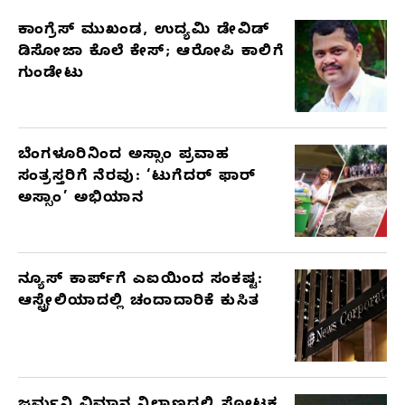
ಕಾಂಗ್ರೆಸ್‌ ಮುಖಂಡ, ಉದ್ಯಮಿ ಡೇವಿಡ್‌
RELATED
ಡಿಸೋಜಾ ಕೊಲೆ ಕೇಸ್;‌ ಆರೋಪಿ ಕಾಲಿಗೆ
ARTICLES
ಗುಂಡೇಟು
ಬೆಂಗಳೂರಿನಿಂದ ಅಸ್ಸಾಂ ಪ್ರವಾಹ
ಸಂತ್ರಸ್ತರಿಗೆ ನೆರವು: ‘ಟುಗೆದರ್ ಫಾರ್
ಅಸ್ಸಾಂ’ ಅಭಿಯಾನ
ನ್ಯೂಸ್ ಕಾರ್ಪ್‌ಗೆ ಎಐಯಿಂದ ಸಂಕಷ್ಟ:
ಆಸ್ಟ್ರೇಲಿಯಾದಲ್ಲಿ ಚಂದಾದಾರಿಕೆ ಕುಸಿತ