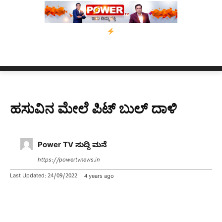
 ಕಾಲಿಗೆ ಗುಂಡೇಟು
ಬೆಂಗಳೂರಿನಿಂದ ಅಸ್ಸಾಂ ಪ್ರವಾಹ ಸಂತ್ರಸ್ತರಿಗೆ ನೆರವು
ಹಸುವಿನ ಮೇಲೆ ಪಿಟ್ ಬುಲ್ ದಾಳಿ
Power TV ಸುದ್ದಿ ಮನೆ
https://powertvnews.in
Last Updated:
24/09/2022
4 years ago