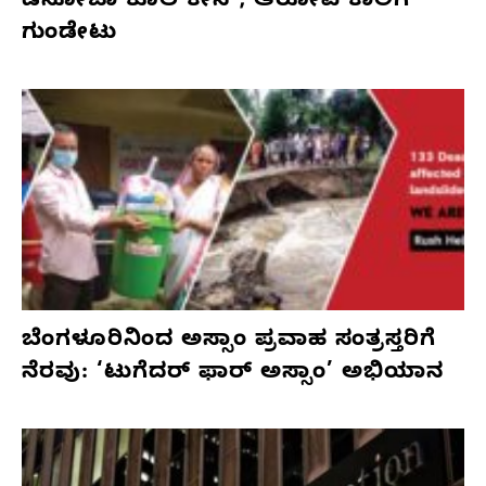
ಡಿಸೋಜಾ ಕೊಲೆ ಕೇಸ್;‌ ಆರೋಪಿ ಕಾಲಿಗೆ
ಗುಂಡೇಟು
ಬೆಂಗಳೂರಿನಿಂದ ಅಸ್ಸಾಂ ಪ್ರವಾಹ ಸಂತ್ರಸ್ತರಿಗೆ
ನೆರವು: ‘ಟುಗೆದರ್ ಫಾರ್ ಅಸ್ಸಾಂ’ ಅಭಿಯಾನ