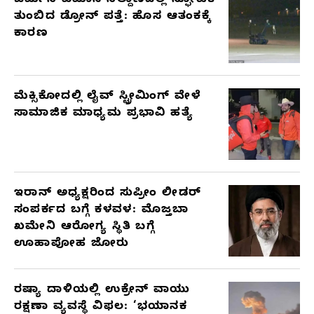
ಜರ್ಮನಿ ವಿಮಾನ ನಿಲ್ದಾಣದಲ್ಲಿ ಸ್ಫೋಟಕ
ತುಂಬಿದ ಡ್ರೋನ್ ಪತ್ತೆ: ಹೊಸ ಆತಂಕಕ್ಕೆ
ಕಾರಣ
ಮೆಕ್ಸಿಕೋದಲ್ಲಿ ಲೈವ್ ಸ್ಟ್ರೀಮಿಂಗ್ ವೇಳೆ
ಸಾಮಾಜಿಕ ಮಾಧ್ಯಮ ಪ್ರಭಾವಿ ಹತ್ಯೆ
ಇರಾನ್ ಅಧ್ಯಕ್ಷರಿಂದ ಸುಪ್ರೀಂ ಲೀಡರ್
ಸಂಪರ್ಕದ ಬಗ್ಗೆ ಕಳವಳ: ಮೊಜ್ತಬಾ
ಖಮೇನಿ ಆರೋಗ್ಯ ಸ್ಥಿತಿ ಬಗ್ಗೆ
ಊಹಾಪೋಹ ಜೋರು
ರಷ್ಯಾ ದಾಳಿಯಲ್ಲಿ ಉಕ್ರೇನ್ ವಾಯು
ರಕ್ಷಣಾ ವ್ಯವಸ್ಥೆ ವಿಫಲ: ‘ಭಯಾನಕ