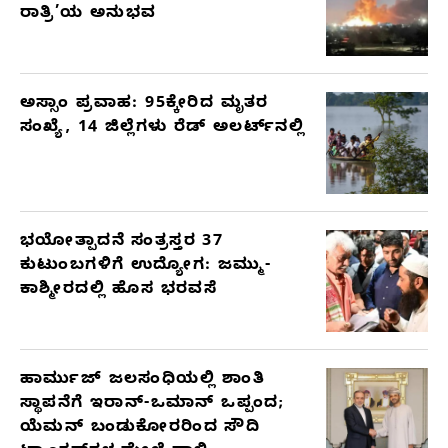
ರಾತ್ರಿ’ಯ ಅನುಭವ
ಅಸ್ಸಾಂ ಪ್ರವಾಹ: 95ಕ್ಕೇರಿದ ಮೃತರ
ಸಂಖ್ಯೆ, 14 ಜಿಲ್ಲೆಗಳು ರೆಡ್ ಅಲರ್ಟ್‌ನಲ್ಲಿ
ಭಯೋತ್ಪಾದನೆ ಸಂತ್ರಸ್ತರ 37
ಕುಟುಂಬಗಳಿಗೆ ಉದ್ಯೋಗ: ಜಮ್ಮು-
ಕಾಶ್ಮೀರದಲ್ಲಿ ಹೊಸ ಭರವಸೆ
ಹಾರ್ಮುಜ್ ಜಲಸಂಧಿಯಲ್ಲಿ ಶಾಂತಿ
ಸ್ಥಾಪನೆಗೆ ಇರಾನ್-ಒಮಾನ್ ಒಪ್ಪಂದ;
ಯೆಮನ್ ಬಂಡುಕೋರರಿಂದ ಸೌದಿ