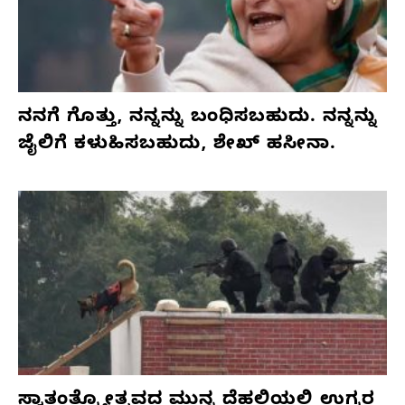
ನನಗೆ ಗೊತ್ತು, ನನ್ನನ್ನು ಬಂಧಿಸಬಹುದು. ನನ್ನನ್ನು
ಜೈಲಿಗೆ ಕಳುಹಿಸಬಹುದು, ಶೇಖ್ ಹಸೀನಾ.
ಸ್ವಾತಂತ್ರ್ಯೋತ್ಸವದ ಮುನ್ನ ದೆಹಲಿಯಲ್ಲಿ ಉಗ್ರರ