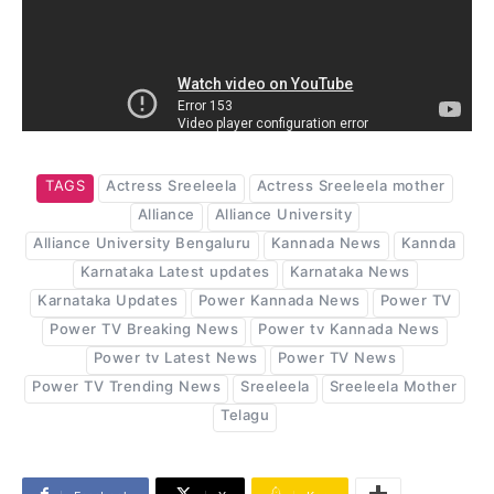
TAGS
Actress Sreeleela
Actress Sreeleela mother
Alliance
Alliance University
Alliance University Bengaluru
Kannada News
Kannda
Karnataka Latest updates
Karnataka News
Karnataka Updates
Power Kannada News
Power TV
Power TV Breaking News
Power tv Kannada News
Power tv Latest News
Power TV News
Power TV Trending News
Sreeleela
Sreeleela Mother
Telagu