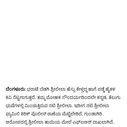
ಬೆಂಗಳೂರು
: ಭರಾಟೆ ಬೆಡಗಿ ಶ್ರೀಲೀಲಾ ಹೆಸ್ರು ಕೇಳ್ತಿದ್ದ ಹಾಗೆ ಪಡ್ಡೆ ಹೈಕಳ
ಕಿವಿ ನೆಟ್ಟಗಾಗುತ್ತದೆ. ತಮ್ಮ ಮೋಹಕ ಸೌಂದರ್ಯದಿಂದಲೇ ಕನ್ನಡ, ತೆಲುಗು
ಭಾಷೆಗಳಲ್ಲಿ ಮಿಂಚುತ್ತಿರುವ ನಟಿ ಶ್ರೀಲೀಲಾ. ಇದೀಗ ನಟಿ ಶ್ರೀಲೀಲಾ
ಫ್ಯಾಮಿಲಿ ಕಿರಿಕ್​​​ ಪೊಲೀಸ್​ ಠಾಣೆಯ ಮೆಟ್ಟಿಲೇರಿದೆ. ಗುಂಡಾಗಿರಿ
ಆರೋಪದಲ್ಲಿ ಶ್ರೀಲೀಲಾ ತಾಯಿಯ ಮೇಲೆ ಎಫ್​ಐಆರ್​ ದಾಖಲಾಗಿದೆ.