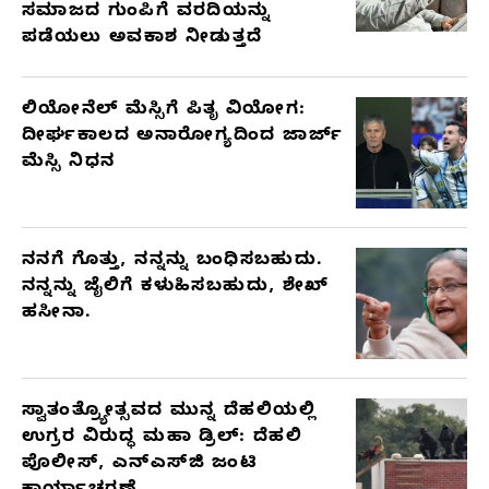
ಸಮಾಜದ ಗುಂಪಿಗೆ ವರದಿಯನ್ನು
ಪಡೆಯಲು ಅವಕಾಶ ನೀಡುತ್ತದೆ
ಲಿಯೋನೆಲ್ ಮೆಸ್ಸಿಗೆ ಪಿತೃ ವಿಯೋಗ:
ದೀರ್ಘಕಾಲದ ಅನಾರೋಗ್ಯದಿಂದ ಜಾರ್ಜ್
ಮೆಸ್ಸಿ ನಿಧನ
ನನಗೆ ಗೊತ್ತು, ನನ್ನನ್ನು ಬಂಧಿಸಬಹುದು.
ನನ್ನನ್ನು ಜೈಲಿಗೆ ಕಳುಹಿಸಬಹುದು, ಶೇಖ್
ಹಸೀನಾ.
ಸ್ವಾತಂತ್ರ್ಯೋತ್ಸವದ ಮುನ್ನ ದೆಹಲಿಯಲ್ಲಿ
ಉಗ್ರರ ವಿರುದ್ಧ ಮಹಾ ಡ್ರಿಲ್: ದೆಹಲಿ
ಪೊಲೀಸ್, ಎನ್‌ಎಸ್‌ಜಿ ಜಂಟಿ