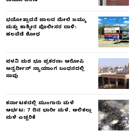
ಕಾರ್ಯಾಚರಣೆ
ಭಯೋತ್ಪಾದನೆ ಜಾಲದ ಮೇಲೆ ಜಮ್ಮು
ಮತ್ತು ಕಾಶ್ಮೀರ ಪೊಲೀಸರ ದಾಳಿ:
ಹಲವೆಡೆ ಶೋಧ
ಪಳನಿ ಮಠ ಭೂ ಪ್ರಕರಣಃ ಆರೋಪಿ
ಅನ್ವರ್ದೀನ್ ನ್ಯಾಯಾಂಗ ಬಂಧನದಲ್ಲಿ
ಸಾವು
ಕರ್ನಾಟಕದಲ್ಲಿ ಮುಂಗಾರು ಮಳೆ
ಆರ್ಭಟ: 7 ದಿನ ಭಾರೀ ಮಳೆ, ಆಲಿಕಲ್ಲು
ಮಳೆ ಎಚ್ಚರಿಕೆ