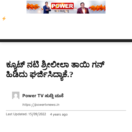
ಗ್ ಅವರ ಆಡಿಯೋ ಕ್ಲಿಪ್ ಅನ್ನು ಬದಲಾಯಿಸಲಾಗಿದೆ. ಸುಪ್ರೀಂ ಕೋರ್ಟ್ ಮಣಿ
ಕ್ಯೂಟ್ ನಟಿ ಶ್ರೀಲೀಲಾ ತಾಯಿ ಗನ್
ಹಿಡಿದು ಘರ್ಜಿಸಿದ್ಯಾಕೆ.?
Power TV ಸುದ್ದಿ ಮನೆ
https://powertvnews.in
Last Updated:
15/09/2022
4 years ago