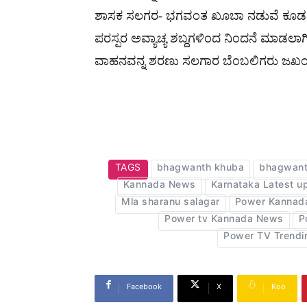
ಶಾಸಕ ಸಲಗರ- ಭಗವಂತ ಖೂಬಾ ನಡುವೆ ಕೂಡ 
ಪರಸ್ಪರ ಅವ್ಯಾಚ್ಯ ಶಬ್ದಗಳಿಂದ ನಿಂದನೆ ಮಾಡಲಾ
ವಾಹನವನ್ನ ಶರಣು ಸಲಗಾರ ಬೆಂಬಲಿಗರು ಜಖಂ
TAGS
bhagwanth khuba
bhagwanth
Kannada News
Karnataka Latest u
Mla sharanu salagar
Power Kannad
Power tv Kannada News
P
Power TV Trend
Facebook
X
Koo