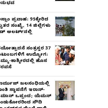
ಅನುಭವ
ಸ್ಸಾಂ ಪ್ರವಾಹ: 95ಕ್ಕೇರಿದ
ೃತರ ಸಂಖ್ಯೆ, 14 ಜಿಲ್ಲೆಗಳು
ೆಡ್ ಅಲರ್ಟ್‌ನಲ್ಲಿ
ಯೋತ್ಪಾದನೆ ಸಂತ್ರಸ್ತರ 37
ುಟುಂಬಗಳಿಗೆ ಉದ್ಯೋಗ:
ಮ್ಮು-ಕಾಶ್ಮೀರದಲ್ಲಿ ಹೊಸ
ರವಸೆ
ಾರ್ಮುಜ್ ಜಲಸಂಧಿಯಲ್ಲಿ
ಾಂತಿ ಸ್ಥಾಪನೆಗೆ ಇರಾನ್-
ಮಾನ್ ಒಪ್ಪಂದ; ಯೆಮನ್
ಂಡುಕೋರರಿಂದ ಸೌದಿ