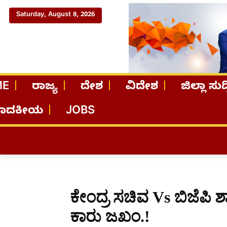
Saturday, August 8, 2026
ME
ರಾಜ್ಯ
ದೇಶ
ವಿದೇಶ
ಜಿಲ್ಲಾ ಸುದ್
ಪಾದಕೀಯ
JOBS
ಕೇಂದ್ರ ಸಚಿವ Vs ಬಿಜೆಪಿ
ಕಾರು ಜಖಂ.!