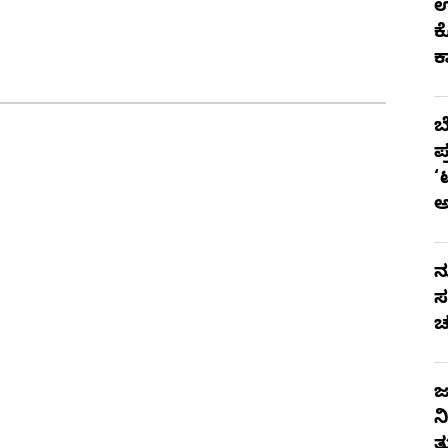
ಉ
ಕ
ಕ
ಬ
ಪ
‘
ನ
ಸ
ಚ
ಜ
ನ
ತ