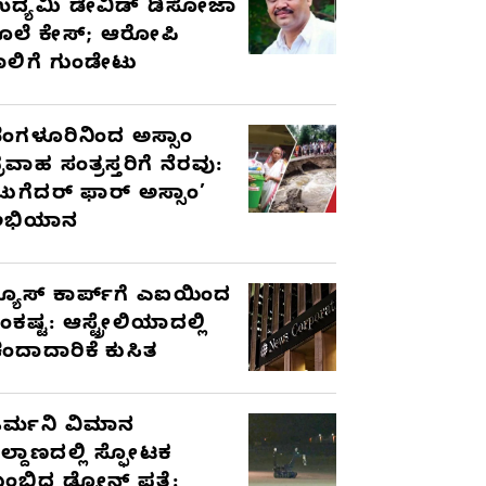
ದ್ಯಮಿ ಡೇವಿಡ್‌ ಡಿಸೋಜಾ
ೊಲೆ ಕೇಸ್;‌ ಆರೋಪಿ
ಾಲಿಗೆ ಗುಂಡೇಟು
ೆಂಗಳೂರಿನಿಂದ ಅಸ್ಸಾಂ
್ರವಾಹ ಸಂತ್ರಸ್ತರಿಗೆ ನೆರವು:
ಟುಗೆದರ್ ಫಾರ್ ಅಸ್ಸಾಂ’
ಅಭಿಯಾನ
್ಯೂಸ್ ಕಾರ್ಪ್‌ಗೆ ಎಐಯಿಂದ
ಂಕಷ್ಟ: ಆಸ್ಟ್ರೇಲಿಯಾದಲ್ಲಿ
ಂದಾದಾರಿಕೆ ಕುಸಿತ
ರ್ಮನಿ ವಿಮಾನ
ಿಲ್ದಾಣದಲ್ಲಿ ಸ್ಫೋಟಕ
ುಂಬಿದ ಡ್ರೋನ್ ಪತ್ತೆ: