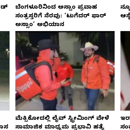
ಡ್‌
ಬೆಂಗಳೂರಿನಿಂದ ಅಸ್ಸಾಂ ಪ್ರವಾಹ
ನ್ಯ
ಸಂತ್ರಸ್ತರಿಗೆ ನೆರವು: ‘ಟುಗೆದರ್ ಫಾರ್
ಆಸ್
ಅಸ್ಸಾಂ’ ಅಭಿಯಾನ
ಮೆಕ್ಸಿಕೋದಲ್ಲಿ ಲೈವ್ ಸ್ಟ್ರೀಮಿಂಗ್ ವೇಳೆ
ಇರಾ
ಹೊಸ
ಸಾಮಾಜಿಕ ಮಾಧ್ಯಮ ಪ್ರಭಾವಿ ಹತ್ಯೆ
ಸಂ