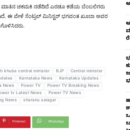
ಮಾತಿನ ಚಕಮಕಿ ನಡೆದಿದೆ ಎರಡೂ ಕಡೆಯ ಬೆಂಬಲಿಗರು
ಗಿದೆ. ಈ ವೇಳೆ ಸೆಂಟ್ರಲ್ ಮಿನಿಸ್ಟರ್​ ಭಗವಂತ ಖೂಬಾ ಅವರ
ಅ
ಗೊಳಿಸಿದರು.
ಮ
ರ
ಭ
ಕ
 khuba central minister
BJP
Central minister
ಜ
pdates
Karnataka News
Karnataka Updates
ಭ
a News
Power TV
Power TV Breaking News
ower tv Latest News
Power TV News
ಹ
ing News
sharanu salagar
ಶ
ಒ
Pinterest
WhatsApp
ಬ