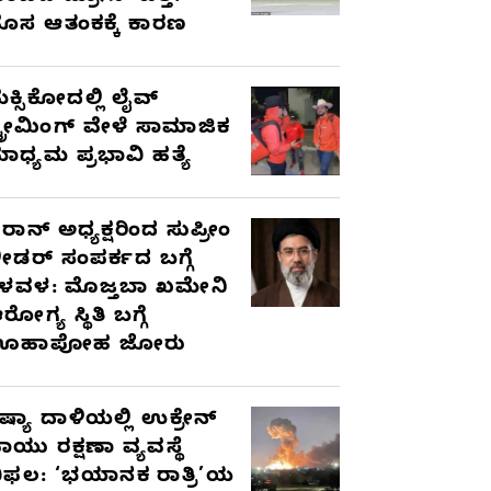
ೊಸ ಆತಂಕಕ್ಕೆ ಕಾರಣ
ೆಕ್ಸಿಕೋದಲ್ಲಿ ಲೈವ್
್ಟ್ರೀಮಿಂಗ್ ವೇಳೆ ಸಾಮಾಜಿಕ
ಾಧ್ಯಮ ಪ್ರಭಾವಿ ಹತ್ಯೆ
ರಾನ್ ಅಧ್ಯಕ್ಷರಿಂದ ಸುಪ್ರೀಂ
ೀಡರ್ ಸಂಪರ್ಕದ ಬಗ್ಗೆ
ಳವಳ: ಮೊಜ್ತಬಾ ಖಮೇನಿ
ರೋಗ್ಯ ಸ್ಥಿತಿ ಬಗ್ಗೆ
ಊಹಾಪೋಹ ಜೋರು
ಷ್ಯಾ ದಾಳಿಯಲ್ಲಿ ಉಕ್ರೇನ್
ಾಯು ರಕ್ಷಣಾ ವ್ಯವಸ್ಥೆ
ಿಫಲ: ‘ಭಯಾನಕ ರಾತ್ರಿ’ಯ