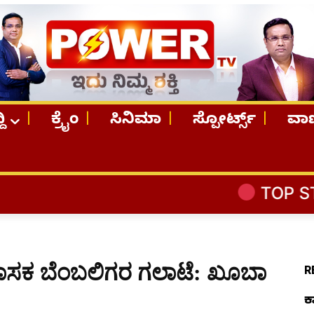
ದಿ
ಕ್ರೈಂ
ಸಿನಿಮಾ
ಸ್ಪೋರ್ಟ್ಸ್
ವಾಣ
TOP STORIES
ಕಾ
 ಶಾಸಕ ಬೆಂಬಲಿಗರ ಗಲಾಟೆ: ಖೂಬಾ
R
ಕ