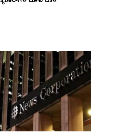
್ಯಾಂಕರ್‌ಗಳ ಮೇಲೆ ದಾಳಿ