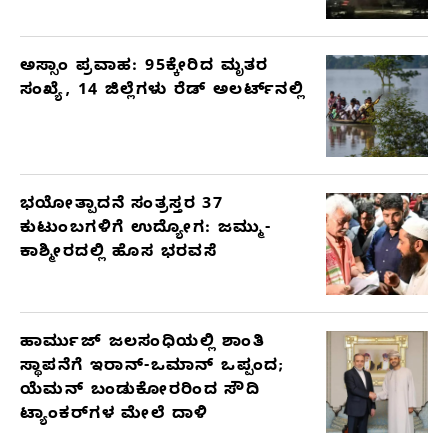
ಅಸ್ಸಾಂ ಪ್ರವಾಹ: 95ಕ್ಕೇರಿದ ಮೃತರ
ಸಂಖ್ಯೆ, 14 ಜಿಲ್ಲೆಗಳು ರೆಡ್ ಅಲರ್ಟ್‌ನಲ್ಲಿ
ಭಯೋತ್ಪಾದನೆ ಸಂತ್ರಸ್ತರ 37
ಕುಟುಂಬಗಳಿಗೆ ಉದ್ಯೋಗ: ಜಮ್ಮು-
ಕಾಶ್ಮೀರದಲ್ಲಿ ಹೊಸ ಭರವಸೆ
ಹಾರ್ಮುಜ್ ಜಲಸಂಧಿಯಲ್ಲಿ ಶಾಂತಿ
ಸ್ಥಾಪನೆಗೆ ಇರಾನ್-ಒಮಾನ್ ಒಪ್ಪಂದ;
ಯೆಮನ್ ಬಂಡುಕೋರರಿಂದ ಸೌದಿ
ಟ್ಯಾಂಕರ್‌ಗಳ ಮೇಲೆ ದಾಳಿ