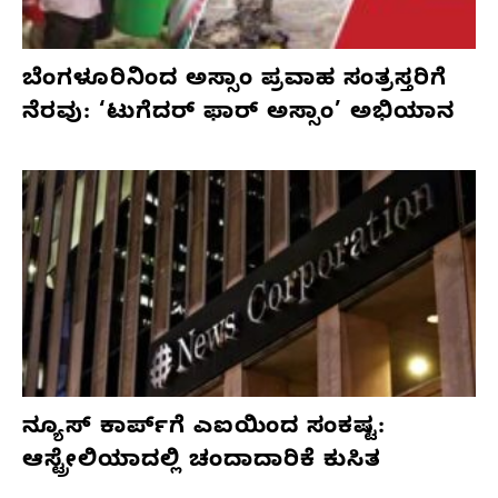
ಬೆಂಗಳೂರಿನಿಂದ ಅಸ್ಸಾಂ ಪ್ರವಾಹ ಸಂತ್ರಸ್ತರಿಗೆ
ನೆರವು: ‘ಟುಗೆದರ್ ಫಾರ್ ಅಸ್ಸಾಂ’ ಅಭಿಯಾನ
ನ್ಯೂಸ್ ಕಾರ್ಪ್‌ಗೆ ಎಐಯಿಂದ ಸಂಕಷ್ಟ:
ಆಸ್ಟ್ರೇಲಿಯಾದಲ್ಲಿ ಚಂದಾದಾರಿಕೆ ಕುಸಿತ