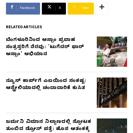
Facebook
X
Koo
RELATED ARTICLES
ಬೆಂಗಳೂರಿನಿಂದ ಅಸ್ಸಾಂ ಪ್ರವಾಹ
RELATED
ಸಂತ್ರಸ್ತರಿಗೆ ನೆರವು: ‘ಟುಗೆದರ್ ಫಾರ್
ARTICLES
ಅಸ್ಸಾಂ’ ಅಭಿಯಾನ
ನ್ಯೂಸ್ ಕಾರ್ಪ್‌ಗೆ ಎಐಯಿಂದ ಸಂಕಷ್ಟ:
ಆಸ್ಟ್ರೇಲಿಯಾದಲ್ಲಿ ಚಂದಾದಾರಿಕೆ ಕುಸಿತ
ಜರ್ಮನಿ ವಿಮಾನ ನಿಲ್ದಾಣದಲ್ಲಿ ಸ್ಫೋಟಕ
ತುಂಬಿದ ಡ್ರೋನ್ ಪತ್ತೆ: ಹೊಸ ಆತಂಕಕ್ಕೆ