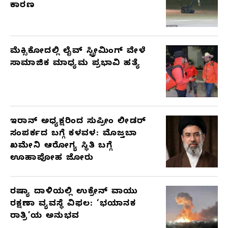
ಕಾರಣ
ಮೆಕ್ಸಿಕೋದಲ್ಲಿ ಲೈವ್ ಸ್ಟ್ರೀಮಿಂಗ್ ವೇಳೆ
ಸಾಮಾಜಿಕ ಮಾಧ್ಯಮ ಪ್ರಭಾವಿ ಹತ್ಯೆ
ಇರಾನ್ ಅಧ್ಯಕ್ಷರಿಂದ ಸುಪ್ರೀಂ ಲೀಡರ್
ಸಂಪರ್ಕದ ಬಗ್ಗೆ ಕಳವಳ: ಮೊಜ್ತಬಾ
ಖಮೇನಿ ಆರೋಗ್ಯ ಸ್ಥಿತಿ ಬಗ್ಗೆ
ಊಹಾಪೋಹ ಜೋರು
ರಷ್ಯಾ ದಾಳಿಯಲ್ಲಿ ಉಕ್ರೇನ್ ವಾಯು
ರಕ್ಷಣಾ ವ್ಯವಸ್ಥೆ ವಿಫಲ: ‘ಭಯಾನಕ
ರಾತ್ರಿ’ಯ ಅನುಭವ