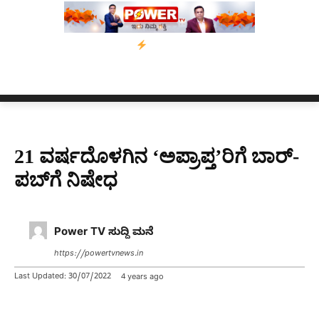
10 ದಿನಗಳ ಗಡುವು
ಬೀರೇನ್ ಸಿಂಗ್ ಅವರ ಆಡಿಯೋ ಕ್ಲಿಪ್ ಅನ್ನು ಬದಲಾಯಿ
21 ವರ್ಷದೊಳಗಿನ ‘ಅಪ್ರಾಪ್ತ’ರಿಗೆ ಬಾರ್-
ಪಬ್​ಗೆ ನಿಷೇಧ
Power TV ಸುದ್ದಿ ಮನೆ
https://powertvnews.in
Last Updated:
30/07/2022
4 years ago