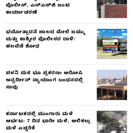
ಪೊಲೀಸ್, ಎನ್‌ಎಸ್‌ಜಿ ಜಂಟಿ
ಕಾರ್ಯಾಚರಣೆ
ಭಯೋತ್ಪಾದನೆ ಜಾಲದ ಮೇಲೆ ಜಮ್ಮು
ಮತ್ತು ಕಾಶ್ಮೀರ ಪೊಲೀಸರ ದಾಳಿ:
ಹಲವೆಡೆ ಶೋಧ
ಪಳನಿ ಮಠ ಭೂ ಪ್ರಕರಣಃ ಆರೋಪಿ
ಅನ್ವರ್ದೀನ್ ನ್ಯಾಯಾಂಗ ಬಂಧನದಲ್ಲಿ
ಸಾವು
ಕರ್ನಾಟಕದಲ್ಲಿ ಮುಂಗಾರು ಮಳೆ
ಆರ್ಭಟ: 7 ದಿನ ಭಾರೀ ಮಳೆ, ಆಲಿಕಲ್ಲು
ಮಳೆ ಎಚ್ಚರಿಕೆ