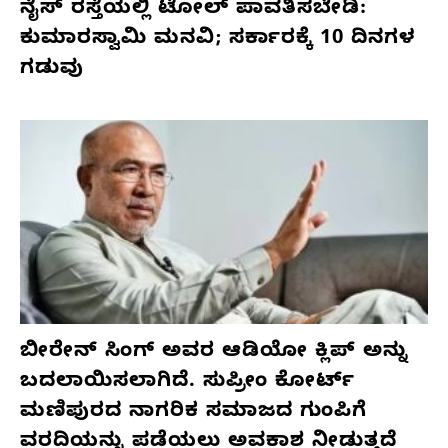
ನೈಸ್ ರಸ್ತೆಯಲ್ಲಿ ಟೋಲ್ ಪಾವತಿಸಬೇಡಿ:
ಕುಮಾರಸ್ವಾಮಿ ಮನವಿ; ಸರ್ಕಾರಕ್ಕೆ 10 ದಿನಗಳ
ಗಡುವು
ಬೀರೇನ್ ಸಿಂಗ್ ಅವರ ಆಡಿಯೋ ಕ್ಲಿಪ್ ಅನ್ನು
ಬದಲಾಯಿಸಲಾಗಿದೆ. ಸುಪ್ರೀಂ ಕೋರ್ಟ್
ಮಣಿಪುರದ ನಾಗರಿಕ ಸಮಾಜದ ಗುಂಪಿಗೆ
ವರದಿಯನ್ನು ಪಡೆಯಲು ಅವಕಾಶ ನೀಡುತ್ತದೆ