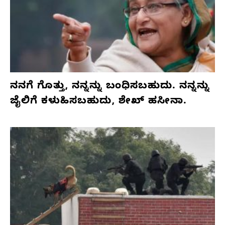
ನನಗೆ ಗೊತ್ತು, ನನ್ನನ್ನು ಬಂಧಿಸಬಹುದು. ನನ್ನನ್ನು
ಜೈಲಿಗೆ ಕಳುಹಿಸಬಹುದು, ಶೇಖ್ ಹಸೀನಾ.