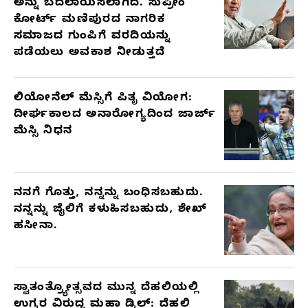
ಅನ್ನು ಬದಲಾಯಿಸಲಾಗಿದೆ. ಸುಪ್ರೀಂ
ಕೋರ್ಟ್ ಮಣಿಪುರದ ನಾಗರಿಕ
ಸಮಾಜದ ಗುಂಪಿಗೆ ವರದಿಯನ್ನು
ಪಡೆಯಲು ಅವಕಾಶ ನೀಡುತ್ತದೆ
ಲಿಯೋನೆಲ್ ಮೆಸ್ಸಿಗೆ ಪಿತೃ ವಿಯೋಗ:
ದೀರ್ಘಕಾಲದ ಅನಾರೋಗ್ಯದಿಂದ ಜಾರ್ಜ್
ಮೆಸ್ಸಿ ನಿಧನ
ನನಗೆ ಗೊತ್ತು, ನನ್ನನ್ನು ಬಂಧಿಸಬಹುದು.
ನನ್ನನ್ನು ಜೈಲಿಗೆ ಕಳುಹಿಸಬಹುದು, ಶೇಖ್
ಹಸೀನಾ.
ಸ್ವಾತಂತ್ರ್ಯೋತ್ಸವದ ಮುನ್ನ ದೆಹಲಿಯಲ್ಲಿ
ಉಗ್ರರ ವಿರುದ್ಧ ಮಹಾ ಡ್ರಿಲ್: ದೆಹಲಿ