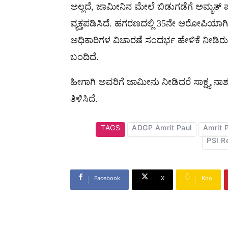
ಅಲ್ಲದೆ, ಜಾಮೀನಿನ‌ ಮೇಲೆ ಬಿಡುಗಡೆಗೆ ಅಮೃತ್ ಪ
ವ್ಯಕ್ತಪಡಿಸಿದೆ. ಹಗರಣದಲ್ಲಿ 35ನೇ ಆರೋಪಿಯಾಗ
ಅಧಿಕಾರಿಗಳ ವಿಚಾರಣೆ ಸಂದರ್ಭ ಹೇಳಿಕೆ ನೀಡಿರುವು
ಬಂದಿದೆ.
ಹೀಗಾಗಿ ಅವರಿಗೆ ಜಾಮೀನು ನೀಡಿದರೆ ಸಾಕ್ಷ್ಯ ನಾಶ
ತಿಳಿಸಿದೆ.
TAGS
ADGP Amrit Paul
Amrit 
PSI R
Facebook
X
Koo