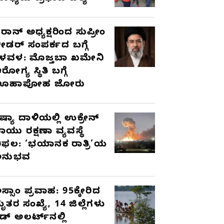
ರಾನ್ ಅಧ್ಯಕ್ಷರಿಂದ ಸುಪ್ರೀಂ
ೀಡರ್ ಸಂಪರ್ಕದ ಬಗ್ಗೆ
ಳವಳ: ಮೊಜ್ತಬಾ ಖಮೇನಿ
ರೋಗ್ಯ ಸ್ಥಿತಿ ಬಗ್ಗೆ
ಊಹಾಪೋಹ ಜೋರು
ಷ್ಯಾ ದಾಳಿಯಲ್ಲಿ ಉಕ್ರೇನ್
ಾಯು ರಕ್ಷಣಾ ವ್ಯವಸ್ಥೆ
ಿಫಲ: ‘ಭಯಾನಕ ರಾತ್ರಿ’ಯ
ಅನುಭವ
ಸ್ಸಾಂ ಪ್ರವಾಹ: 95ಕ್ಕೇರಿದ
ೃತರ ಸಂಖ್ಯೆ, 14 ಜಿಲ್ಲೆಗಳು
ೆಡ್ ಅಲರ್ಟ್‌ನಲ್ಲಿ