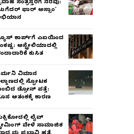
್ರವಾಹ ಸಂತ್ರಸ್ತರಿಗೆ ನೆರವು:
ಟುಗೆದರ್ ಫಾರ್ ಅಸ್ಸಾಂ’
ಅಭಿಯಾನ
್ಯೂಸ್ ಕಾರ್ಪ್‌ಗೆ ಎಐಯಿಂದ
ಂಕಷ್ಟ: ಆಸ್ಟ್ರೇಲಿಯಾದಲ್ಲಿ
ಂದಾದಾರಿಕೆ ಕುಸಿತ
ರ್ಮನಿ ವಿಮಾನ
ಿಲ್ದಾಣದಲ್ಲಿ ಸ್ಫೋಟಕ
ುಂಬಿದ ಡ್ರೋನ್ ಪತ್ತೆ:
ೊಸ ಆತಂಕಕ್ಕೆ ಕಾರಣ
ೆಕ್ಸಿಕೋದಲ್ಲಿ ಲೈವ್
್ಟ್ರೀಮಿಂಗ್ ವೇಳೆ ಸಾಮಾಜಿಕ
ಾಧ್ಯಮ ಪ್ರಭಾವಿ ಹತ್ಯೆ