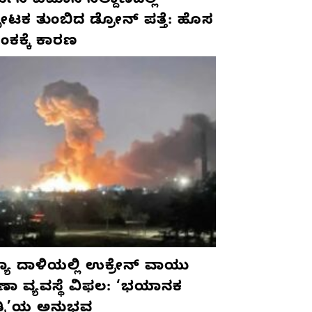
ಮನಿ ವಿಮಾನ ನಿಲ್ದಾಣದಲ್ಲಿ
ಫೋಟಕ ತುಂಬಿದ ಡ್ರೋನ್ ಪತ್ತೆ: ಹೊಸ
ಂಕಕ್ಕೆ ಕಾರಣ
ಯಾ ದಾಳಿಯಲ್ಲಿ ಉಕ್ರೇನ್ ವಾಯು
ಷಣಾ ವ್ಯವಸ್ಥೆ ವಿಫಲ: ‘ಭಯಾನಕ
ತ್ರಿ’ಯ ಅನುಭವ