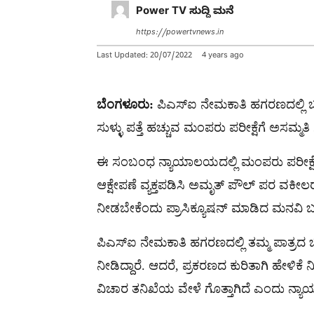
Power TV ಸುದ್ದಿ ಮನೆ
https://powertvnews.in
Last Updated:
20/07/2022
4 years ago
ಬೆಂಗಳೂರು:
ಪಿಎಸ್ಐ ನೇಮಕಾತಿ ಹಗರಣದಲ್ಲಿ ಬ
ಸುಳ್ಳು ಪತ್ತೆ ಹಚ್ಚುವ ಮಂಪರು ಪರೀಕ್ಷೆಗೆ ಅಸಮ್ಮತಿ 
ಈ ಸಂಬಂಧ ನ್ಯಾಯಾಲಯದಲ್ಲಿ ಮಂಪರು ಪರೀಕ್ಷೆಗೆ
ಆಕ್ಷೇಪಣೆ ವ್ಯಕ್ತಪಡಿಸಿ ಅಮೃತ್ ಪೌಲ್ ಪರ ವಕೀಲರು
ನೀಡಬೇಕೆಂದು ಪ್ರಾಸಿಕ್ಯೂಷನ್ ಮಾಡಿದ ಮನವಿ ಬಗ್ಗ
ಪಿಎಸ್‌ಐ ನೇಮಕಾತಿ ಹಗರಣದಲ್ಲಿ ತಮ್ಮ ಪಾತ್ರದ ಬಗ
ನೀಡಿದ್ದಾರೆ. ಆದರೆ, ಪ್ರಕರಣದ ಕುರಿತಾಗಿ ಹೇಳಿಕೆ ನ
ವಿಚಾರ ತನಿಖೆಯ ವೇಳೆ ಗೊತ್ತಾಗಿದೆ ಎಂದು ನ್ಯಾಯಾಲ