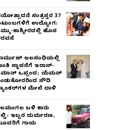
ಯೋತ್ಪಾದನೆ ಸಂತ್ರಸ್ತರ 37
ುಟುಂಬಗಳಿಗೆ ಉದ್ಯೋಗ:
ಮ್ಮು-ಕಾಶ್ಮೀರದಲ್ಲಿ ಹೊಸ
ರವಸೆ
ಾರ್ಮುಜ್ ಜಲಸಂಧಿಯಲ್ಲಿ
ಾಂತಿ ಸ್ಥಾಪನೆಗೆ ಇರಾನ್-
ಮಾನ್ ಒಪ್ಪಂದ; ಯೆಮನ್
ಂಡುಕೋರರಿಂದ ಸೌದಿ
್ಯಾಂಕರ್‌ಗಳ ಮೇಲೆ ದಾಳಿ
ೆಲಮಂಗಲ ಬಳಿ ಕಾರು
ಲ್ಟಿ: ಇಬ್ಬರ ದುರ್ಮರಣ,
ೂವರಿಗೆ ಗಾಯ