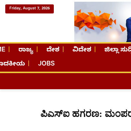
Friday, August 7, 2026
ME
ರಾಜ್ಯ
ದೇಶ
ವಿದೇಶ
ಜಿಲ್ಲಾ ಸುದ್
ಪಾದಕೀಯ
JOBS
ಪಿಎಸ್ಐ ಹಗರಣ: ಮಂಪರು 