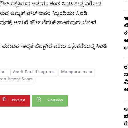
ೌಲ್​ ಸಲ್ಲಿಸಿರುವ ಅರ್ಜಿಗೂ ಕೂಡ ಸಿಐಡಿ ತೀವ್ರ ವಿರೋಧ
ಿರುವ ಅಮೃತ್‌ ಪೌಲ್‌ ಅವರ ಸಿಬ್ಬಂದಿಯು ಸಿಐಡಿ
ಇ
ದಕ್ಕೆ ಅವರಿಗೆ ಪೌಲ್‌ ಬೆದರಿಕೆ ಹಾಕಿರುವುದು ಬೆಳಕಿಗೆ
ಲ
ಕ
ಆ
 ಮಾಡುವ ಸಾಧ್ಯತೆ ಹೆಚ್ಚಾಗಿದೆ ಎಂದು ಆಕ್ಷೇಪಣೆಯಲ್ಲಿ ಸಿಐಡಿ
ರ
Paul
Amrit Paul disagrees
Mamparu exam
ವ
ecruitment Scam
ವ
Pinterest
WhatsApp
ಅ
ಮ
ರ