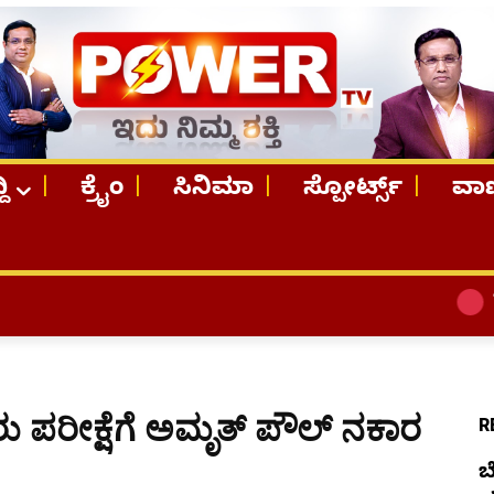
ದಿ
ಕ್ರೈಂ
ಸಿನಿಮಾ
ಸ್ಪೋರ್ಟ್ಸ್
ವಾಣ
TOP STORIE
ಪರೀಕ್ಷೆಗೆ ಅಮೃತ್ ಪೌಲ್ ನಕಾರ
R
ಬ