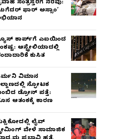
್ರವಾಹ ಸಂತ್ರಸ್ತರಿಗೆ ನೆರವು:
ಟುಗೆದರ್ ಫಾರ್ ಅಸ್ಸಾಂ’
ಅಭಿಯಾನ
್ಯೂಸ್ ಕಾರ್ಪ್‌ಗೆ ಎಐಯಿಂದ
ಂಕಷ್ಟ: ಆಸ್ಟ್ರೇಲಿಯಾದಲ್ಲಿ
ಂದಾದಾರಿಕೆ ಕುಸಿತ
ರ್ಮನಿ ವಿಮಾನ
ಿಲ್ದಾಣದಲ್ಲಿ ಸ್ಫೋಟಕ
ುಂಬಿದ ಡ್ರೋನ್ ಪತ್ತೆ:
ೊಸ ಆತಂಕಕ್ಕೆ ಕಾರಣ
ೆಕ್ಸಿಕೋದಲ್ಲಿ ಲೈವ್
್ಟ್ರೀಮಿಂಗ್ ವೇಳೆ ಸಾಮಾಜಿಕ
ಾಧ್ಯಮ ಪ್ರಭಾವಿ ಹತ್ಯೆ