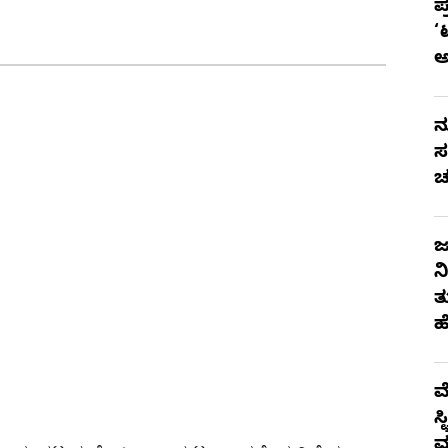
ಪ
‘
ನ
ಸ
ಚ
ಜ
ನ
ತ
ಹ
ಮ
ಸ
ಮ