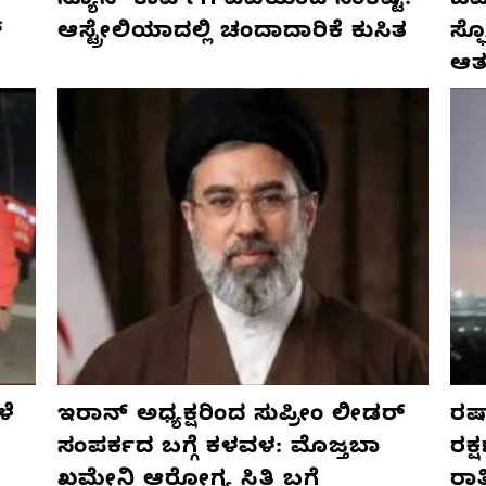
ನ್ಯೂಸ್ ಕಾರ್ಪ್‌ಗೆ ಎಐಯಿಂದ ಸಂಕಷ್ಟ:
ಜರ್
್
ಆಸ್ಟ್ರೇಲಿಯಾದಲ್ಲಿ ಚಂದಾದಾರಿಕೆ ಕುಸಿತ
ಸ್
ಆತ
ಳೆ
ಇರಾನ್ ಅಧ್ಯಕ್ಷರಿಂದ ಸುಪ್ರೀಂ ಲೀಡರ್
ರಷ್
ಸಂಪರ್ಕದ ಬಗ್ಗೆ ಕಳವಳ: ಮೊಜ್ತಬಾ
ರಕ್
ಖಮೇನಿ ಆರೋಗ್ಯ ಸ್ಥಿತಿ ಬಗ್ಗೆ
ರಾ