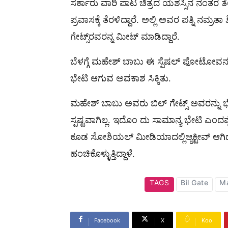
ಸರ್ಕಾರು ವಾರಿ ಪಾಟ ಚಿತ್ರದ ಯಶಸ್ಸಿನ ನಂತರ
ಪ್ರವಾಸಕ್ಕೆ ತೆರಳಿದ್ದಾರೆ. ಅಲ್ಲಿ ಅವರ ಪತ್ನಿ ನಮ್ರತ
ಗೇಟ್ಸ್​ರವರನ್ನ ಮೀಟ್​ ಮಾಡಿದ್ದಾರೆ.
ಬೆಳಗ್ಗೆ ಮಹೇಶ್ ಬಾಬು ಈ ಸ್ಪೆಷಲ್ ಫೋಟೋವನ್ನು 
ಭೇಟಿ ಆಗುವ ಅವಕಾಶ ಸಿಕ್ಕಿತು.
ಮಹೇಶ್ ಬಾಬು ಅವರು ಬಿಲ್ ಗೇಟ್ಸ್ ಅವರನ್ನು 
ಸ್ಪಷ್ಟವಾಗಿಲ್ಲ. ಇದೊಂ ದು ಸಾಮಾನ್ಯ ಭೇಟಿ ಎಂದಷ್ಟ
ಕೂಡ ಸೋಶಿಯಲ್ ಮೀಡಿಯಾದಲ್ಲಿಆ್ಯಕ್ಟೀವ್ ಆಗಿದ
ಹಂಚಿಕೊಳ್ಳುತ್ತಿದ್ದಾಳೆ.
TAGS
Bil Gate
M
Facebook
X
Koo