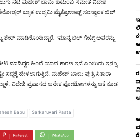
 ತೆಲುಗು ನಟ ಮಹೇಶ್​ ಬಾಬು ಕುಟುಂಬ ಸಮೇತ ವಿದೇಶ
ಾ ಶಿರೋಡ್ಕರ್​ ಖ್ಯಾತ ಉದ್ಯಮಿ ಮೈಕ್ರೋಸಾಫ್ಟ್​ ಸಂಸ್ಥಾಪಕ ಬಿಲ್​
ಇ
ಲ
ಕ
ಶೇರ್ ಮಾಡಿಕೊಂಡಿದ್ದಾರೆ. ‘ಮಾನ್ಯ ಬಿಲ್ ಗೇಟ್ಸ್ ಅವರನ್ನು
ಆ
ಭೇಟಿ ಮಾಡಿದ್ದರ ಹಿಂದೆ ಯಾವ ಕಾರಣ ಇದೆ ಎಂಬುದು ಇನ್ನೂ
ೇ ಸದ್ಯಕ್ಕೆ ಹೇಳಲಾಗುತ್ತಿದೆ. ಮಹೇಶ್ ಬಾಬು ಪುತ್ರಿ ಸಿತಾರಾ
ರ
ವ
್ದಾಳೆ. ವಿದೇಶಿ ಪ್ರವಾಸದ ಅನೇಕ ಫೋಟೋಗಳನ್ನು ಆಕೆ ಕೂಡ
ವ
ahesh Babu
Sarkaruvari Paata
ಅ
ಮ
ರ
Pinterest
WhatsApp