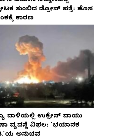
ಮನಿ ವಿಮಾನ ನಿಲ್ದಾಣದಲ್ಲಿ
ಫೋಟಕ ತುಂಬಿದ ಡ್ರೋನ್ ಪತ್ತೆ: ಹೊಸ
ಂಕಕ್ಕೆ ಕಾರಣ
ಯಾ ದಾಳಿಯಲ್ಲಿ ಉಕ್ರೇನ್ ವಾಯು
ಷಣಾ ವ್ಯವಸ್ಥೆ ವಿಫಲ: ‘ಭಯಾನಕ
ತ್ರಿ’ಯ ಅನುಭವ