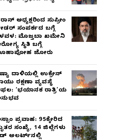
ರಾನ್ ಅಧ್ಯಕ್ಷರಿಂದ ಸುಪ್ರೀಂ
ೀಡರ್ ಸಂಪರ್ಕದ ಬಗ್ಗೆ
ಳವಳ: ಮೊಜ್ತಬಾ ಖಮೇನಿ
ರೋಗ್ಯ ಸ್ಥಿತಿ ಬಗ್ಗೆ
ಊಹಾಪೋಹ ಜೋರು
ಷ್ಯಾ ದಾಳಿಯಲ್ಲಿ ಉಕ್ರೇನ್
ಾಯು ರಕ್ಷಣಾ ವ್ಯವಸ್ಥೆ
ಿಫಲ: ‘ಭಯಾನಕ ರಾತ್ರಿ’ಯ
ಅನುಭವ
ಸ್ಸಾಂ ಪ್ರವಾಹ: 95ಕ್ಕೇರಿದ
ೃತರ ಸಂಖ್ಯೆ, 14 ಜಿಲ್ಲೆಗಳು
ೆಡ್ ಅಲರ್ಟ್‌ನಲ್ಲಿ