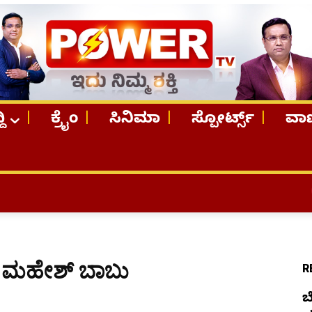
ದಿ
ಕ್ರೈಂ
ಸಿನಿಮಾ
ಸ್ಪೋರ್ಟ್ಸ್
ವಾಣ
TOP STOR
ಿದ ಮಹೇಶ್ ಬಾಬು
R
ಬ