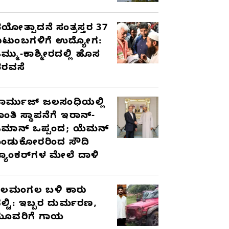
ಯೋತ್ಪಾದನೆ ಸಂತ್ರಸ್ತರ 37
ುಟುಂಬಗಳಿಗೆ ಉದ್ಯೋಗ:
ಮ್ಮು-ಕಾಶ್ಮೀರದಲ್ಲಿ ಹೊಸ
ರವಸೆ
ಾರ್ಮುಜ್ ಜಲಸಂಧಿಯಲ್ಲಿ
ಾಂತಿ ಸ್ಥಾಪನೆಗೆ ಇರಾನ್-
ಮಾನ್ ಒಪ್ಪಂದ; ಯೆಮನ್
ಂಡುಕೋರರಿಂದ ಸೌದಿ
್ಯಾಂಕರ್‌ಗಳ ಮೇಲೆ ದಾಳಿ
ೆಲಮಂಗಲ ಬಳಿ ಕಾರು
ಲ್ಟಿ: ಇಬ್ಬರ ದುರ್ಮರಣ,
ೂವರಿಗೆ ಗಾಯ