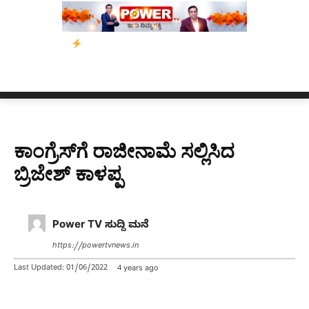
ನ
ನ್ಯೂಸ್ ಕಾರ್ಪ್‌ಗೆ ಎಐಯಿಂದ ಸಂಕಷ್ಟ: ಆಸ್ಟ್ರೇಲಿಯಾದಲ್ಲಿ ಚಂದಾದಾರಿಕೆ ಕು
ಕಾಂಗ್ರೆಸ್​ಗೆ ರಾಜೀನಾಮೆ ಸಲ್ಲಿಸಿದ
ಬ್ರಿಜೇಶ್ ಕಾಳಪ್ಪ
Power TV ಸುದ್ದಿ ಮನೆ
https://powertvnews.in
Last Updated:
01/06/2022
4 years ago