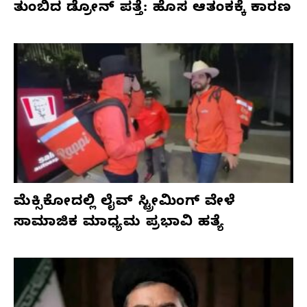
ತುಂಬಿದ ಡ್ರೋನ್ ಪತ್ತೆ: ಹೊಸ ಆತಂಕಕ್ಕೆ ಕಾರಣ
ಮೆಕ್ಸಿಕೋದಲ್ಲಿ ಲೈವ್ ಸ್ಟ್ರೀಮಿಂಗ್ ವೇಳೆ
ಸಾಮಾಜಿಕ ಮಾಧ್ಯಮ ಪ್ರಭಾವಿ ಹತ್ಯೆ