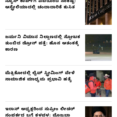
ನ್ಯೂಸ್ ಕಾರ್ಪ್‌ಗೆ ಎಐಯಿಂದ ಸಂಕಷ್ಟ:
ಆಸ್ಟ್ರೇಲಿಯಾದಲ್ಲಿ ಚಂದಾದಾರಿಕೆ ಕುಸಿತ
ಜರ್ಮನಿ ವಿಮಾನ ನಿಲ್ದಾಣದಲ್ಲಿ ಸ್ಫೋಟಕ
ತುಂಬಿದ ಡ್ರೋನ್ ಪತ್ತೆ: ಹೊಸ ಆತಂಕಕ್ಕೆ
ಕಾರಣ
ಮೆಕ್ಸಿಕೋದಲ್ಲಿ ಲೈವ್ ಸ್ಟ್ರೀಮಿಂಗ್ ವೇಳೆ
ಸಾಮಾಜಿಕ ಮಾಧ್ಯಮ ಪ್ರಭಾವಿ ಹತ್ಯೆ
ಇರಾನ್ ಅಧ್ಯಕ್ಷರಿಂದ ಸುಪ್ರೀಂ ಲೀಡರ್
ಸಂಪರ್ಕದ ಬಗ್ಗೆ ಕಳವಳ: ಮೊಜ್ತಬಾ