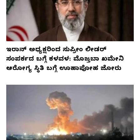
ಇರಾನ್ ಅಧ್ಯಕ್ಷರಿಂದ ಸುಪ್ರೀಂ ಲೀಡರ್
ಸಂಪರ್ಕದ ಬಗ್ಗೆ ಕಳವಳ: ಮೊಜ್ತಬಾ ಖಮೇನಿ
ಆರೋಗ್ಯ ಸ್ಥಿತಿ ಬಗ್ಗೆ ಊಹಾಪೋಹ ಜೋರು