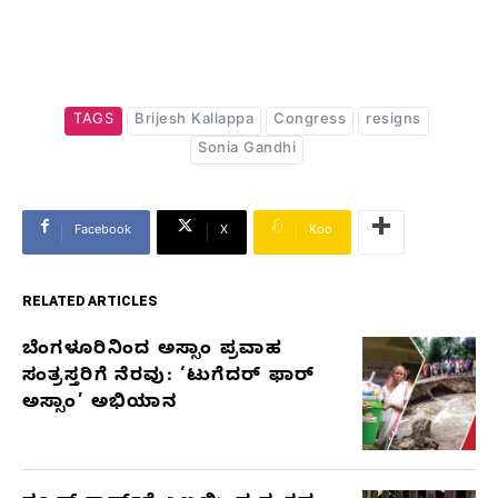
TAGS
Brijesh Kallappa
Congress
resigns
Sonia Gandhi
Facebook
X
Koo
RELATED ARTICLES
ಬೆಂಗಳೂರಿನಿಂದ ಅಸ್ಸಾಂ ಪ್ರವಾಹ
RELATED
ಸಂತ್ರಸ್ತರಿಗೆ ನೆರವು: ‘ಟುಗೆದರ್ ಫಾರ್
ARTICLES
ಅಸ್ಸಾಂ’ ಅಭಿಯಾನ