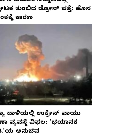
ಮನಿ ವಿಮಾನ ನಿಲ್ದಾಣದಲ್ಲಿ
ಫೋಟಕ ತುಂಬಿದ ಡ್ರೋನ್ ಪತ್ತೆ: ಹೊಸ
ಂಕಕ್ಕೆ ಕಾರಣ
ಯಾ ದಾಳಿಯಲ್ಲಿ ಉಕ್ರೇನ್ ವಾಯು
ಷಣಾ ವ್ಯವಸ್ಥೆ ವಿಫಲ: ‘ಭಯಾನಕ
ತ್ರಿ’ಯ ಅನುಭವ