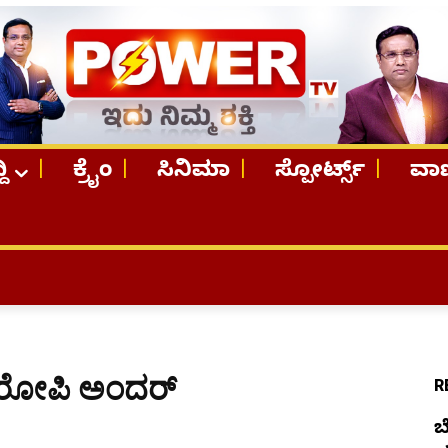
ದಿ
ಕ್ರೈಂ
ಸಿನಿಮಾ
ಸ್ಪೋರ್ಟ್ಸ್
ವಾಣ
TOP STO
ಆರೋಪಿ ಅಂದರ್​
R
ಬ