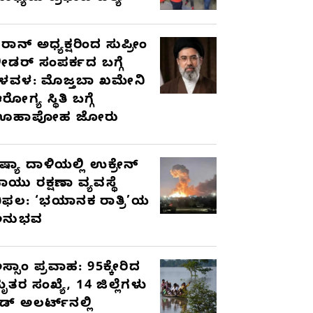
ರಾನ್ ಅಧ್ಯಕ್ಷರಿಂದ ಸುಪ್ರೀಂ
ೀಡರ್ ಸಂಪರ್ಕದ ಬಗ್ಗೆ
ಳವಳ: ಮೊಜ್ತಬಾ ಖಮೇನಿ
ರೋಗ್ಯ ಸ್ಥಿತಿ ಬಗ್ಗೆ
ಊಹಾಪೋಹ ಜೋರು
ಷ್ಯಾ ದಾಳಿಯಲ್ಲಿ ಉಕ್ರೇನ್
ಾಯು ರಕ್ಷಣಾ ವ್ಯವಸ್ಥೆ
ಿಫಲ: ‘ಭಯಾನಕ ರಾತ್ರಿ’ಯ
ಅನುಭವ
ಸ್ಸಾಂ ಪ್ರವಾಹ: 95ಕ್ಕೇರಿದ
ೃತರ ಸಂಖ್ಯೆ, 14 ಜಿಲ್ಲೆಗಳು
ೆಡ್ ಅಲರ್ಟ್‌ನಲ್ಲಿ