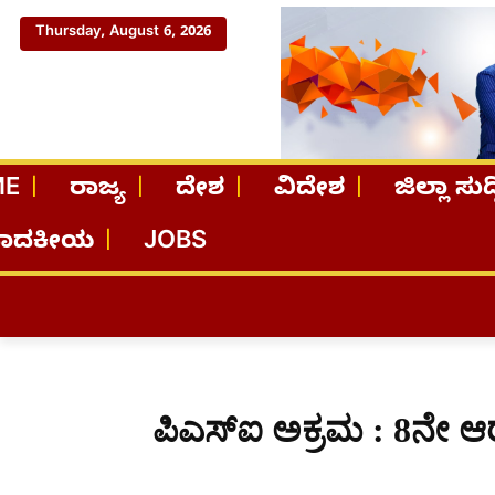
Thursday, August 6, 2026
ME
ರಾಜ್ಯ
ದೇಶ
ವಿದೇಶ
ಜಿಲ್ಲಾ ಸುದ್
ಪಾದಕೀಯ
JOBS
ಪಿಎಸ್ಐ ಅಕ್ರಮ : 8ನೇ 