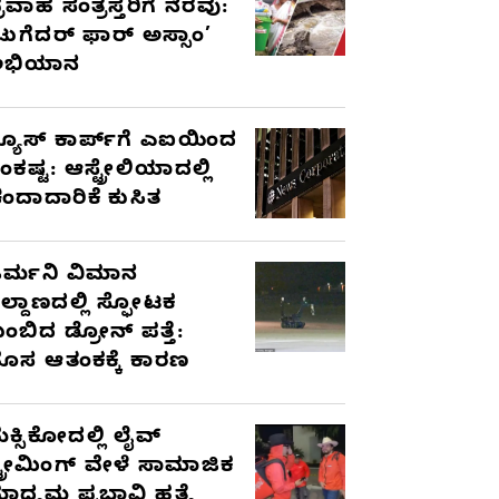
್ರವಾಹ ಸಂತ್ರಸ್ತರಿಗೆ ನೆರವು:
ಟುಗೆದರ್ ಫಾರ್ ಅಸ್ಸಾಂ’
ಅಭಿಯಾನ
್ಯೂಸ್ ಕಾರ್ಪ್‌ಗೆ ಎಐಯಿಂದ
ಂಕಷ್ಟ: ಆಸ್ಟ್ರೇಲಿಯಾದಲ್ಲಿ
ಂದಾದಾರಿಕೆ ಕುಸಿತ
ರ್ಮನಿ ವಿಮಾನ
ಿಲ್ದಾಣದಲ್ಲಿ ಸ್ಫೋಟಕ
ುಂಬಿದ ಡ್ರೋನ್ ಪತ್ತೆ:
ೊಸ ಆತಂಕಕ್ಕೆ ಕಾರಣ
ೆಕ್ಸಿಕೋದಲ್ಲಿ ಲೈವ್
್ಟ್ರೀಮಿಂಗ್ ವೇಳೆ ಸಾಮಾಜಿಕ
ಾಧ್ಯಮ ಪ್ರಭಾವಿ ಹತ್ಯೆ