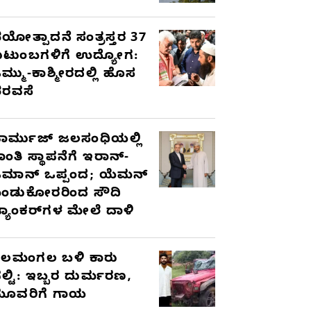
ಯೋತ್ಪಾದನೆ ಸಂತ್ರಸ್ತರ 37
ುಟುಂಬಗಳಿಗೆ ಉದ್ಯೋಗ:
ಮ್ಮು-ಕಾಶ್ಮೀರದಲ್ಲಿ ಹೊಸ
ರವಸೆ
ಾರ್ಮುಜ್ ಜಲಸಂಧಿಯಲ್ಲಿ
ಾಂತಿ ಸ್ಥಾಪನೆಗೆ ಇರಾನ್-
ಮಾನ್ ಒಪ್ಪಂದ; ಯೆಮನ್
ಂಡುಕೋರರಿಂದ ಸೌದಿ
್ಯಾಂಕರ್‌ಗಳ ಮೇಲೆ ದಾಳಿ
ೆಲಮಂಗಲ ಬಳಿ ಕಾರು
ಲ್ಟಿ: ಇಬ್ಬರ ದುರ್ಮರಣ,
ೂವರಿಗೆ ಗಾಯ