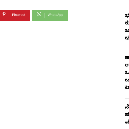
ಭ
Pinterest
WhatsApp
ಕ
ಜ
ಭ
ಹ
ಶ
ಒ
ಬ
ಟ
ನ
ಪ
ಮ