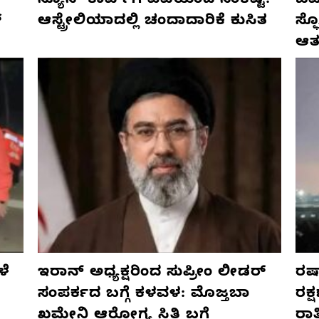
ನ್ಯೂಸ್ ಕಾರ್ಪ್‌ಗೆ ಎಐಯಿಂದ ಸಂಕಷ್ಟ:
ಜರ್
್
ಆಸ್ಟ್ರೇಲಿಯಾದಲ್ಲಿ ಚಂದಾದಾರಿಕೆ ಕುಸಿತ
ಸ್
ಆತ
ಳೆ
ಇರಾನ್ ಅಧ್ಯಕ್ಷರಿಂದ ಸುಪ್ರೀಂ ಲೀಡರ್
ರಷ್
ಸಂಪರ್ಕದ ಬಗ್ಗೆ ಕಳವಳ: ಮೊಜ್ತಬಾ
ರಕ್
ಖಮೇನಿ ಆರೋಗ್ಯ ಸ್ಥಿತಿ ಬಗ್ಗೆ
ರಾ