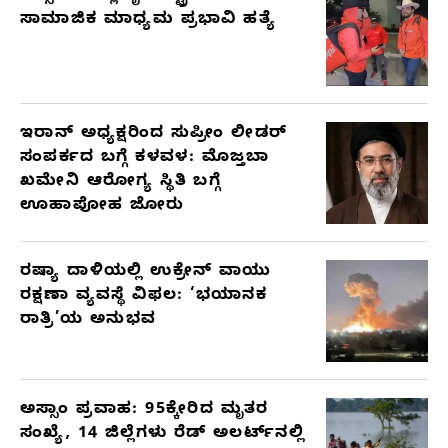
ಸಾಮಾಜಿಕ ಮಾಧ್ಯಮ ಪ್ರಭಾವಿ ಹತ್ಯೆ
ಇರಾನ್ ಅಧ್ಯಕ್ಷರಿಂದ ಸುಪ್ರೀಂ ಲೀಡರ್
ಸಂಪರ್ಕದ ಬಗ್ಗೆ ಕಳವಳ: ಮೊಜ್ತಬಾ
ಖಮೇನಿ ಆರೋಗ್ಯ ಸ್ಥಿತಿ ಬಗ್ಗೆ
ಊಹಾಪೋಹ ಜೋರು
ರಷ್ಯಾ ದಾಳಿಯಲ್ಲಿ ಉಕ್ರೇನ್ ವಾಯು
ರಕ್ಷಣಾ ವ್ಯವಸ್ಥೆ ವಿಫಲ: ‘ಭಯಾನಕ
ರಾತ್ರಿ’ಯ ಅನುಭವ
ಅಸ್ಸಾಂ ಪ್ರವಾಹ: 95ಕ್ಕೇರಿದ ಮೃತರ
ಸಂಖ್ಯೆ, 14 ಜಿಲ್ಲೆಗಳು ರೆಡ್ ಅಲರ್ಟ್‌ನಲ್ಲಿ