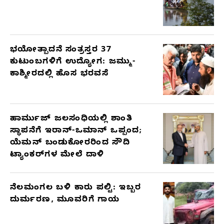
ಭಯೋತ್ಪಾದನೆ ಸಂತ್ರಸ್ತರ 37
ಕುಟುಂಬಗಳಿಗೆ ಉದ್ಯೋಗ: ಜಮ್ಮು-
ಕಾಶ್ಮೀರದಲ್ಲಿ ಹೊಸ ಭರವಸೆ
ಹಾರ್ಮುಜ್ ಜಲಸಂಧಿಯಲ್ಲಿ ಶಾಂತಿ
ಸ್ಥಾಪನೆಗೆ ಇರಾನ್-ಒಮಾನ್ ಒಪ್ಪಂದ;
ಯೆಮನ್ ಬಂಡುಕೋರರಿಂದ ಸೌದಿ
ಟ್ಯಾಂಕರ್‌ಗಳ ಮೇಲೆ ದಾಳಿ
ನೆಲಮಂಗಲ ಬಳಿ ಕಾರು ಪಲ್ಟಿ: ಇಬ್ಬರ
ದುರ್ಮರಣ, ಮೂವರಿಗೆ ಗಾಯ