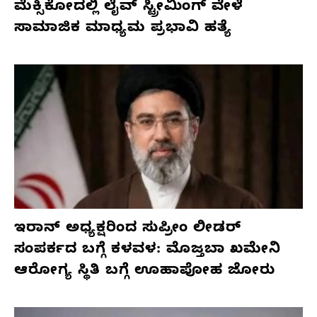
ಮೆಕ್ಸಿಕೋದಲ್ಲಿ ಲೈವ್ ಸ್ಟ್ರೀಮಿಂಗ್ ವೇಳೆ
ಸಾಮಾಜಿಕ ಮಾಧ್ಯಮ ಪ್ರಭಾವಿ ಹತ್ಯೆ
ಇರಾನ್ ಅಧ್ಯಕ್ಷರಿಂದ ಸುಪ್ರೀಂ ಲೀಡರ್
ಸಂಪರ್ಕದ ಬಗ್ಗೆ ಕಳವಳ: ಮೊಜ್ತಬಾ ಖಮೇನಿ
ಆರೋಗ್ಯ ಸ್ಥಿತಿ ಬಗ್ಗೆ ಊಹಾಪೋಹ ಜೋರು