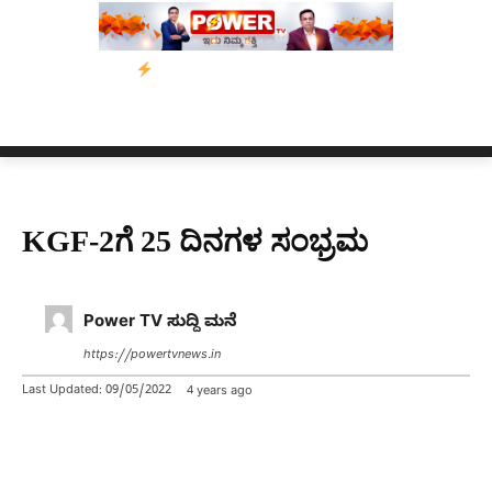
ಿಯಾನ
ನ್ಯೂಸ್ ಕಾರ್ಪ್‌ಗೆ ಎಐಯಿಂದ ಸಂಕಷ್ಟ: ಆಸ್ಟ್ರೇಲಿಯಾದಲ್ಲಿ ಚಂದಾದಾರಿಕೆ
KGF-2ಗೆ 25 ದಿನಗಳ ಸಂಭ್ರಮ
Power TV ಸುದ್ದಿ ಮನೆ
https://powertvnews.in
Last Updated:
09/05/2022
4 years ago