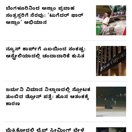
ಬೆಂಗಳೂರಿನಿಂದ ಅಸ್ಸಾಂ ಪ್ರವಾಹ
RELATED
ಸಂತ್ರಸ್ತರಿಗೆ ನೆರವು: ‘ಟುಗೆದರ್ ಫಾರ್
ARTICLES
ಅಸ್ಸಾಂ’ ಅಭಿಯಾನ
ನ್ಯೂಸ್ ಕಾರ್ಪ್‌ಗೆ ಎಐಯಿಂದ ಸಂಕಷ್ಟ:
ಆಸ್ಟ್ರೇಲಿಯಾದಲ್ಲಿ ಚಂದಾದಾರಿಕೆ ಕುಸಿತ
ಜರ್ಮನಿ ವಿಮಾನ ನಿಲ್ದಾಣದಲ್ಲಿ ಸ್ಫೋಟಕ
ತುಂಬಿದ ಡ್ರೋನ್ ಪತ್ತೆ: ಹೊಸ ಆತಂಕಕ್ಕೆ
ಕಾರಣ
ಮೆಕ್ಸಿಕೋದಲ್ಲಿ ಲೈವ್ ಸ್ಟ್ರೀಮಿಂಗ್ ವೇಳೆ