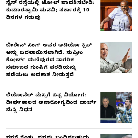
ನೈಸ್ ರಸ್ತೆಯಲ್ಲಿ ಟೋಲ್ ಪಾವತಿಸಬೇಡಿ:
ಕುಮಾರಸ್ವಾಮಿ ಮನವಿ; ಸರ್ಕಾರಕ್ಕೆ 10
ದಿನಗಳ ಗಡುವು
ಬೀರೇನ್ ಸಿಂಗ್ ಅವರ ಆಡಿಯೋ ಕ್ಲಿಪ್
ಅನ್ನು ಬದಲಾಯಿಸಲಾಗಿದೆ. ಸುಪ್ರೀಂ
ಕೋರ್ಟ್ ಮಣಿಪುರದ ನಾಗರಿಕ
ಸಮಾಜದ ಗುಂಪಿಗೆ ವರದಿಯನ್ನು
ಪಡೆಯಲು ಅವಕಾಶ ನೀಡುತ್ತದೆ
ಲಿಯೋನೆಲ್ ಮೆಸ್ಸಿಗೆ ಪಿತೃ ವಿಯೋಗ:
ದೀರ್ಘಕಾಲದ ಅನಾರೋಗ್ಯದಿಂದ ಜಾರ್ಜ್
ಮೆಸ್ಸಿ ನಿಧನ