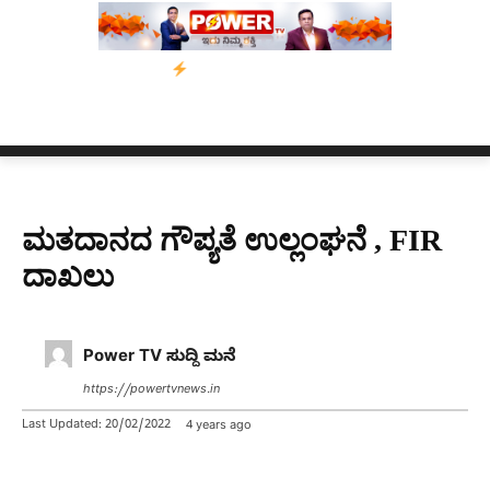
ನಗಳ ಗಡುವು
ಬೀರೇನ್ ಸಿಂಗ್ ಅವರ ಆಡಿಯೋ ಕ್ಲಿಪ್ ಅನ್ನು ಬದಲಾಯಿಸಲಾಗಿ
ಮತದಾನದ ಗೌಪ್ಯತೆ ಉಲ್ಲಂಘನೆ , FIR
ದಾಖಲು
Power TV ಸುದ್ದಿ ಮನೆ
https://powertvnews.in
Last Updated:
20/02/2022
4 years ago