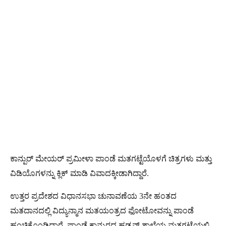
ಕಾನ್ಪುರ್ ಮೇಯರ್ ಪ್ರಮೀಳಾ ಪಾಂಡೆ ಮತಗಟ್ಟೆಯೊಳಗೆ ಚಿತ್ರಗಳು ಮತ್ತು
ವಿಡಿಯೊಗಳನ್ನು ಕ್ಲಿಕ್ ಮಾಡಿ ವಿವಾದಕ್ಕೀಡಾಗಿದ್ದಾರೆ.
ಉತ್ತರ ಪ್ರದೇಶದ ವಿಧಾನಸಭಾ ಚುನಾವಣೆಯ 3ನೇ ಹಂತದ
ಮತದಾನದಲ್ಲಿ ವಿದ್ಯುನ್ಮಾನ ಮತಯಂತ್ರದ ಫೋಟೋವನ್ನು ಪಾಂಡೆ
ಹಂಚಿಕೊಂಡಿದ್ದಾರೆ. ಪಾಂಡೆ ಕಾನ್ಪುರದ ಹಡ್ಸನ್ ಶಾಲೆಯ ಮತಗಟ್ಟೆಯಲ್ಲಿ