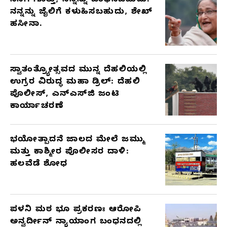
ನನಗೆ ಗೊತ್ತು, ನನ್ನನ್ನು ಬಂಧಿಸಬಹುದು.
ನನ್ನನ್ನು ಜೈಲಿಗೆ ಕಳುಹಿಸಬಹುದು, ಶೇಖ್
ಹಸೀನಾ.
ಸ್ವಾತಂತ್ರ್ಯೋತ್ಸವದ ಮುನ್ನ ದೆಹಲಿಯಲ್ಲಿ
ಉಗ್ರರ ವಿರುದ್ಧ ಮಹಾ ಡ್ರಿಲ್: ದೆಹಲಿ
ಪೊಲೀಸ್, ಎನ್‌ಎಸ್‌ಜಿ ಜಂಟಿ
ಕಾರ್ಯಾಚರಣೆ
ಭಯೋತ್ಪಾದನೆ ಜಾಲದ ಮೇಲೆ ಜಮ್ಮು
ಮತ್ತು ಕಾಶ್ಮೀರ ಪೊಲೀಸರ ದಾಳಿ:
ಹಲವೆಡೆ ಶೋಧ
ಪಳನಿ ಮಠ ಭೂ ಪ್ರಕರಣಃ ಆರೋಪಿ
ಅನ್ವರ್ದೀನ್ ನ್ಯಾಯಾಂಗ ಬಂಧನದಲ್ಲಿ