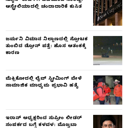
ನ್ಯೂಸ್ ಕಾರ್ಪ್‌ಗೆ ಎಐಯಿಂದ ಸಂಕಷ್ಟ:
ಆಸ್ಟ್ರೇಲಿಯಾದಲ್ಲಿ ಚಂದಾದಾರಿಕೆ ಕುಸಿತ
ಜರ್ಮನಿ ವಿಮಾನ ನಿಲ್ದಾಣದಲ್ಲಿ ಸ್ಫೋಟಕ
ತುಂಬಿದ ಡ್ರೋನ್ ಪತ್ತೆ: ಹೊಸ ಆತಂಕಕ್ಕೆ
ಕಾರಣ
ಮೆಕ್ಸಿಕೋದಲ್ಲಿ ಲೈವ್ ಸ್ಟ್ರೀಮಿಂಗ್ ವೇಳೆ
ಸಾಮಾಜಿಕ ಮಾಧ್ಯಮ ಪ್ರಭಾವಿ ಹತ್ಯೆ
ಇರಾನ್ ಅಧ್ಯಕ್ಷರಿಂದ ಸುಪ್ರೀಂ ಲೀಡರ್
ಸಂಪರ್ಕದ ಬಗ್ಗೆ ಕಳವಳ: ಮೊಜ್ತಬಾ