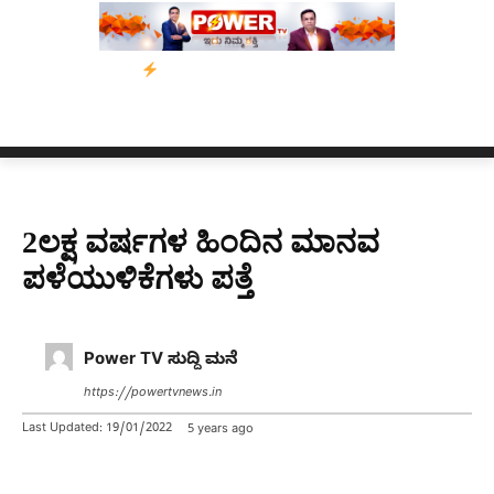
ನ
ನ್ಯೂಸ್ ಕಾರ್ಪ್‌ಗೆ ಎಐಯಿಂದ ಸಂಕಷ್ಟ: ಆಸ್ಟ್ರೇಲಿಯಾದಲ್ಲಿ ಚಂದಾದಾರಿಕೆ ಕು
2ಲಕ್ಷ ವರ್ಷಗಳ ಹಿಂದಿನ ಮಾನವ
ಪಳೆಯುಳಿಕೆಗಳು ಪತ್ತೆ
Power TV ಸುದ್ದಿ ಮನೆ
https://powertvnews.in
Last Updated:
19/01/2022
5 years ago