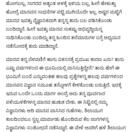
ಹೋಗಬಲ್ಲ, ಸಾಗರದ ಅತ್ಯಂತ ಆಳಕ್ಕೆ ಇಳಿಯ ಬಲ್ಲ, ಹೀಗೆ ಹೇಳುತ್ತಾ
ಹೋದ್ರೆ ಮಾನವನ ಸಾಧನೆಗಳ ಪಟ್ಟಿ ಮುಗಿಯೊದೇ ಇಲ್ಲ. ಅಷ್ಟರ ಮಟ್ಟಿಗೆ
ಮಾನವ ಇವತ್ತು ವೈಜ್ಞಾನಿಕವಾಗಿ ತನ್ನನ್ನ ತಾನು ಬಲ ಪಡಿಸಿಕೊಂಡು
ಬಂದಿದ್ದಾನೆ. ಹೀಗೆ ಇವತ್ತು ಮಾನವ ಸಾಕಷ್ಟು ಅಭಿವೃದ್ಧಿಯನ್ನ
ಸಾಧಿಸಿಕೊಂಡು ಬಂದಿದ್ದು ತನ್ನ ಹಿಂದಿನ ತಲೆಮಾರುಗಳ ಬಗ್ಗೆ ಅಧ್ಯಯನ
ನಡೆಸೋದಕ್ಕೆ ಶುರು ಮಾಡಿದ್ದಾನೆ.
ಮಾನವ ತನ್ನ ಬೆಳವಣಿಗೆ ಹಾಗು ವಿಕಸನಕ್ಕೆ ಪ್ರಮುಖ ಕಾರಣ ಏನು? ತಾನು
ಎಷ್ಟು ವರ್ಷಗಳಿಂದ ಈ ಭೂಮಿಯಲ್ಲಿ ವಾಸಿಸುತ್ತಿದ್ದೇನೆ? ತಾನು ಹೇಗೆ ಈ
ಭೂಮಿಗೆ ಬಂದೆ ಎನ್ನುವಂತಹ ಹಲವು ಪ್ರಶ್ನೆಗಳನ್ನ ಹಲವು ವರ್ಷಗಳಿಂದ
ಮಾನವನ ವಿಜ್ಞಾನ ಸಮೂಹ ತನ್ನೋಳಗೆ ಕೇಳಿಕೊಂಡು ಬರುತ್ತಿದೆ. ಇದಕ್ಕೆ
ಇರುವ ಒಂದೇ ಒಂದು ಮಾರ್ಗ ಅಂದ್ರೆ ಅದು ತನ್ನ ಪೂರ್ವಜರ
ಪಳೆಯುಳಿಕೆಗಳನ್ನ ಮಾನವ ಹುಡುಕ ಬೇಕು. ಈ ನಿಟ್ಟಿನಲ್ಲಿ ನಮ್ಮ
ವಿಜ್ಞಾನಿಗಳು ಆದಿ ಮಾನವ ವಾಸಿಸಿದ ಗುಹೆಗಳು, ಶಿಲಾಯುಗ
ಕಾಲದಿಂದಲೂ ಸ್ವಲ್ಪ ಮಾರ್ಪಾಡು ಹೊಂದಿರುವ ಕೆಲ ಜಾಗಗಳನ್ನ
ವಿಜ್ಞಾನಿಗಳು ಸಂಶೋಧನೆ ನಡೆಸಿದ್ದಾರೆ. ಈ ವೇಳೆ ಅವರಿಗೆ ಹಳೆ ಶಿಲಾಯುಗ