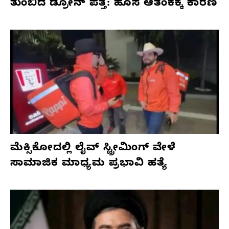
ತುಂಬಿದ ಡ್ರೋನ್ ಪತ್ತೆ: ಹೊಸ ಆತಂಕಕ್ಕೆ ಕಾರಣ
ಮೆಕ್ಸಿಕೋದಲ್ಲಿ ಲೈವ್ ಸ್ಟ್ರೀಮಿಂಗ್ ವೇಳೆ
ಸಾಮಾಜಿಕ ಮಾಧ್ಯಮ ಪ್ರಭಾವಿ ಹತ್ಯೆ