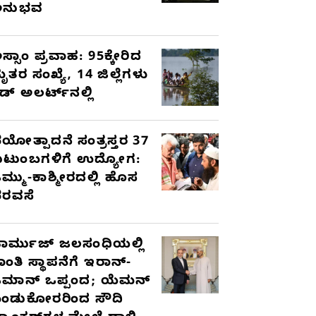
ಅನುಭವ
ಸ್ಸಾಂ ಪ್ರವಾಹ: 95ಕ್ಕೇರಿದ
ೃತರ ಸಂಖ್ಯೆ, 14 ಜಿಲ್ಲೆಗಳು
ೆಡ್ ಅಲರ್ಟ್‌ನಲ್ಲಿ
ಯೋತ್ಪಾದನೆ ಸಂತ್ರಸ್ತರ 37
ುಟುಂಬಗಳಿಗೆ ಉದ್ಯೋಗ:
ಮ್ಮು-ಕಾಶ್ಮೀರದಲ್ಲಿ ಹೊಸ
ರವಸೆ
ಾರ್ಮುಜ್ ಜಲಸಂಧಿಯಲ್ಲಿ
ಾಂತಿ ಸ್ಥಾಪನೆಗೆ ಇರಾನ್-
ಮಾನ್ ಒಪ್ಪಂದ; ಯೆಮನ್
ಂಡುಕೋರರಿಂದ ಸೌದಿ