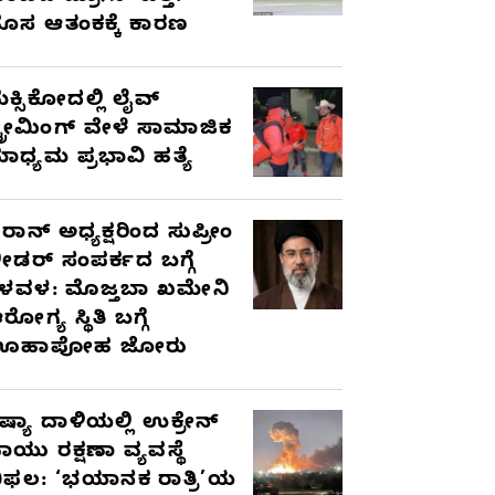
ೊಸ ಆತಂಕಕ್ಕೆ ಕಾರಣ
ೆಕ್ಸಿಕೋದಲ್ಲಿ ಲೈವ್
್ಟ್ರೀಮಿಂಗ್ ವೇಳೆ ಸಾಮಾಜಿಕ
ಾಧ್ಯಮ ಪ್ರಭಾವಿ ಹತ್ಯೆ
ರಾನ್ ಅಧ್ಯಕ್ಷರಿಂದ ಸುಪ್ರೀಂ
ೀಡರ್ ಸಂಪರ್ಕದ ಬಗ್ಗೆ
ಳವಳ: ಮೊಜ್ತಬಾ ಖಮೇನಿ
ರೋಗ್ಯ ಸ್ಥಿತಿ ಬಗ್ಗೆ
ಊಹಾಪೋಹ ಜೋರು
ಷ್ಯಾ ದಾಳಿಯಲ್ಲಿ ಉಕ್ರೇನ್
ಾಯು ರಕ್ಷಣಾ ವ್ಯವಸ್ಥೆ
ಿಫಲ: ‘ಭಯಾನಕ ರಾತ್ರಿ’ಯ