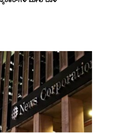
್ಯಾಂಕರ್‌ಗಳ ಮೇಲೆ ದಾಳಿ