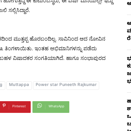
ಹೋಗುತ್ತಿದ್ದ ಈ ಕುಟುಂಬಸ್ಥರು, ಈ ವರ್ಷ ಮನೆಯಲ್ಲೇ ಇದ್ದು
 ಸಲ್ಲಿಸಿದ್ದಾರೆ.
ಅ
ಮ
ರ
ದಿಂದ ಮುತ್ತಪ್ಪ ಹೊರಬಂದಿಲ್ಲ. ಸಾವಿನಿಂದ ಆದ ನೋವಿನ
ದೇ ೩ ತಿಂಗಳಾಯಿತು. ಇಂತಹ ಅಭಿಮಾನಿಗಳನ್ನು ಪಡೆದು
ವುದು ಬಹಳ ವಿಷಾದಕರ ಸಂಗತಿಯಾಗಿದೆ. ಹಾಗೂ ಸಂಭಾಪುರದ
ಭ
ಕ
ಜ
ಭ
g
Muttappa
Power star Puneeth Rajkumar
ಹ
Pinterest
WhatsApp
ಶ
ಒ
ಬ