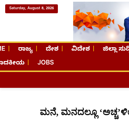
Saturday, August 8, 2026
ME
ರಾಜ್ಯ
ದೇಶ
ವಿದೇಶ
ಜಿಲ್ಲಾ ಸುದ್
ಪಾದಕೀಯ
JOBS
ಮನೆ, ಮನದಲ್ಲೂ ‘ಅಚ್ಚ’