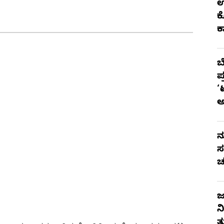
ಉ
ಕ
ಕ
ಬ
ಪ
‘
ನ
ಸ
ಚ
ಜ
ನ
ತ