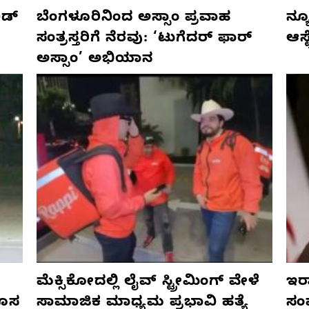
ಡ್‌
ಬೆಂಗಳೂರಿನಿಂದ ಅಸ್ಸಾಂ ಪ್ರವಾಹ
ನ್ಯ
ಸಂತ್ರಸ್ತರಿಗೆ ನೆರವು: ‘ಟುಗೆದರ್ ಫಾರ್
ಆಸ್
ಅಸ್ಸಾಂ’ ಅಭಿಯಾನ
ಮೆಕ್ಸಿಕೋದಲ್ಲಿ ಲೈವ್ ಸ್ಟ್ರೀಮಿಂಗ್ ವೇಳೆ
ಇರಾ
ಹೊಸ
ಸಾಮಾಜಿಕ ಮಾಧ್ಯಮ ಪ್ರಭಾವಿ ಹತ್ಯೆ
ಸಂ