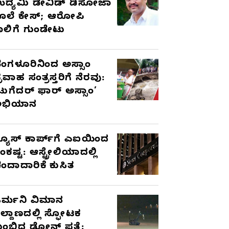
ದ್ಯಮಿ ಡೇವಿಡ್‌ ಡಿಸೋಜಾ
ೊಲೆ ಕೇಸ್;‌ ಆರೋಪಿ
ಾಲಿಗೆ ಗುಂಡೇಟು
ೆಂಗಳೂರಿನಿಂದ ಅಸ್ಸಾಂ
್ರವಾಹ ಸಂತ್ರಸ್ತರಿಗೆ ನೆರವು:
ಟುಗೆದರ್ ಫಾರ್ ಅಸ್ಸಾಂ’
ಅಭಿಯಾನ
್ಯೂಸ್ ಕಾರ್ಪ್‌ಗೆ ಎಐಯಿಂದ
ಂಕಷ್ಟ: ಆಸ್ಟ್ರೇಲಿಯಾದಲ್ಲಿ
ಂದಾದಾರಿಕೆ ಕುಸಿತ
ರ್ಮನಿ ವಿಮಾನ
ಿಲ್ದಾಣದಲ್ಲಿ ಸ್ಫೋಟಕ
ುಂಬಿದ ಡ್ರೋನ್ ಪತ್ತೆ: