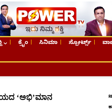
ದಿ
ಕ್ರೈಂ
ಸಿನಿಮಾ
ಸ್ಪೋರ್ಟ್ಸ್
ವಾಣ
TOP S
ಳಿಯದ ‘ಅಭಿ’ಮಾನ
R
ಕ