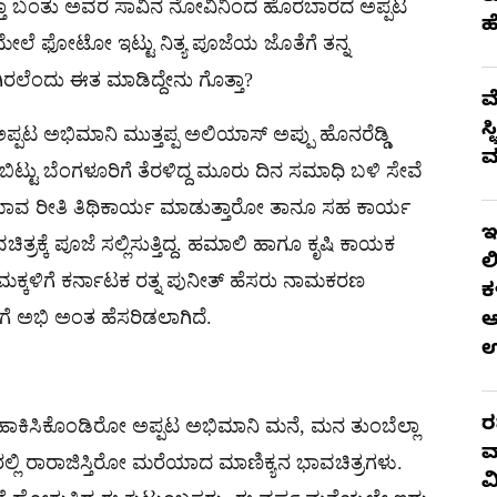
ತಾ ಬಂತು ಅವರ ಸಾವಿನ ನೋವಿನಿಂದ ಹೊರಬಾರದ ಅಪ್ಪಟ‌
ಹ
ಮೇಲೆ ಫೋಟೋ ಇಟ್ಟು ನಿತ್ಯ ಪೂಜೆಯ ಜೊತೆಗೆ ತನ್ನ
ೆಂದು ಈತ ಮಾಡಿದ್ದೇನು ಗೊತ್ತಾ?
ಮ
ಸ
ಪ್ಪಟ ಅಭಿಮಾನಿ ಮುತ್ತಪ್ಪ ಅಲಿಯಾಸ್ ಅಪ್ಪು ಹೊನರೆಡ್ಡಿ
ಮ
 ಬಿಟ್ಟು ಬೆಂಗಳೂರಿಗೆ ತೆರಳಿದ್ದ ಮೂರು ದಿನ ಸಮಾಧಿ ಬಳಿ ಸೇವೆ
ು ಯಾವ ರೀತಿ ತಿಥಿ‌ಕಾರ್ಯ ಮಾಡುತ್ತಾರೋ ತಾನೂ ಸಹ ಕಾರ್ಯ
ಇ
ತ್ರಕ್ಕೆ ಪೂಜೆ ಸಲ್ಲಿಸುತ್ತಿದ್ದ. ಹಮಾಲಿ ಹಾಗೂ ಕೃಷಿ ಕಾಯಕ
ಲ
ಕಳಿಗೆ ಕರ್ನಾಟಕ ರತ್ನ ಪುನೀತ್​ ಹೆಸರು ನಾಮಕರಣ
ಕ
ಗೆ ಅಭಿ‌ ಅಂತ ಹೆಸರಿಡಲಾಗಿದೆ.
ಆ
ರ
್ಚೆ ಹಾಕಿಸಿಕೊಂಡಿರೋ ಅಪ್ಪಟ ಅಭಿಮಾನಿ ಮನೆ, ಮನ ತುಂಬೆಲ್ಲಾ
ವ
ಲ್ಲಿ ರಾರಾಜಿಸ್ತಿರೋ ಮರೆಯಾದ ಮಾಣಿಕ್ಯನ ಭಾವಚಿತ್ರಗಳು.
ವ