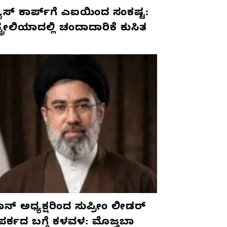
ೂಸ್ ಕಾರ್ಪ್‌ಗೆ ಎಐಯಿಂದ ಸಂಕಷ್ಟ:
ಟ್ರೇಲಿಯಾದಲ್ಲಿ ಚಂದಾದಾರಿಕೆ ಕುಸಿತ
ನ್ ಅಧ್ಯಕ್ಷರಿಂದ ಸುಪ್ರೀಂ ಲೀಡರ್
ಪರ್ಕದ ಬಗ್ಗೆ ಕಳವಳ: ಮೊಜ್ತಬಾ