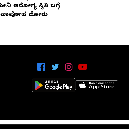
ನಿ ಆರೋಗ್ಯ ಸ್ಥಿತಿ ಬಗ್ಗೆ
ಹಾಪೋಹ ಜೋರು