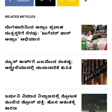
Facebook
X
Koo
RELATED ARTICLES
ಬೆಂಗಳೂರಿನಿಂದ ಅಸ್ಸಾಂ ಪ್ರವಾಹ
RELATED
ಸಂತ್ರಸ್ತರಿಗೆ ನೆರವು: ‘ಟುಗೆದರ್ ಫಾರ್
ARTICLES
ಅಸ್ಸಾಂ’ ಅಭಿಯಾನ
ನ್ಯೂಸ್ ಕಾರ್ಪ್‌ಗೆ ಎಐಯಿಂದ ಸಂಕಷ್ಟ:
ಆಸ್ಟ್ರೇಲಿಯಾದಲ್ಲಿ ಚಂದಾದಾರಿಕೆ ಕುಸಿತ
ಜರ್ಮನಿ ವಿಮಾನ ನಿಲ್ದಾಣದಲ್ಲಿ ಸ್ಫೋಟಕ
ತುಂಬಿದ ಡ್ರೋನ್ ಪತ್ತೆ: ಹೊಸ ಆತಂಕಕ್ಕೆ
ಕಾರಣ