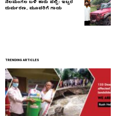
ನೆಲಮಂಗಲ ಬಳಿ ಕಾರು ಪಲ್ಟಿ: ಇಬ್ಬರ
ದುರ್ಮರಣ, ಮೂವರಿಗೆ ಗಾಯ
TRENDING ARTICLES