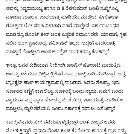
ಅದನ್ನು ಸಿದ್ದರಾಮಯ್ಯ ಹಾಗೂ ಡಿ.ಕೆ.ಶಿವಕುಮಾರ್ ಜಂಟಿ ಸುದ್ದಿಗೊಷ್ಠಿ
ಮಾಡುವ ಮೂಲಕ, ಪಾದಯಾತ್ರೆ ಮಾಡಿಯೇ ಮಾಡ್ತೇವೆ. ಕೊರೋನಾ
ರೂಲ್ಸ್ ಫಾಲೋ ಮಾಡಿ ನೀರಿಗಾಗಿ ನಡಿಗೆ ಮಾಡ್ತೇವೆ. ಸರ್ಕಾರ ಬಂಧನ
ಮಾಡಿದ್ರೂ ಡೊಂಟ್ ಕೇರ್ ಅಂತ ಎಚ್ಚರಿಕೆ ರವಾನಿಸಿದರು. ಯಾವಾಗ, ಗೃಹ
ಸಚಿವ ಆರಗ ಜ್ಞಾನೇಂದ್ರ, ಪರ್ಮಿಷನ್ ಇಲ್ಲದೆ, ಅದ್ಹೇಗೆ ಪಾದಯಾತ್ರೆ
ಮಾಡ್ತಾರೆ ನೋಡ್ತೀವಿ ಅಂತ ಕಾಂಗ್ರೆಸ್ ನಾಯಕರನ್ನು ಕೆಣಕಿದ್ದಾರೆ.
ಇನ್ನೂ, ಜನರ ಕುಡಿಯುವ ನೀರಿಗಾಗಿ ಕಾಂಗ್ರೆಸ್ ಹೋರಾಟ ಮಾಡುತ್ತಿದೆ.
ಅದನ್ನು ತಡೆಯುವ ನಿಟ್ಟಿನಲ್ಲಿ ಕೊರೋನಾ ರೂಲ್ಸ್ ಜಾರಿ ಮಾಡಿದ್ದಾರೆ. ಆದ್ರೆ,
ಬ್ಯಾಂಕ್ವೆಟ್ ಹಾಲ್ ಕಾರ್ಯಕ್ರಮದಲ್ಲಿ ಸಾವಿರಾರು ಜನರು ಸೇರಿದ್ರು. ಇದು
ಸರ್ಕಾರದ ಕಣ್ಣಿಗೆ ಕಾಣಲಿಲ್ವಾ. ಸರ್ಕಾರಕ್ಕೆ ಒಂದು ನ್ಯಾಯ, ನಮಗೆ ಒಂದು
ನ್ಯಾಯವಾ. ನನ್ನ ಪ್ರಾಣ ಹೋದ್ರೂ ಚಿಂತೆಯಿಲ್ಲ. ಪಾದಯಾತ್ರೆ ಮಾಡಿಯೇ
ಮಾಡ್ತೀವಿ, ರ‍್ಯಾಲಿ ತಡೆಯಲಿ ಎಂದು ಸರ್ಕಾರಕ್ಕೆ ಸವಾಲು ಎಸೆದಿದ್ದಾರೆ.
ಕಾಂಗ್ರೆಸ್‌ನವರು ಹೇಗೆ ನಡೆದುಕೊಳ್ಳುತ್ತಿದ್ದಾರೆ ಅಂತ ರಾಜ್ಯದ ಜನರು
ನೋಡುತ್ತಿದ್ದಾರೆ. ಪ್ರಧಾನಿ ಮೋದಿ ಕೂಡ ಕೊರೋನಾ ಕಾರಣಕ್ಕೆ ರ‍್ಯಾಲಿ ರದ್ದು