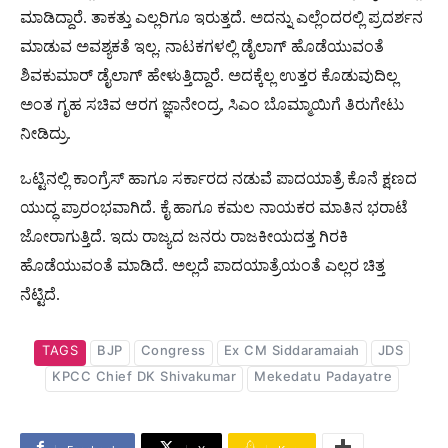
ಮಾಡಿದ್ದಾರೆ. ತಾಕತ್ತು ಎಲ್ಲರಿಗೂ ಇರುತ್ತದೆ. ಅದನ್ನು ಎಲ್ಲೆಂದರಲ್ಲಿ ಪ್ರದರ್ಶನ
ಮಾಡುವ ಅವಶ್ಯಕತೆ ಇಲ್ಲ. ನಾಟಕಗಳಲ್ಲಿ ಡೈಲಾಗ್ ಹೊಡೆಯುವಂತೆ
ಶಿವಕುಮಾರ್ ಡೈಲಾಗ್ ಹೇಳುತ್ತಿದ್ದಾರೆ. ಅದಕ್ಕೆಲ್ಲ ಉತ್ತರ ಕೊಡುವುದಿಲ್ಲ
ಅಂತ ಗೃಹ ಸಚಿವ ಆರಗ ಜ್ಞಾನೇಂದ್ರ, ಸಿಎಂ ಬೊಮ್ಮಾಯಿಗೆ ತಿರುಗೇಟು
ನೀಡಿದ್ರು.
ಒಟ್ಟಿನಲ್ಲಿ ಕಾಂಗ್ರೆಸ್ ಹಾಗೂ ಸರ್ಕಾರದ ನಡುವೆ ಪಾದಯಾತ್ರೆ ಕೊನೆ ಕ್ಷಣದ
ಯುದ್ಧ ಪ್ರಾರಂಭವಾಗಿದೆ. ಕೈ ಹಾಗೂ ಕಮಲ ನಾಯಕರ ಮಾತಿನ ಭರಾಟೆ
ಜೋರಾಗುತ್ತಿದೆ. ಇದು ರಾಜ್ಯದ ಜನರು ರಾಜಕೀಯದತ್ತ ಗಿರಕಿ
ಹೊಡೆಯುವಂತೆ ಮಾಡಿದೆ. ಅಲ್ಲದೆ ಪಾದಯಾತ್ರೆಯಂತೆ ಎಲ್ಲರ ಚಿತ್ತ
ನೆಟ್ಟಿದೆ.
TAGS
BJP
Congress
Ex CM Siddaramaiah
JDS
KPCC Chief DK Shivakumar
Mekedatu Padayatre