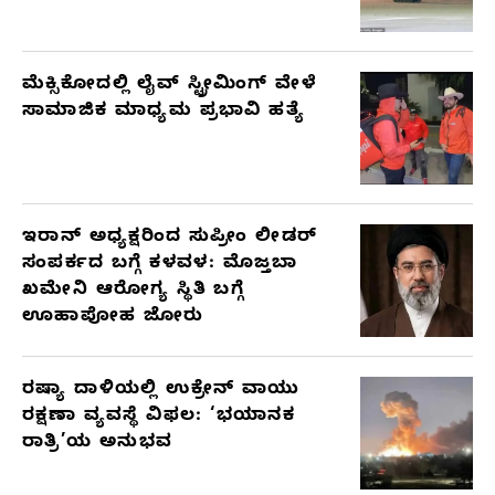
ಮೆಕ್ಸಿಕೋದಲ್ಲಿ ಲೈವ್ ಸ್ಟ್ರೀಮಿಂಗ್ ವೇಳೆ
ಸಾಮಾಜಿಕ ಮಾಧ್ಯಮ ಪ್ರಭಾವಿ ಹತ್ಯೆ
ಇರಾನ್ ಅಧ್ಯಕ್ಷರಿಂದ ಸುಪ್ರೀಂ ಲೀಡರ್
ಸಂಪರ್ಕದ ಬಗ್ಗೆ ಕಳವಳ: ಮೊಜ್ತಬಾ
ಖಮೇನಿ ಆರೋಗ್ಯ ಸ್ಥಿತಿ ಬಗ್ಗೆ
ಊಹಾಪೋಹ ಜೋರು
ರಷ್ಯಾ ದಾಳಿಯಲ್ಲಿ ಉಕ್ರೇನ್ ವಾಯು
ರಕ್ಷಣಾ ವ್ಯವಸ್ಥೆ ವಿಫಲ: ‘ಭಯಾನಕ
ರಾತ್ರಿ’ಯ ಅನುಭವ