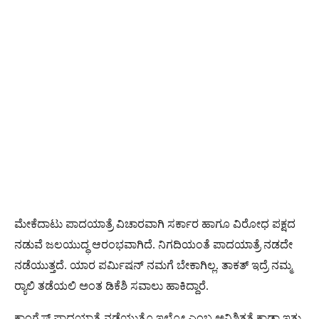
ಮೇಕೆದಾಟು ಪಾದಯಾತ್ರೆ ವಿಚಾರವಾಗಿ ಸರ್ಕಾರ ಹಾಗೂ ವಿರೋಧ ಪಕ್ಷದ
ನಡುವೆ ಜಲಯುದ್ಧ ಆರಂಭವಾಗಿದೆ. ನಿಗದಿಯಂತೆ ಪಾದಯಾತ್ರೆ ನಡದೇ
ನಡೆಯುತ್ತದೆ. ಯಾರ ಪರ್ಮಿಷನ್ ನಮಗೆ ಬೇಕಾಗಿಲ್ಲ. ತಾಕತ್ ಇದ್ರೆ ನಮ್ಮ
ರ‍್ಯಾಲಿ ತಡೆಯಲಿ ಅಂತ ಡಿಕೆಶಿ ಸವಾಲು ಹಾಕಿದ್ದಾರೆ.
ಕಾಂಗ್ರೆಸ್ ಪಾದಯಾತ್ರೆ ನಡೆಯುತ್ತೊ ಇಲ್ವೋ ಎಂಬ ಅನಿಶ್ಚಿತತೆ ಕಾಡ್ತಾ ಇತ್ತು.