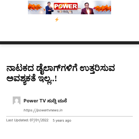
ಸಾಂ’ ಅಭಿಯಾನ
ನ್ಯೂಸ್ ಕಾರ್ಪ್‌ಗೆ ಎಐಯಿಂದ ಸಂಕಷ್ಟ: ಆಸ್ಟ್ರೇಲಿಯಾದಲ್ಲಿ ಚಂದ
ನಾಟಕದ ಡೈಲಾಗ್‌ಗಳಿಗೆ ಉತ್ತರಿಸುವ
ಅವಶ್ಯಕತೆ ಇಲ್ಲ..!
Power TV ಸುದ್ದಿ ಮನೆ
https://powertvnews.in
Last Updated:
07/01/2022
5 years ago