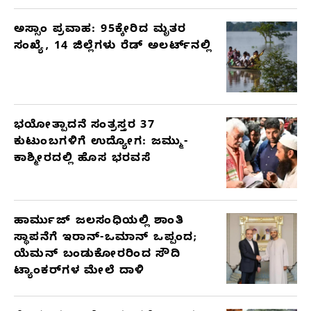
ಅಸ್ಸಾಂ ಪ್ರವಾಹ: 95ಕ್ಕೇರಿದ ಮೃತರ
ಸಂಖ್ಯೆ, 14 ಜಿಲ್ಲೆಗಳು ರೆಡ್ ಅಲರ್ಟ್‌ನಲ್ಲಿ
ಭಯೋತ್ಪಾದನೆ ಸಂತ್ರಸ್ತರ 37
ಕುಟುಂಬಗಳಿಗೆ ಉದ್ಯೋಗ: ಜಮ್ಮು-
ಕಾಶ್ಮೀರದಲ್ಲಿ ಹೊಸ ಭರವಸೆ
ಹಾರ್ಮುಜ್ ಜಲಸಂಧಿಯಲ್ಲಿ ಶಾಂತಿ
ಸ್ಥಾಪನೆಗೆ ಇರಾನ್-ಒಮಾನ್ ಒಪ್ಪಂದ;
ಯೆಮನ್ ಬಂಡುಕೋರರಿಂದ ಸೌದಿ
ಟ್ಯಾಂಕರ್‌ಗಳ ಮೇಲೆ ದಾಳಿ