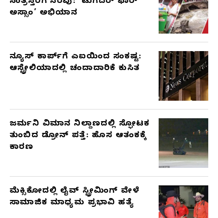
ಸಂತ್ರಸ್ತರಿಗೆ ನೆರವು: ‘ಟುಗೆದರ್ ಫಾರ್
ARTICLES
ಅಸ್ಸಾಂ’ ಅಭಿಯಾನ
ನ್ಯೂಸ್ ಕಾರ್ಪ್‌ಗೆ ಎಐಯಿಂದ ಸಂಕಷ್ಟ:
ಆಸ್ಟ್ರೇಲಿಯಾದಲ್ಲಿ ಚಂದಾದಾರಿಕೆ ಕುಸಿತ
ಜರ್ಮನಿ ವಿಮಾನ ನಿಲ್ದಾಣದಲ್ಲಿ ಸ್ಫೋಟಕ
ತುಂಬಿದ ಡ್ರೋನ್ ಪತ್ತೆ: ಹೊಸ ಆತಂಕಕ್ಕೆ
ಕಾರಣ
ಮೆಕ್ಸಿಕೋದಲ್ಲಿ ಲೈವ್ ಸ್ಟ್ರೀಮಿಂಗ್ ವೇಳೆ
ಸಾಮಾಜಿಕ ಮಾಧ್ಯಮ ಪ್ರಭಾವಿ ಹತ್ಯೆ