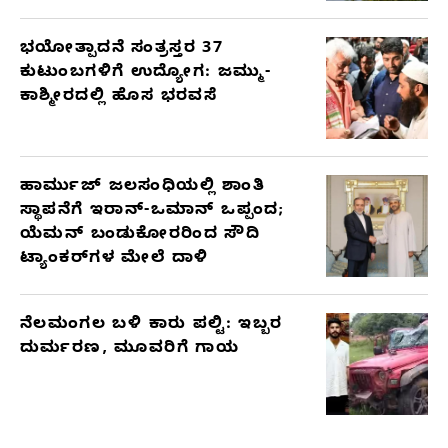
ಭಯೋತ್ಪಾದನೆ ಸಂತ್ರಸ್ತರ 37
ಕುಟುಂಬಗಳಿಗೆ ಉದ್ಯೋಗ: ಜಮ್ಮು-
ಕಾಶ್ಮೀರದಲ್ಲಿ ಹೊಸ ಭರವಸೆ
ಹಾರ್ಮುಜ್ ಜಲಸಂಧಿಯಲ್ಲಿ ಶಾಂತಿ
ಸ್ಥಾಪನೆಗೆ ಇರಾನ್-ಒಮಾನ್ ಒಪ್ಪಂದ;
ಯೆಮನ್ ಬಂಡುಕೋರರಿಂದ ಸೌದಿ
ಟ್ಯಾಂಕರ್‌ಗಳ ಮೇಲೆ ದಾಳಿ
ನೆಲಮಂಗಲ ಬಳಿ ಕಾರು ಪಲ್ಟಿ: ಇಬ್ಬರ
ದುರ್ಮರಣ, ಮೂವರಿಗೆ ಗಾಯ