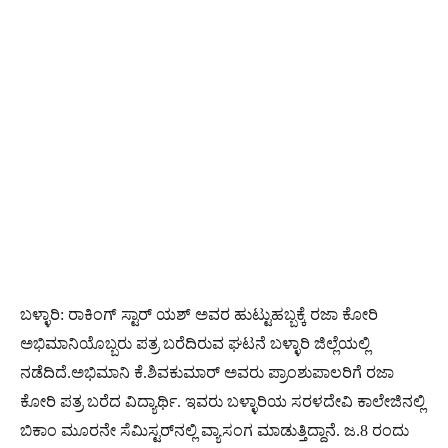
ಬಳ್ಳಾರಿ: ರಾಕಿಂಗ್ ಸ್ಟಾರ್ ಯಶ್ ಅವರ ಹುಟ್ಟುಹಬ್ಬಕ್ಕೆ ರಜಾ ಕೋರಿ
ಅಭಿಮಾನಿಯೊಬ್ಬರು ಪತ್ರ ಬರೆದಿರುವ ಘಟನೆ ಬಳ್ಳಾರಿ ಜಿಲ್ಲೆಯಲ್ಲಿ
ನಡೆದಿದೆ.ಅಭಿಮಾನಿ ಕೆ.ಶಿವಕುಮಾರ್ ಅವರು ಪ್ರಾಂಶುಪಾಲರಿಗೆ ರಜಾ
ಕೋರಿ ಪತ್ರ ಬರೆದ ವಿದ್ಯಾರ್ಥಿ. ಇವರು ಬಳ್ಳಾರಿಯ ಸರಳದೇವಿ ಕಾಲೇಜಿನಲ್ಲಿ
ಬಿಕಾಂ ಮೂರನೇ ಸೆಮಿಸ್ಟರ್‌ನಲ್ಲಿ ವ್ಯಾಸಂಗ ಮಾಡುತ್ತಿದ್ದಾನೆ. ಜ.8 ರಂದು