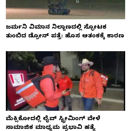
ಜರ್ಮನಿ ವಿಮಾನ ನಿಲ್ದಾಣದಲ್ಲಿ ಸ್ಫೋಟಕ
ತುಂಬಿದ ಡ್ರೋನ್ ಪತ್ತೆ: ಹೊಸ ಆತಂಕಕ್ಕೆ ಕಾರಣ
ಮೆಕ್ಸಿಕೋದಲ್ಲಿ ಲೈವ್ ಸ್ಟ್ರೀಮಿಂಗ್ ವೇಳೆ
ಸಾಮಾಜಿಕ ಮಾಧ್ಯಮ ಪ್ರಭಾವಿ ಹತ್ಯೆ