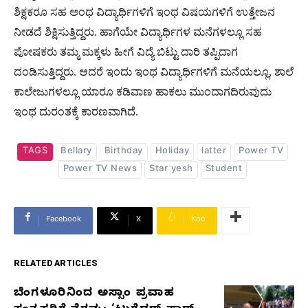
ಶಿಕ್ಷಕರೂ ಸಹ ಅಂಥ ವಿದ್ಯಾರ್ಥಿಗಳಿಗೆ ಇಂಥ ವಿಷಯಗಳಿಗೆ ಉತ್ತೇಜನ
ನೀಡದೆ ಶಿಕ್ಷಿಸುತ್ತಿದ್ದರು. ಹಾಗೆಯೇ ವಿದ್ಯಾರ್ಥಿಗಳ ಮನೆಗಳಲ್ಲೂ ಸಹ
ಪೋಷಕರು ತಮ್ಮ ಮಕ್ಕಳು ಹೀಗೆ ವಿದ್ಯೆ ಬಿಟ್ಟು ದಾರಿ ತಪ್ಪಿದಾಗ
ದಂಡಿಸುತ್ತಿದ್ದರು. ಆದರೆ ಇಂದು ಇಂಥ ವಿದ್ಯಾರ್ಥಿಗಳಿಗೆ ಮನೆಯಲ್ಲೂ, ಶಾಲೆ
ಕಾಲೇಜುಗಳಲ್ಲೂ ಯಾರೂ ಕಡಿವಾಣ ಹಾಕಲು ಮುಂದಾಗದಿರುವುದು
ಇಂಥ ದುರಂತಕ್ಕೆ ಕಾರಣವಾಗಿದೆ.
TAGS
Bellary
Birthday
Holiday
latter
Power TV
Power TV News
Star yesh
Student
Facebook
X
Koo
RELATED ARTICLES
ಬೆಂಗಳೂರಿನಿಂದ ಅಸ್ಸಾಂ ಪ್ರವಾಹ
RELATED