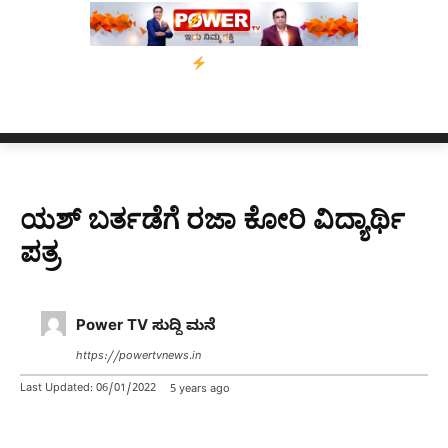
ಸ್ಸಾಂ’ ಅಭಿಯಾನ
ನ್ಯೂಸ್ ಕಾರ್ಪ್‌ಗೆ ಎಐಯಿಂದ ಸಂಕಷ್ಟ: ಆಸ್ಟ್ರೇಲಿಯಾದಲ್ಲಿ 
ಯಶ್ ಬರ್ತಡೆಗೆ ರಜಾ ಕೋರಿ ವಿದ್ಯಾರ್ಥಿ
ಪತ್ರ
Power TV ಸುದ್ದಿ ಮನೆ
https://powertvnews.in
Last Updated:
06/01/2022
5 years ago