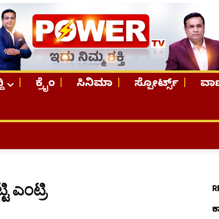
ದಿ
ಕ್ರೈಂ
ಸಿನಿಮಾ
ಸ್ಪೋರ್ಟ್ಸ್
ವಾಣ
TOP STOR
ಟಿ ಎಂಟ್ರಿ
R
ಕ