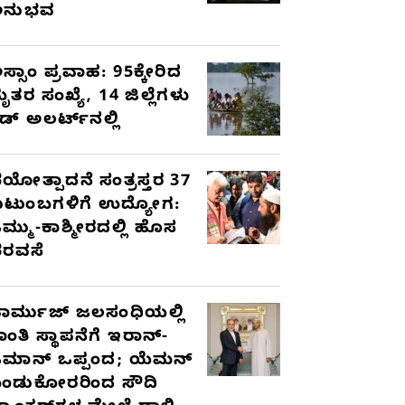
ಅನುಭವ
ಸ್ಸಾಂ ಪ್ರವಾಹ: 95ಕ್ಕೇರಿದ
ೃತರ ಸಂಖ್ಯೆ, 14 ಜಿಲ್ಲೆಗಳು
ೆಡ್ ಅಲರ್ಟ್‌ನಲ್ಲಿ
ಯೋತ್ಪಾದನೆ ಸಂತ್ರಸ್ತರ 37
ುಟುಂಬಗಳಿಗೆ ಉದ್ಯೋಗ:
ಮ್ಮು-ಕಾಶ್ಮೀರದಲ್ಲಿ ಹೊಸ
ರವಸೆ
ಾರ್ಮುಜ್ ಜಲಸಂಧಿಯಲ್ಲಿ
ಾಂತಿ ಸ್ಥಾಪನೆಗೆ ಇರಾನ್-
ಮಾನ್ ಒಪ್ಪಂದ; ಯೆಮನ್
ಂಡುಕೋರರಿಂದ ಸೌದಿ