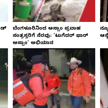
ಡ್‌
ಬೆಂಗಳೂರಿನಿಂದ ಅಸ್ಸಾಂ ಪ್ರವಾಹ
ನ್ಯ
ಸಂತ್ರಸ್ತರಿಗೆ ನೆರವು: ‘ಟುಗೆದರ್ ಫಾರ್
ಆಸ್
ಅಸ್ಸಾಂ’ ಅಭಿಯಾನ