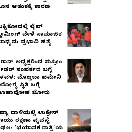
ೊಸ ಆತಂಕಕ್ಕೆ ಕಾರಣ
ೆಕ್ಸಿಕೋದಲ್ಲಿ ಲೈವ್
್ಟ್ರೀಮಿಂಗ್ ವೇಳೆ ಸಾಮಾಜಿಕ
ಾಧ್ಯಮ ಪ್ರಭಾವಿ ಹತ್ಯೆ
ರಾನ್ ಅಧ್ಯಕ್ಷರಿಂದ ಸುಪ್ರೀಂ
ೀಡರ್ ಸಂಪರ್ಕದ ಬಗ್ಗೆ
ಳವಳ: ಮೊಜ್ತಬಾ ಖಮೇನಿ
ರೋಗ್ಯ ಸ್ಥಿತಿ ಬಗ್ಗೆ
ಊಹಾಪೋಹ ಜೋರು
ಷ್ಯಾ ದಾಳಿಯಲ್ಲಿ ಉಕ್ರೇನ್
ಾಯು ರಕ್ಷಣಾ ವ್ಯವಸ್ಥೆ
ಿಫಲ: ‘ಭಯಾನಕ ರಾತ್ರಿ’ಯ