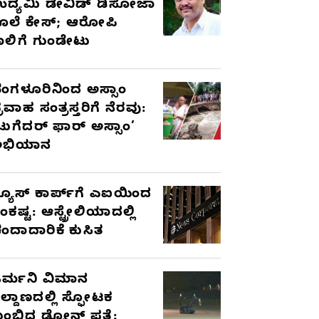
ದ್ಯಮಿ ಡೇವಿಡ್‌ ಡಿಸೋಜಾ
ೊಲೆ ಕೇಸ್;‌ ಆರೋಪಿ
ಾಲಿಗೆ ಗುಂಡೇಟು
ೆಂಗಳೂರಿನಿಂದ ಅಸ್ಸಾಂ
್ರವಾಹ ಸಂತ್ರಸ್ತರಿಗೆ ನೆರವು:
ಟುಗೆದರ್ ಫಾರ್ ಅಸ್ಸಾಂ’
ಅಭಿಯಾನ
್ಯೂಸ್ ಕಾರ್ಪ್‌ಗೆ ಎಐಯಿಂದ
ಂಕಷ್ಟ: ಆಸ್ಟ್ರೇಲಿಯಾದಲ್ಲಿ
ಂದಾದಾರಿಕೆ ಕುಸಿತ
ರ್ಮನಿ ವಿಮಾನ
ಿಲ್ದಾಣದಲ್ಲಿ ಸ್ಫೋಟಕ
ುಂಬಿದ ಡ್ರೋನ್ ಪತ್ತೆ: