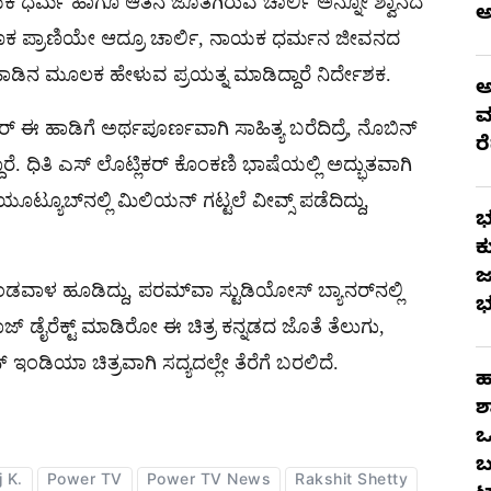
ಯಕ ಧರ್ಮ ಹಾಗೂ ಆತನ ಜೊತೆಗಿರುವ ಚಾರ್ಲಿ ಅನ್ನೋ ಶ್ವಾನದ
ೂಕ ಪ್ರಾಣಿಯೇ ಆದ್ರೂ ಚಾರ್ಲಿ, ನಾಯಕ ಧರ್ಮನ ಜೀವನದ
ಾಡಿನ ಮೂಲಕ ಹೇಳುವ ಪ್ರಯತ್ನ ಮಾಡಿದ್ದಾರೆ ನಿರ್ದೇಶಕ.
ಅ
ಮ
​ ಈ ಹಾಡಿಗೆ ಅರ್ಥಪೂರ್ಣವಾಗಿ ಸಾಹಿತ್ಯ ಬರೆದಿದ್ರೆ, ನೊಬಿನ್
ರ
. ಧಿತಿ ಎಸ್ ಲೊಟ್ಲಿಕರ್ ಕೊಂಕಣಿ ಭಾಷೆಯಲ್ಲಿ ಅದ್ಭುತವಾಗಿ
 ಯೂಟ್ಯೂಬ್​ನಲ್ಲಿ ಮಿಲಿಯನ್ ಗಟ್ಟಲೆ ವೀವ್ಸ್ ಪಡೆದಿದ್ದು,
ಭ
ಕ
ಜ
್ತಾ ಬಂಡವಾಳ ಹೂಡಿದ್ದು, ಪರಮ್​ವಾ ಸ್ಟುಡಿಯೋಸ್​ ಬ್ಯಾನರ್​ನಲ್ಲಿ
ಭ
ಾಜ್ ಡೈರೆಕ್ಟ್ ಮಾಡಿರೋ ಈ ಚಿತ್ರ ಕನ್ನಡದ ಜೊತೆ ತೆಲುಗು,
ಡಿಯಾ ಚಿತ್ರವಾಗಿ ಸದ್ಯದಲ್ಲೇ ತೆರೆಗೆ ಬರಲಿದೆ.
ಹ
ಶ
ಒ
ಬ
j K.
Power TV
Power TV News
Rakshit Shetty