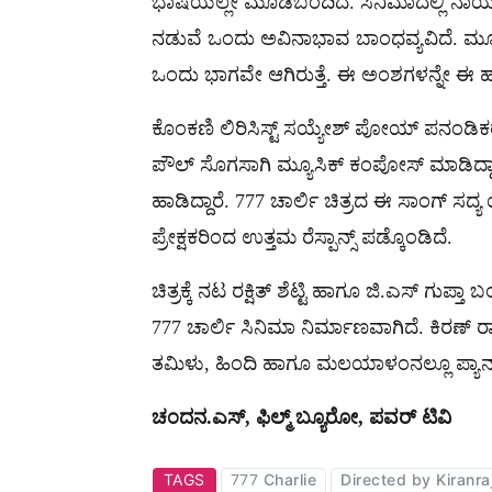
ಭಾಷೆಯಲ್ಲೇ ಮೂಡಿಬಂದಿದೆ. ಸಿನಿಮಾದಲ್ಲಿ ನಾ
ನಡುವೆ ಒಂದು ಅವಿನಾಭಾವ ಬಾಂಧವ್ಯವಿದೆ. ಮ
ಒಂದು ಭಾಗವೇ ಆಗಿರುತ್ತೆ. ಈ ಅಂಶಗಳನ್ನೇ ಈ ಹ
ಕೊಂಕಣಿ ಲಿರಿಸಿಸ್ಟ್​ ಸಯ್ಯೇಶ್ ಪೋಯ್ ಪನಂಡಿಕರ್
ಪೌಲ್ ಸೊಗಸಾಗಿ ಮ್ಯೂಸಿಕ್ ಕಂಪೋಸ್ ಮಾಡಿದ್ದಾರೆ
ಹಾಡಿದ್ದಾರೆ. 777 ಚಾರ್ಲಿ ಚಿತ್ರದ ಈ ಸಾಂಗ್​ ಸದ್ಯ
ಪ್ರೇಕ್ಷಕರಿಂದ ಉತ್ತಮ ರೆಸ್ಪಾನ್ಸ್ ಪಡ್ಕೊಂಡಿದೆ.
ಚಿತ್ರಕ್ಕೆ ನಟ ರಕ್ಷಿತ್ ಶೆಟ್ಟಿ ಹಾಗೂ ಜಿ.ಎಸ್​ ಗುಪ
777 ಚಾರ್ಲಿ ಸಿನಿಮಾ ನಿರ್ಮಾಣವಾಗಿದೆ. ಕಿರಣ್ ರ
ತಮಿಳು, ಹಿಂದಿ ಹಾಗೂ ಮಲಯಾಳಂನಲ್ಲೂ ಪ್ಯಾನ್ ಇಂ
ಚಂದನ.ಎಸ್​, ಫಿಲ್ಮ್​ ಬ್ಯೂರೋ, ಪವರ್ ಟಿವಿ
TAGS
777 Charlie
Directed by Kiranra