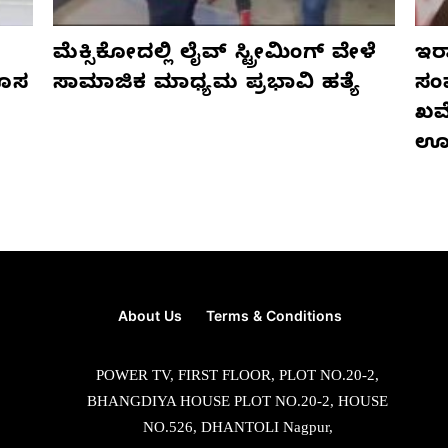
ಮೆಕ್ಸಿಕೋದಲ್ಲಿ ಲೈವ್ ಸ್ಟ್ರೀಮಿಂಗ್ ವೇಳೆ
ಇರಾ
ಹೊಸ
ಸಾಮಾಜಿಕ ಮಾಧ್ಯಮ ಪ್ರಭಾವಿ ಹತ್ಯೆ
ಸಂ
ಖಮೇ
ಊ
About Us
Terms & Conditions
POWER TV, FIRST FLOOR, PLOT NO.20-2,
BHANGDIYA HOUSE PLOT NO.20-2, HOUSE
NO.526, DHANTOLI Nagpur,