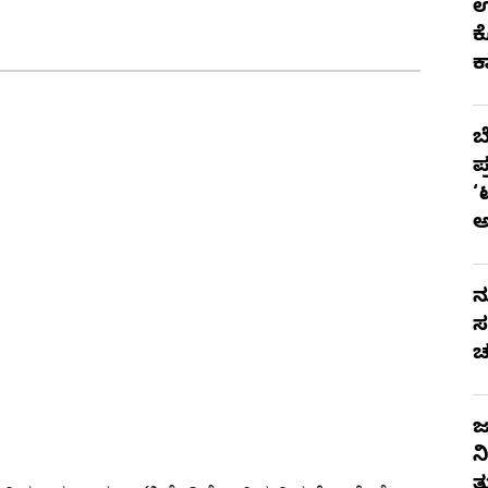
ಉ
ಕ
ಕ
ಬ
ಪ
‘
ನ
ಸ
ಚ
ಜ
ನ
ತ