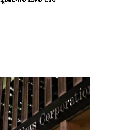
್ಯಾಂಕರ್‌ಗಳ ಮೇಲೆ ದಾಳಿ