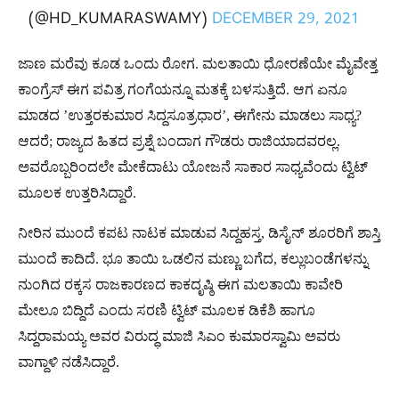
(@HD_KUMARASWAMY)
DECEMBER 29, 2021
ಜಾಣ ಮರೆವು ಕೂಡ ಒಂದು ರೋಗ. ಮಲತಾಯಿ ಧೋರಣೆಯೇ ಮೈವೇತ್ತ
ಕಾಂಗ್ರೆಸ್ ಈಗ ಪವಿತ್ರ ಗಂಗೆಯನ್ನೂ ಮತಕ್ಕೆ ಬಳಸುತ್ತಿದೆ. ಆಗ ಏನೂ
ಮಾಡದ ʼಉತ್ತರಕುಮಾರ ಸಿದ್ದಸೂತ್ರಧಾರʼ, ಈಗೇನು ಮಾಡಲು ಸಾಧ್ಯ?
ಆದರೆ; ರಾಜ್ಯದ ಹಿತದ ಪ್ರಶ್ನೆ ಬಂದಾಗ ಗೌಡರು ರಾಜಿಯಾದವರಲ್ಲ.
ಅವರೊಬ್ಬರಿಂದಲೇ ಮೇಕೆದಾಟು ಯೋಜನೆ ಸಾಕಾರ ಸಾಧ್ಯವೆಂದು ಟ್ವಿಟ್​
ಮೂಲಕ ಉತ್ತರಿಸಿದ್ದಾರೆ.
ನೀರಿನ ಮುಂದೆ ಕಪಟ ನಾಟಕ ಮಾಡುವ ಸಿದ್ದಹಸ್ತ, ಡಿಸೈನ್ ಶೂರರಿಗೆ ಶಾಸ್ತಿ
ಮುಂದೆ ಕಾದಿದೆ. ಭೂ ತಾಯಿ ಒಡಲಿನ ಮಣ್ಣು ಬಗೆದ, ಕಲ್ಲುಬಂಡೆಗಳನ್ನು
ನುಂಗಿದ ರಕ್ಕಸ ರಾಜಕಾರಣದ ಕಾಕದೃಷ್ಠಿ ಈಗ ಮಲತಾಯಿ ಕಾವೇರಿ
ಮೇಲೂ ಬಿದ್ದಿದೆ ಎಂದು ಸರಣಿ ಟ್ವಿಟ್ ಮೂಲಕ ಡಿಕೆಶಿ ಹಾಗೂ
ಸಿದ್ದರಾಮಯ್ಯ ಅವರ ವಿರುದ್ಧ ಮಾಜಿ ಸಿಎಂ ಕುಮಾರಸ್ವಾಮಿ ಅವರು
ವಾಗ್ದಾಳಿ ನಡೆಸಿದ್ದಾರೆ.