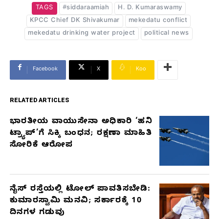
TAGS
#siddaraamiah
H. D. Kumaraswamy
KPCC Chief DK Shivakumar
mekedatu conflict
mekedatu drinking water project
political news
Facebook
X
Koo
RELATED ARTICLES
ಭಾರತೀಯ ವಾಯುಸೇನಾ ಅಧಿಕಾರಿ ‘ಹನಿ
RELATED
ಟ್ರ್ಯಾಪ್’ಗೆ ಸಿಕ್ಕಿ ಬಂಧನ; ರಕ್ಷಣಾ ಮಾಹಿತಿ
ARTICLES
ಸೋರಿಕೆ ಆರೋಪ
ನೈಸ್ ರಸ್ತೆಯಲ್ಲಿ ಟೋಲ್ ಪಾವತಿಸಬೇಡಿ:
ಕುಮಾರಸ್ವಾಮಿ ಮನವಿ; ಸರ್ಕಾರಕ್ಕೆ 10
ದಿನಗಳ ಗಡುವು