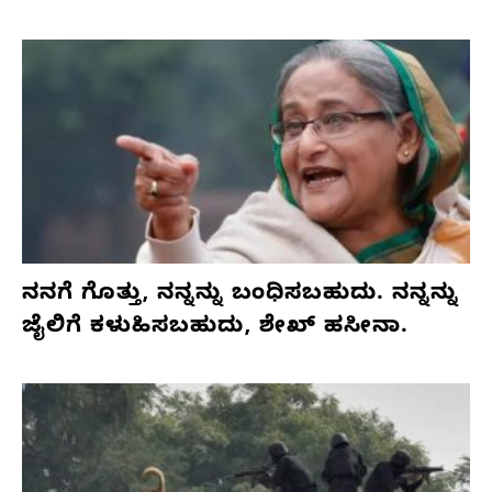
ನನಗೆ ಗೊತ್ತು, ನನ್ನನ್ನು ಬಂಧಿಸಬಹುದು. ನನ್ನನ್ನು
ಜೈಲಿಗೆ ಕಳುಹಿಸಬಹುದು, ಶೇಖ್ ಹಸೀನಾ.