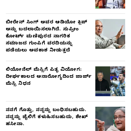
ಬೀರೇನ್ ಸಿಂಗ್ ಅವರ ಆಡಿಯೋ ಕ್ಲಿಪ್
ಅನ್ನು ಬದಲಾಯಿಸಲಾಗಿದೆ. ಸುಪ್ರೀಂ
ಕೋರ್ಟ್ ಮಣಿಪುರದ ನಾಗರಿಕ
ಸಮಾಜದ ಗುಂಪಿಗೆ ವರದಿಯನ್ನು
ಪಡೆಯಲು ಅವಕಾಶ ನೀಡುತ್ತದೆ
ಲಿಯೋನೆಲ್ ಮೆಸ್ಸಿಗೆ ಪಿತೃ ವಿಯೋಗ:
ದೀರ್ಘಕಾಲದ ಅನಾರೋಗ್ಯದಿಂದ ಜಾರ್ಜ್
ಮೆಸ್ಸಿ ನಿಧನ
ನನಗೆ ಗೊತ್ತು, ನನ್ನನ್ನು ಬಂಧಿಸಬಹುದು.
ನನ್ನನ್ನು ಜೈಲಿಗೆ ಕಳುಹಿಸಬಹುದು, ಶೇಖ್
ಹಸೀನಾ.