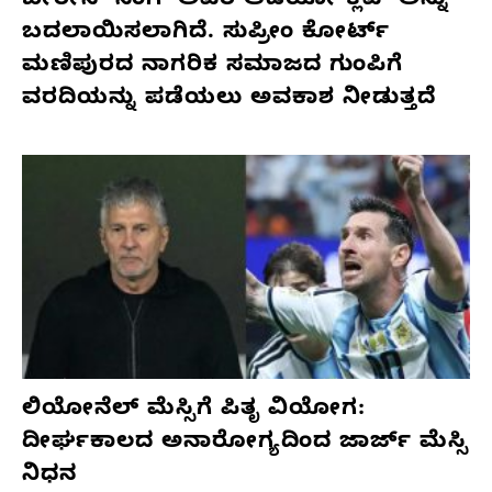
ಬೀರೇನ್ ಸಿಂಗ್ ಅವರ ಆಡಿಯೋ ಕ್ಲಿಪ್ ಅನ್ನು
ಬದಲಾಯಿಸಲಾಗಿದೆ. ಸುಪ್ರೀಂ ಕೋರ್ಟ್
ಮಣಿಪುರದ ನಾಗರಿಕ ಸಮಾಜದ ಗುಂಪಿಗೆ
ವರದಿಯನ್ನು ಪಡೆಯಲು ಅವಕಾಶ ನೀಡುತ್ತದೆ
ಲಿಯೋನೆಲ್ ಮೆಸ್ಸಿಗೆ ಪಿತೃ ವಿಯೋಗ:
ದೀರ್ಘಕಾಲದ ಅನಾರೋಗ್ಯದಿಂದ ಜಾರ್ಜ್ ಮೆಸ್ಸಿ
ನಿಧನ