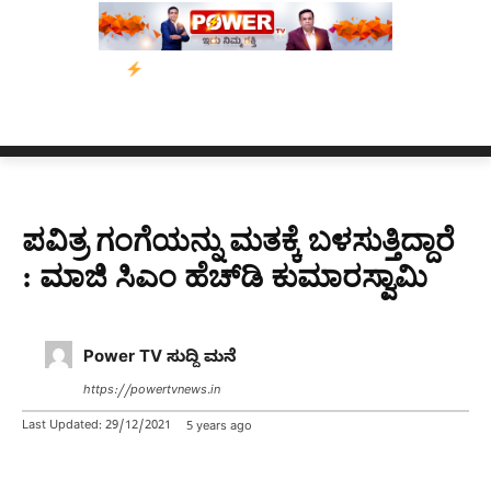
ವು
ಬೀರೇನ್ ಸಿಂಗ್ ಅವರ ಆಡಿಯೋ ಕ್ಲಿಪ್ ಅನ್ನು ಬದಲಾಯಿಸಲಾಗಿದೆ. ಸು
ಪವಿತ್ರ ಗಂಗೆಯನ್ನು ಮತಕ್ಕೆ ಬಳಸುತ್ತಿದ್ದಾರೆ
: ಮಾಜಿ ಸಿಎಂ ಹೆಚ್​​​ಡಿ ಕುಮಾರಸ್ವಾಮಿ
Power TV ಸುದ್ದಿ ಮನೆ
https://powertvnews.in
Last Updated:
29/12/2021
5 years ago