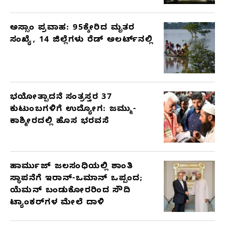
ಅಸ್ಸಾಂ ಪ್ರವಾಹ: 95ಕ್ಕೇರಿದ ಮೃತರ
ಸಂಖ್ಯೆ, 14 ಜಿಲ್ಲೆಗಳು ರೆಡ್ ಅಲರ್ಟ್‌ನಲ್ಲಿ
ಭಯೋತ್ಪಾದನೆ ಸಂತ್ರಸ್ತರ 37
ಕುಟುಂಬಗಳಿಗೆ ಉದ್ಯೋಗ: ಜಮ್ಮು-
ಕಾಶ್ಮೀರದಲ್ಲಿ ಹೊಸ ಭರವಸೆ
ಹಾರ್ಮುಜ್ ಜಲಸಂಧಿಯಲ್ಲಿ ಶಾಂತಿ
ಸ್ಥಾಪನೆಗೆ ಇರಾನ್-ಒಮಾನ್ ಒಪ್ಪಂದ;
ಯೆಮನ್ ಬಂಡುಕೋರರಿಂದ ಸೌದಿ
ಟ್ಯಾಂಕರ್‌ಗಳ ಮೇಲೆ ದಾಳಿ