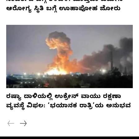
ಸಂಪರ್ಕದ ಬಗ್ಗೆ ಕಳವಳ: ಮೊಜ್ತಬಾ ಖಮೇನಿ
ಆರೋಗ್ಯ ಸ್ಥಿತಿ ಬಗ್ಗೆ ಊಹಾಪೋಹ ಜೋರು
ರಷ್ಯಾ ದಾಳಿಯಲ್ಲಿ ಉಕ್ರೇನ್ ವಾಯು ರಕ್ಷಣಾ
ವ್ಯವಸ್ಥೆ ವಿಫಲ: ‘ಭಯಾನಕ ರಾತ್ರಿ’ಯ ಅನುಭವ