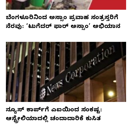
ಬೆಂಗಳೂರಿನಿಂದ ಅಸ್ಸಾಂ ಪ್ರವಾಹ ಸಂತ್ರಸ್ತರಿಗೆ
ನೆರವು: ‘ಟುಗೆದರ್ ಫಾರ್ ಅಸ್ಸಾಂ’ ಅಭಿಯಾನ
ನ್ಯೂಸ್ ಕಾರ್ಪ್‌ಗೆ ಎಐಯಿಂದ ಸಂಕಷ್ಟ:
ಆಸ್ಟ್ರೇಲಿಯಾದಲ್ಲಿ ಚಂದಾದಾರಿಕೆ ಕುಸಿತ