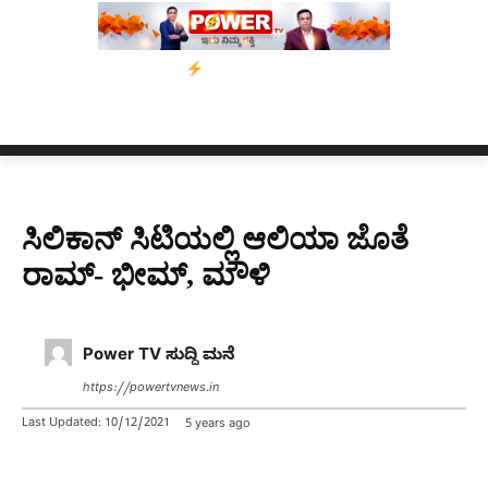
ಾಂ’ ಅಭಿಯಾನ
ನ್ಯೂಸ್ ಕಾರ್ಪ್‌ಗೆ ಎಐಯಿಂದ ಸಂಕಷ್ಟ: ಆಸ್ಟ್ರೇಲಿಯಾದಲ್ಲಿ ಚಂದಾ
ಸಿಲಿಕಾನ್ ಸಿಟಿಯಲ್ಲಿ ಆಲಿಯಾ ಜೊತೆ
ರಾಮ್- ಭೀಮ್, ಮೌಳಿ
Power TV ಸುದ್ದಿ ಮನೆ
https://powertvnews.in
Last Updated:
10/12/2021
5 years ago