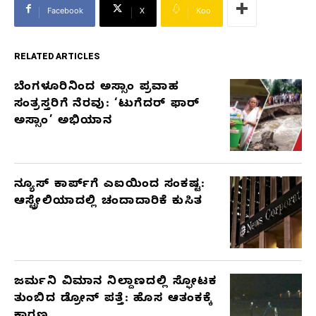
Facebook
X
Koo
RELATED ARTICLES
ಬೆಂಗಳೂರಿನಿಂದ ಅಸ್ಸಾಂ ಪ್ರವಾಹ
RELATED
ಸಂತ್ರಸ್ತರಿಗೆ ನೆರವು: ‘ಟುಗೆದರ್ ಫಾರ್
ARTICLES
ಅಸ್ಸಾಂ’ ಅಭಿಯಾನ
ನ್ಯೂಸ್ ಕಾರ್ಪ್‌ಗೆ ಎಐಯಿಂದ ಸಂಕಷ್ಟ:
ಆಸ್ಟ್ರೇಲಿಯಾದಲ್ಲಿ ಚಂದಾದಾರಿಕೆ ಕುಸಿತ
ಜರ್ಮನಿ ವಿಮಾನ ನಿಲ್ದಾಣದಲ್ಲಿ ಸ್ಫೋಟಕ
ತುಂಬಿದ ಡ್ರೋನ್ ಪತ್ತೆ: ಹೊಸ ಆತಂಕಕ್ಕೆ