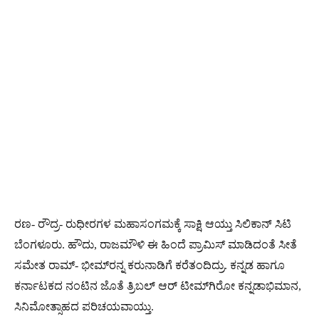
ರಣ- ರೌದ್ರ- ರುಧೀರಗಳ ಮಹಾಸಂಗಮಕ್ಕೆ ಸಾಕ್ಷಿ ಆಯ್ತು ಸಿಲಿಕಾನ್ ಸಿಟಿ
ಬೆಂಗಳೂರು. ಹೌದು, ರಾಜಮೌಳಿ ಈ ಹಿಂದೆ ಪ್ರಾಮಿಸ್ ಮಾಡಿದಂತೆ ಸೀತೆ
ಸಮೇತ ರಾಮ್- ಭೀಮ್​ರನ್ನ ಕರುನಾಡಿಗೆ ಕರೆತಂದಿದ್ರು. ಕನ್ನಡ ಹಾಗೂ
ಕರ್ನಾಟಕದ ನಂಟಿನ ಜೊತೆ ತ್ರಿಬಲ್ ಆರ್ ಟೀಮ್​ಗಿರೋ ಕನ್ನಡಾಭಿಮಾನ,
ಸಿನಿಮೋತ್ಸಾಹದ ಪರಿಚಯವಾಯ್ತು.