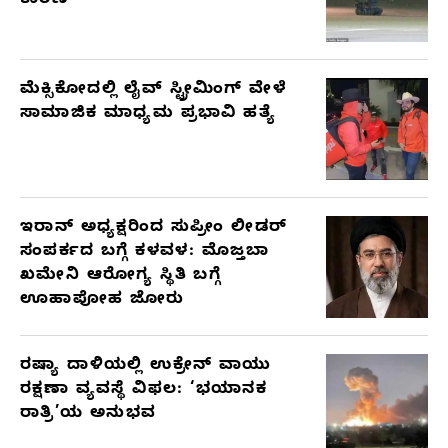
ಕಾರಣ
ಮೆಕ್ಸಿಕೋದಲ್ಲಿ ಲೈವ್ ಸ್ಟ್ರೀಮಿಂಗ್ ವೇಳೆ
ಸಾಮಾಜಿಕ ಮಾಧ್ಯಮ ಪ್ರಭಾವಿ ಹತ್ಯೆ
ಇರಾನ್ ಅಧ್ಯಕ್ಷರಿಂದ ಸುಪ್ರೀಂ ಲೀಡರ್
ಸಂಪರ್ಕದ ಬಗ್ಗೆ ಕಳವಳ: ಮೊಜ್ತಬಾ
ಖಮೇನಿ ಆರೋಗ್ಯ ಸ್ಥಿತಿ ಬಗ್ಗೆ
ಊಹಾಪೋಹ ಜೋರು
ರಷ್ಯಾ ದಾಳಿಯಲ್ಲಿ ಉಕ್ರೇನ್ ವಾಯು
ರಕ್ಷಣಾ ವ್ಯವಸ್ಥೆ ವಿಫಲ: ‘ಭಯಾನಕ
ರಾತ್ರಿ’ಯ ಅನುಭವ