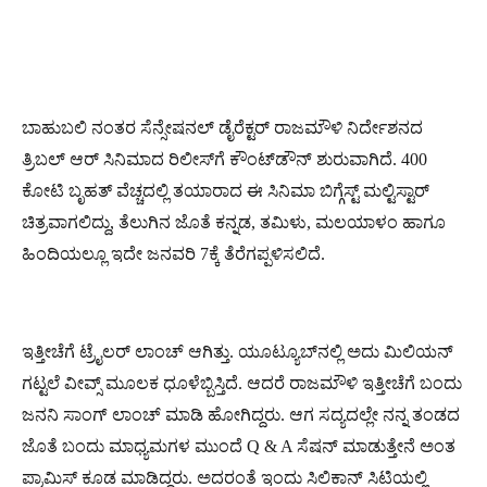
ಬಾಹುಬಲಿ ನಂತರ ಸೆನ್ಸೇಷನಲ್ ಡೈರೆಕ್ಟರ್ ರಾಜಮೌಳಿ ನಿರ್ದೇಶನದ
ತ್ರಿಬಲ್ ಆರ್ ಸಿನಿಮಾದ ರಿಲೀಸ್​ಗೆ ಕೌಂಟ್​ಡೌನ್ ಶುರುವಾಗಿದೆ. 400
ಕೋಟಿ ಬೃಹತ್ ವೆಚ್ಚದಲ್ಲಿ ತಯಾರಾದ ಈ ಸಿನಿಮಾ ಬಿಗ್ಗೆಸ್ಟ್ ಮಲ್ಟಿಸ್ಟಾರ್
ಚಿತ್ರವಾಗಲಿದ್ದು, ತೆಲುಗಿನ ಜೊತೆ ಕನ್ನಡ, ತಮಿಳು, ಮಲಯಾಳಂ ಹಾಗೂ
ಹಿಂದಿಯಲ್ಲೂ ಇದೇ ಜನವರಿ 7ಕ್ಕೆ ತೆರೆಗಪ್ಪಳಿಸಲಿದೆ.
ಇತ್ತೀಚೆಗೆ ಟ್ರೈಲರ್ ಲಾಂಚ್ ಆಗಿತ್ತು. ಯೂಟ್ಯೂಬ್​ನಲ್ಲಿ ಅದು ಮಿಲಿಯನ್
ಗಟ್ಟಲೆ ವೀವ್ಸ್ ಮೂಲಕ ಧೂಳೆಬ್ಬಿಸ್ತಿದೆ. ಆದರೆ ರಾಜಮೌಳಿ ಇತ್ತೀಚೆಗೆ ಬಂದು
ಜನನಿ ಸಾಂಗ್ ಲಾಂಚ್ ಮಾಡಿ ಹೋಗಿದ್ದರು. ಆಗ ಸದ್ಯದಲ್ಲೇ ನನ್ನ ತಂಡದ
ಜೊತೆ ಬಂದು ಮಾಧ್ಯಮಗಳ ಮುಂದೆ Q & A ಸೆಷನ್ ಮಾಡುತ್ತೇನೆ ಅಂತ
ಪ್ರಾಮಿಸ್ ಕೂಡ ಮಾಡಿದ್ದರು. ಅದರಂತೆ ಇಂದು ಸಿಲಿಕಾನ್ ಸಿಟಿಯಲ್ಲಿ