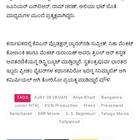
ಜೂನಿಯರ್ ಎನ್​ಟಿಆರ್, ರಾಮ್ ಚರಣ್, ಆಲಿಯಾ ಭಟ್ ಜೊತೆ
ಮಾಧ್ಯಮಗಳ ಮುಂದೆ ಪ್ರತ್ಯಕ್ಷವಾಗಿದ್ದರು.
ಕರ್ನಾಟಕದಲ್ಲಿ ಕೆವಿಎನ್ ಪ್ರೊಡಕ್ಷನ್ಸ್ ಬ್ಯಾನರ್​ನಡಿ ಸುಪ್ರೀತ್, ನಿಶಾ ವೆಂಕಟ್
ಕೋಣಂಕಿ ಹಾಗೂ ವೆಂಕಟ್ ನಾರಾಯಣ್ ಅವರು ತ್ರಿಬಲ್ ಆರ್ ಕನ್ನಡ
ಅವತರಣಿಕೆಯನ್ನ ಡಿಸ್ಟ್ರಿಬ್ಯೂಟ್ ಮಾಡ್ತಿದ್ದಾರೆ. ಸ್ವತಂತ್ರಪೂರ್ವ ಭಾರತದ
ಇಬ್ಬರು ಫ್ರೀಡಂ ಫೈಟರ್​ಗಳ ಕಥಾನಕವಿರೋ ಇದನ್ನ ಸಿನಿಮ್ಯಾಟಿಕ್ ಆಗಿ
ಕಮಿರ್ಷಿಯಲ್ ಆಗಿ ತೋರಿಸೋ ಪ್ರಯತ್ನ ಮಾಡಿದ್ದಾರೆ ಮೌಳಿ.
TAGS
AJAY DEVAGAN
Aliya Bhatt
Bangalore
junior NTR]
KVN Production
Press
Pressmeet
Ramcharan
RRR Movie
S. S. Rajamouli
Telugu Movie
Tollywood