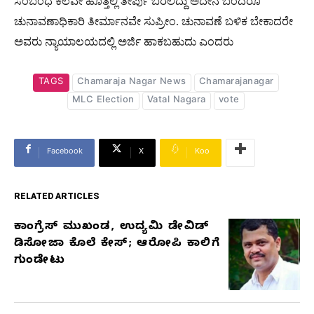
ಸಂಬಂಧ ಕೆಲವೇ ಹೊತ್ತಲ್ಲಿ ತೀರ್ಪು ಬರಲಿದ್ದು ಅದೇನೆ ಬಂದರೂ
ಚುನಾವಣಾಧಿಕಾರಿ ತೀರ್ಮಾನವೇ ಸುಪ್ರೀಂ. ಚುನಾವಣೆ ಬಳಿಕ ಬೇಕಾದರೇ
ಅವರು ನ್ಯಾಯಾಲಯದಲ್ಲಿ ಅರ್ಜಿ ಹಾಕಬಹುದು ಎಂದರು
TAGS
Chamaraja Nagar News
Chamarajanagar
MLC Election
Vatal Nagara
vote
Facebook
X
Koo
RELATED ARTICLES
ಕಾಂಗ್ರೆಸ್‌ ಮುಖಂಡ, ಉದ್ಯಮಿ ಡೇವಿಡ್‌
RELATED
ಡಿಸೋಜಾ ಕೊಲೆ ಕೇಸ್;‌ ಆರೋಪಿ ಕಾಲಿಗೆ
ARTICLES
ಗುಂಡೇಟು