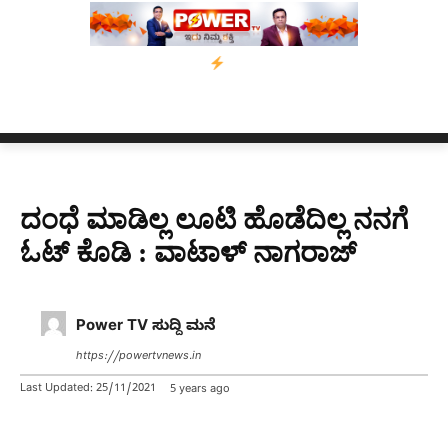
ಕಾಲಿಗೆ ಗುಂಡೇಟು
ಬೆಂಗಳೂರಿನಿಂದ ಅಸ್ಸಾಂ ಪ್ರವಾಹ ಸಂತ್ರಸ್ತರಿಗೆ ನೆರವು: 
ದಂಧೆ ಮಾಡಿಲ್ಲ ಲೂಟಿ ಹೊಡೆದಿಲ್ಲ ನನಗೆ
ಓಟ್ ಕೊಡಿ : ವಾಟಾಳ್ ನಾಗರಾಜ್​
Power TV ಸುದ್ದಿ ಮನೆ
https://powertvnews.in
Last Updated:
25/11/2021
5 years ago