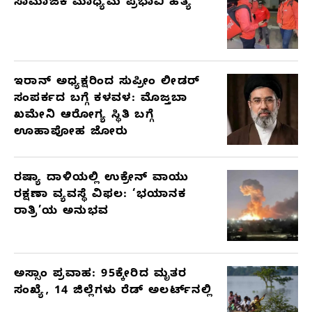
ಸಾಮಾಜಿಕ ಮಾಧ್ಯಮ ಪ್ರಭಾವಿ ಹತ್ಯೆ
ಇರಾನ್ ಅಧ್ಯಕ್ಷರಿಂದ ಸುಪ್ರೀಂ ಲೀಡರ್
ಸಂಪರ್ಕದ ಬಗ್ಗೆ ಕಳವಳ: ಮೊಜ್ತಬಾ
ಖಮೇನಿ ಆರೋಗ್ಯ ಸ್ಥಿತಿ ಬಗ್ಗೆ
ಊಹಾಪೋಹ ಜೋರು
ರಷ್ಯಾ ದಾಳಿಯಲ್ಲಿ ಉಕ್ರೇನ್ ವಾಯು
ರಕ್ಷಣಾ ವ್ಯವಸ್ಥೆ ವಿಫಲ: ‘ಭಯಾನಕ
ರಾತ್ರಿ’ಯ ಅನುಭವ
ಅಸ್ಸಾಂ ಪ್ರವಾಹ: 95ಕ್ಕೇರಿದ ಮೃತರ
ಸಂಖ್ಯೆ, 14 ಜಿಲ್ಲೆಗಳು ರೆಡ್ ಅಲರ್ಟ್‌ನಲ್ಲಿ