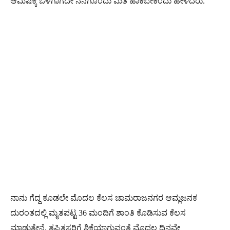
ಆಮಿಷಕ್ಕೆ ಒಳಗಾಗದೇ ನನಗೊಂದು ಮತ ಹಾಕಬೇಕೆಂದು ಹೇಳಿದರು.
ನಾನು ಗೆದ್ದ ಕೂಡಲೇ ಮೊದಲ ಕೆಲಸ ಚಾಮರಾಜನಗರ ಆಮ್ಲಜನಕ
ದುರಂತದಲ್ಲಿ ಮೃತಪಟ್ಟ 36 ಮಂದಿಗೆ ಶಾಂತಿ ಕೊಡಿಸುವ ಕೆಲಸ
ಮಾಡುತ್ತೇನೆ, ತಪ್ಪಿತಸ್ಥರಿಗೆ ಶಿಕ್ಷೆಯಾಗುವಂತೆ ಮೊದಲ ದಿನವೇ