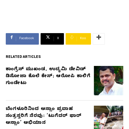
Facebook
X
Koo
RELATED ARTICLES
ಕಾಂಗ್ರೆಸ್‌ ಮುಖಂಡ, ಉದ್ಯಮಿ ಡೇವಿಡ್‌
RELATED
ಡಿಸೋಜಾ ಕೊಲೆ ಕೇಸ್;‌ ಆರೋಪಿ ಕಾಲಿಗೆ
ARTICLES
ಗುಂಡೇಟು
ಬೆಂಗಳೂರಿನಿಂದ ಅಸ್ಸಾಂ ಪ್ರವಾಹ
ಸಂತ್ರಸ್ತರಿಗೆ ನೆರವು: ‘ಟುಗೆದರ್ ಫಾರ್
ಅಸ್ಸಾಂ’ ಅಭಿಯಾನ