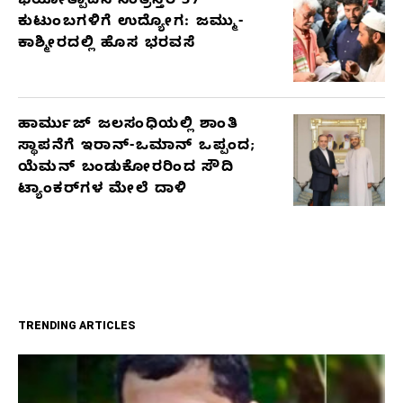
ಭಯೋತ್ಪಾದನೆ ಸಂತ್ರಸ್ತರ 37
ಕುಟುಂಬಗಳಿಗೆ ಉದ್ಯೋಗ: ಜಮ್ಮು-
ಕಾಶ್ಮೀರದಲ್ಲಿ ಹೊಸ ಭರವಸೆ
ಹಾರ್ಮುಜ್ ಜಲಸಂಧಿಯಲ್ಲಿ ಶಾಂತಿ
ಸ್ಥಾಪನೆಗೆ ಇರಾನ್-ಒಮಾನ್ ಒಪ್ಪಂದ;
ಯೆಮನ್ ಬಂಡುಕೋರರಿಂದ ಸೌದಿ
ಟ್ಯಾಂಕರ್‌ಗಳ ಮೇಲೆ ದಾಳಿ
TRENDING ARTICLES