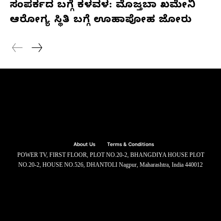
ಸಂಪರ್ಕದ ಬಗ್ಗೆ ಕಳವಳ: ಮೊಜ್ತಬಾ ಖಮೇನಿ
ಆರೋಗ್ಯ ಸ್ಥಿತಿ ಬಗ್ಗೆ ಊಹಾಪೋಹ ಜೋರು
About Us
Terms & Conditions
POWER TV, FIRST FLOOR, PLOT NO.20-2, BHANGDIYA HOUSE PLOT
NO.20-2, HOUSE NO.526, DHANTOLI Nagpur, Maharashtra, India 440012