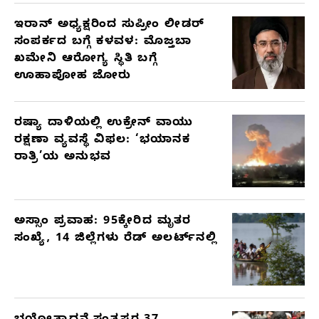
ಇರಾನ್ ಅಧ್ಯಕ್ಷರಿಂದ ಸುಪ್ರೀಂ ಲೀಡರ್
ಸಂಪರ್ಕದ ಬಗ್ಗೆ ಕಳವಳ: ಮೊಜ್ತಬಾ
ಖಮೇನಿ ಆರೋಗ್ಯ ಸ್ಥಿತಿ ಬಗ್ಗೆ
ಊಹಾಪೋಹ ಜೋರು
ರಷ್ಯಾ ದಾಳಿಯಲ್ಲಿ ಉಕ್ರೇನ್ ವಾಯು
ರಕ್ಷಣಾ ವ್ಯವಸ್ಥೆ ವಿಫಲ: ‘ಭಯಾನಕ
ರಾತ್ರಿ’ಯ ಅನುಭವ
ಅಸ್ಸಾಂ ಪ್ರವಾಹ: 95ಕ್ಕೇರಿದ ಮೃತರ
ಸಂಖ್ಯೆ, 14 ಜಿಲ್ಲೆಗಳು ರೆಡ್ ಅಲರ್ಟ್‌ನಲ್ಲಿ