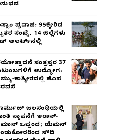
ಅನುಭವ
ಸ್ಸಾಂ ಪ್ರವಾಹ: 95ಕ್ಕೇರಿದ
ೃತರ ಸಂಖ್ಯೆ, 14 ಜಿಲ್ಲೆಗಳು
ೆಡ್ ಅಲರ್ಟ್‌ನಲ್ಲಿ
ಯೋತ್ಪಾದನೆ ಸಂತ್ರಸ್ತರ 37
ುಟುಂಬಗಳಿಗೆ ಉದ್ಯೋಗ:
ಮ್ಮು-ಕಾಶ್ಮೀರದಲ್ಲಿ ಹೊಸ
ರವಸೆ
ಾರ್ಮುಜ್ ಜಲಸಂಧಿಯಲ್ಲಿ
ಾಂತಿ ಸ್ಥಾಪನೆಗೆ ಇರಾನ್-
ಮಾನ್ ಒಪ್ಪಂದ; ಯೆಮನ್
ಂಡುಕೋರರಿಂದ ಸೌದಿ