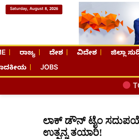
Saturday, August 8, 2026
ME
ರಾಜ್ಯ
ದೇಶ
ವಿದೇಶ
ಜಿಲ್ಲಾ ಸುದ್
ಪಾದಕೀಯ
JOBS
TOP STORIES
ಲಾಕ್ ಡೌನ್ ಟೈಂ ಸದುಪಯೋ
ಉತ್ಪನ್ನ ತಯಾರಿ!