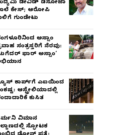
ದ್ಯಮಿ ಡೇವಿಡ್‌ ಡಿಸೋಜಾ
ೊಲೆ ಕೇಸ್;‌ ಆರೋಪಿ
ಾಲಿಗೆ ಗುಂಡೇಟು
ೆಂಗಳೂರಿನಿಂದ ಅಸ್ಸಾಂ
್ರವಾಹ ಸಂತ್ರಸ್ತರಿಗೆ ನೆರವು:
ಟುಗೆದರ್ ಫಾರ್ ಅಸ್ಸಾಂ’
ಅಭಿಯಾನ
್ಯೂಸ್ ಕಾರ್ಪ್‌ಗೆ ಎಐಯಿಂದ
ಂಕಷ್ಟ: ಆಸ್ಟ್ರೇಲಿಯಾದಲ್ಲಿ
ಂದಾದಾರಿಕೆ ಕುಸಿತ
ರ್ಮನಿ ವಿಮಾನ
ಿಲ್ದಾಣದಲ್ಲಿ ಸ್ಫೋಟಕ
ುಂಬಿದ ಡ್ರೋನ್ ಪತ್ತೆ: