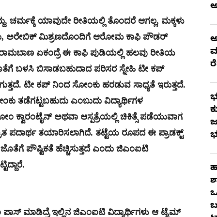
, ಚರ್ಮಕ್ಕೆ ಯಾವುದೇ ರೀತಿಯಲ್ಲಿ ತೊಂದರೆ ಆಗಲ್ಲ, ಮಕ್ಕಳು
ು, ಅರೇಬಿಕ್ ಮಿಶ್ರಣದೊಂದಿಗೆ ಆರೋಮ ಕಾಫಿ ಪೌಡರ್
ಅ
ಮ
ದು ರಾಮಬಾಣ ಏಕಂದ್ರೆ ಈ ಕಾಫಿ ಪುಡಿಯಲ್ಲಿ ಹಲವು ರೀತಿಯ
ರ
ತೆಗೆ ಬಳಸಿ ಬಿಸಾಡಬಹುದಾದ ಪರಿಸರ ಸ್ನೇಹಿ ಟೀ ಕಪ್
ತ್ತದೆ. ಟೀ ಕಪ್ ನಿಂದ ಸೋಂಕು ಹರಡುವ ಸಾಧ್ಯತೆ ಇರುತ್ತದೆ.
ಭ
ು ತಡೆಗಟ್ಟಬಹುದು ಎಂಬುದು ವಿದ್ಯಾರ್ಥಿಗಳ
ಕ
ಂ ಕ್ವಾರಂಟೈನ್ ಅಥವಾ ಆಸ್ಪತ್ರೆಯಲ್ಲಿ ಚಿಕಿತ್ಸೆ ಪಡೆಯುವಾಗ
ಜ
ಶ್ರಿತ ಪದಾರ್ಥ ತಯಾರಿಸಲಾಗಿದೆ. ತಟ್ಟೆಯ ರೂಪದ ಈ ಪ್ರಾಡಕ್ಟ್
ಭ
ತೆಗೆ ಪೌಷ್ಟಿಕತೆ ಹೆಚ್ಚಿಸುತ್ತದೆ ಎಂದು ಜಿಎಂಐಟಿ
ದ್ದಾರೆ.
ಹ
ಶ
ಒ
ಬ
ೈಂ ಪಾಸ್ ಮಾಡಿದ್ರೆ ಇಲ್ಲಿನ ಜಿಎಂಐಟಿ ವಿದ್ಯಾರ್ಥಿಗಳು ಆ ಟೈಮ್