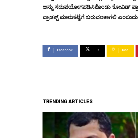
ಅನ್ನು ಸದುಪಯೋಗಪಡಿಸಿಕೊಂಡು ಕೋವಿಡ್ ಪ್ರಾಡಕ
ಪ್ರಾಡಕ್ಟ್ ಮಾರುಕಟ್ಟೆಗೆ ಬರುವಂತಾಗಲಿ ಎಂಬು
Facebook
X
Koo
TRENDING ARTICLES