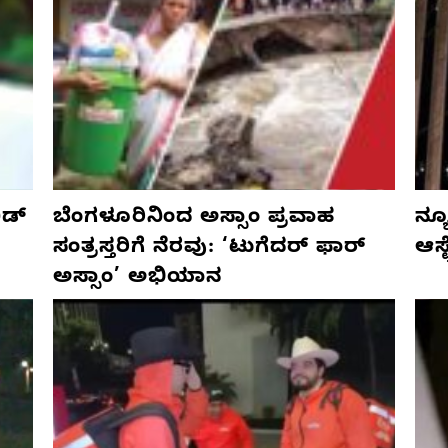
ಡ್‌
ಬೆಂಗಳೂರಿನಿಂದ ಅಸ್ಸಾಂ ಪ್ರವಾಹ
ನ್ಯ
ಸಂತ್ರಸ್ತರಿಗೆ ನೆರವು: ‘ಟುಗೆದರ್ ಫಾರ್
ಆಸ್
ಅಸ್ಸಾಂ’ ಅಭಿಯಾನ