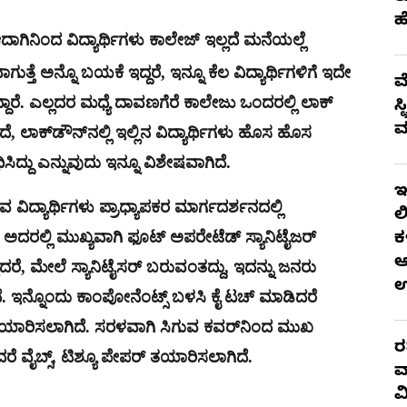
ಹ
ಾಗಿನಿಂದ ವಿದ್ಯಾರ್ಥಿಗಳು ಕಾಲೇಜ್ ಇಲ್ಲದೆ ಮನೆಯಲ್ಲೆ
ತ್ತೆ ಅನ್ನೊ ಬಯಕೆ ಇದ್ದರೆ, ಇನ್ನೂ ಕೆಲ ವಿದ್ಯಾರ್ಥಿಗಳಿಗೆ ಇದೇ
ಮ
್ದಾರೆ. ಎಲ್ಲದರ ಮಧ್ಯೆ ದಾವಣಗೆರೆ ಕಾಲೇಜು ಒಂದರಲ್ಲಿ ಲಾಕ್
ಸ
ಮ
 ಲಾಕ್​ಡೌನ್​ನಲ್ಲಿ ಇಲ್ಲಿನ ವಿದ್ಯಾರ್ಥಿಗಳು ಹೊಸ ಹೊಸ
ಸಿದ್ದು ಎನ್ನುವುದು ಇನ್ನೂ ವಿಶೇಷವಾಗಿದೆ.
ಇ
ದ್ಯಾರ್ಥಿಗಳು ಪ್ರಾಧ್ಯಾಪಕರ ಮಾರ್ಗದರ್ಶನದಲ್ಲಿ
ಲ
. ಅದರಲ್ಲಿ ಮುಖ್ಯವಾಗಿ ಫೂಟ್ ಅಪರೇಟೆಡ್ ಸ್ಯಾನಿಟೈಜರ್
ಕ
ಆ
ತಿದರೆ, ಮೇಲೆ ಸ್ಯಾನಿಟೈಸರ್ ಬರುವಂತದ್ದು, ಇದನ್ನು ಜನರು
 ಇನ್ನೊಂದು ಕಾಂಪೋನೆಂಟ್ಸ್ ಬಳಸಿ ಕೈ ಟಚ್ ಮಾಡಿದರೆ
ಡಕ್ಟ್ ತಯಾರಿಸಲಾಗಿದೆ. ಸರಳವಾಗಿ ಸಿಗುವ ಕವರ್​ನಿಂದ ಮುಖ
ರ
 ವೈಬ್ಸ್, ಟಿಶ್ಯೂ ಪೇಪರ್ ತಯಾರಿಸಲಾಗಿದೆ.
ವ
ವ