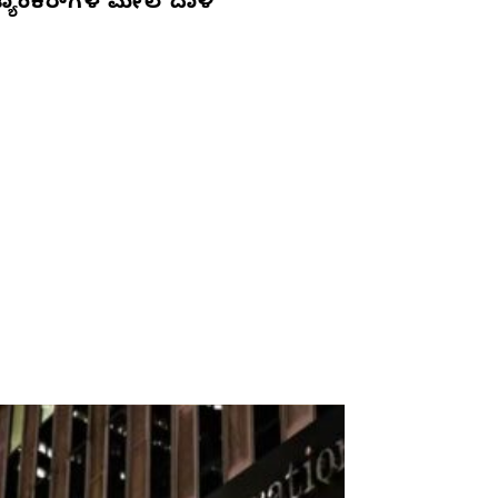
್ಯಾಂಕರ್‌ಗಳ ಮೇಲೆ ದಾಳಿ