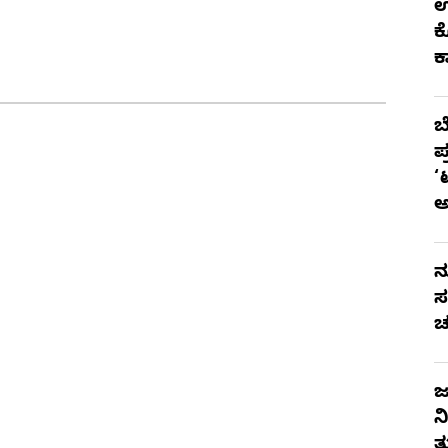
ಉ
ಕ
ಕ
ಬ
ಪ
‘
ನ
ಸ
ಚ
ಜ
ನ
ತ