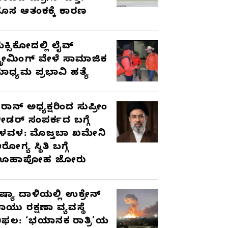
ೊಸ ಆತಂಕಕ್ಕೆ ಕಾರಣ
ೆಕ್ಸಿಕೋದಲ್ಲಿ ಲೈವ್
್ಟ್ರೀಮಿಂಗ್ ವೇಳೆ ಸಾಮಾಜಿಕ
ಾಧ್ಯಮ ಪ್ರಭಾವಿ ಹತ್ಯೆ
ರಾನ್ ಅಧ್ಯಕ್ಷರಿಂದ ಸುಪ್ರೀಂ
ೀಡರ್ ಸಂಪರ್ಕದ ಬಗ್ಗೆ
ಳವಳ: ಮೊಜ್ತಬಾ ಖಮೇನಿ
ರೋಗ್ಯ ಸ್ಥಿತಿ ಬಗ್ಗೆ
ಊಹಾಪೋಹ ಜೋರು
ಷ್ಯಾ ದಾಳಿಯಲ್ಲಿ ಉಕ್ರೇನ್
ಾಯು ರಕ್ಷಣಾ ವ್ಯವಸ್ಥೆ
ಿಫಲ: ‘ಭಯಾನಕ ರಾತ್ರಿ’ಯ