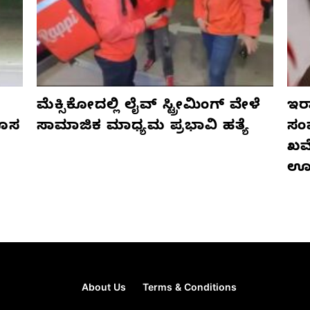
ಮೆಕ್ಸಿಕೋದಲ್ಲಿ ಲೈವ್ ಸ್ಟ್ರೀಮಿಂಗ್ ವೇಳೆ
ಇರಾ
ಹೊಸ
ಸಾಮಾಜಿಕ ಮಾಧ್ಯಮ ಪ್ರಭಾವಿ ಹತ್ಯೆ
ಸಂ
ಖಮೇ
ಊ
About Us
Terms & Conditions