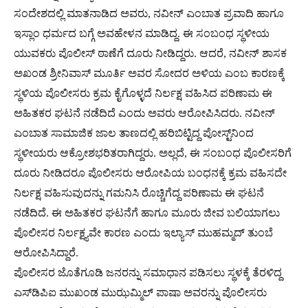
ಸಂದೇಶದಲ್ಲಿ ಮಾತನಾಡಿದ ಅವರು, ನವೀನ್ ಎಂಬಾತ ಪ್ರವಾದಿ ಹಾಗೂ
ಇಸ್ಲಾಂ ಧರ್ಮದ ಬಗ್ಗೆ ಅವಹೇಳನ ಮಾಡಿದ್ದ. ಈ ಸಂಬಂಧ ಸ್ಥಳೀಯ
ಯುವಕರು ಪೊಲೀಸ್ ಠಾಣೆಗೆ ದೂರು ನೀಡಿದ್ದರು. ಆದರೆ, ನವೀನ್ ಶಾಸಕ
ಅಖಂಡ ಶ್ರೀನಿವಾಸ್ ಮೂರ್ತಿ ಅವರ ಸೋದರ ಅಳಿಯ ಎಂಬ ಕಾರಣಕ್ಕೆ
ಸ್ಥಳಿಯ ಪೊಲೀಸರು ಕ್ರಮ ಕೈಗೊಳ್ಳದೆ ನಿರ್ಲಕ್ಷ ವಹಿಸಿದ ಪರಿಣಾಮ ಈ
ಅಹಿತಕರ ಘಟನೆ ನಡೆದಿದೆ ಎಂದು ಅವರು ಆರೋಪಿಸಿದರು. ನವೀನ್
ಎಂಬಾತ ಸಾಮಾಜಿಕ ಜಾಲ ತಾಣದಲ್ಲಿ ಹರಿಬಿಟ್ಟಿದ್ದ ಪೋಸ್ಟ್‌ನಿಂದ
ಸ್ಥಳೀಯರು ಆಕ್ರೋಶಭರಿತರಾಗಿದ್ದರು. ಅಲ್ಲದೆ, ಈ ಸಂಬಂಧ ಪೊಲೀಸರಿಗೆ
ದೂರು ನೀಡಿದರೂ ಪೊಲೀಸರು ಆರೋಪಿಯ ಬಂಧನಕ್ಕೆ ಕ್ರಮ ವಹಿಸದೇ
ನಿರ್ಲಕ್ಷ ವಹಿಸುವುದನ್ನು ಗಮನಿಸಿ ರೊಚ್ಚಿಗೆದ್ದ ಪರಿಣಾಮ ಈ ಘಟನೆ
ನಡೆದಿದೆ. ಈ ಅಹಿತಕರ ಘಟನೆಗೆ ಹಾಗೂ ಮೂರು ಜೀವ ಬಲಿಯಾಗಲು
ಪೊಲೀಸರ ನಿರ್ಲಕ್ಷ್ಯವೇ ಕಾರಣ ಎಂದು ಇಲ್ಯಾಸ್ ಮುಹಮ್ಮದ್ ತುಂಬೆ
ಆರೋಪಿಸಿದ್ದಾರೆ.
ಪೊಲೀಸರ ಜೊತೆಗೂಡಿ ಜನರನ್ನು ಸಮಾಧಾನ ಪಡಿಸಲು ಸ್ಥಳಕ್ಕೆ ತೆರಳಿದ್ದ
ಎಸ್‌ಡಿಪಿಐ ಮುಖಂಡ ಮುಝಮ್ಮಿಲ್ ಪಾಷಾ ಅವರನ್ನು ಪೊಲೀಸರು