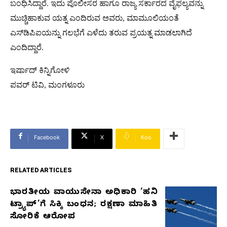
ಬಂಧಿಸಿದ್ದಾರೆ. ಇದು ಪೊಲೀಸರ ಹಾಗೂ ರಾಜ್ಯ ಸರ್ಕಾರದ ವೈಫಲ್ಯವನ್ನು
ಮುಚ್ಚಿಹಾಕುವ ಯತ್ನ ಎಂದಿರುವ ಅವರು, ಮಾಮೂಲಿಯಂತೆ
ಎಸ್‌ಡಿಪಿಐಯನ್ನು ಗಲಭೆಗೆ ಎಳೆದು ತರುವ ಪ್ರಯತ್ನ ಮಾಡಲಾಗಿದೆ
ಎಂದಿದ್ದಾರೆ.
ಇರ್ಷಾದ್ ಕಿನ್ನಿಗೋಳಿ
ಪವರ್ ಟಿವಿ, ಮಂಗಳೂರು
Facebook
X
Koo
RELATED ARTICLES
ಭಾರತೀಯ ವಾಯುಸೇನಾ ಅಧಿಕಾರಿ ‘ಹನಿ
RELATED
ಟ್ರ್ಯಾಪ್’ಗೆ ಸಿಕ್ಕಿ ಬಂಧನ; ರಕ್ಷಣಾ ಮಾಹಿತಿ
ARTICLES
ಸೋರಿಕೆ ಆರೋಪ