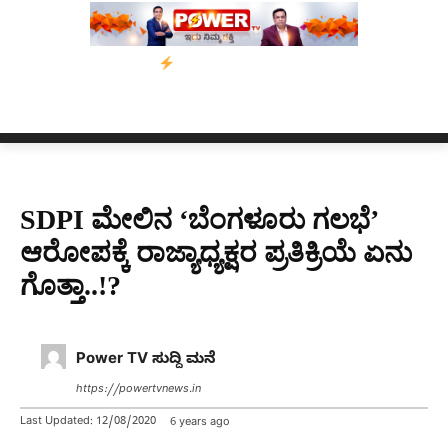
ನಗಳ ಗಡುವು
ಬೀರೇನ್ ಸಿಂಗ್ ಅವರ ಆಡಿಯೋ ಕ್ಲಿಪ್ ಅನ್ನು ಬದಲಾಯಿಸಲಾಗಿ
SDPI ಮೇಲಿನ ‘ಬೆಂಗಳೂರು ಗಲಭೆ’
ಆರೋಪಕ್ಕೆ ರಾಜ್ಯಾಧ್ಯಕ್ಷರ ಪ್ರತಿಕ್ರಿಯೆ ಏನು
ಗೊತ್ತಾ..!?
Power TV ಸುದ್ದಿ ಮನೆ
https://powertvnews.in
Last Updated:
12/08/2020
6 years ago