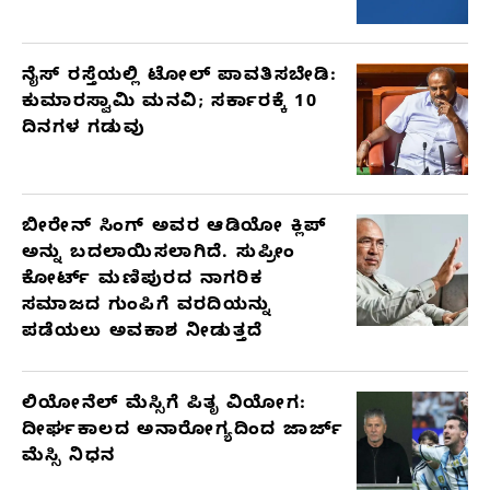
ನೈಸ್ ರಸ್ತೆಯಲ್ಲಿ ಟೋಲ್ ಪಾವತಿಸಬೇಡಿ:
ಕುಮಾರಸ್ವಾಮಿ ಮನವಿ; ಸರ್ಕಾರಕ್ಕೆ 10
ದಿನಗಳ ಗಡುವು
ಬೀರೇನ್ ಸಿಂಗ್ ಅವರ ಆಡಿಯೋ ಕ್ಲಿಪ್
ಅನ್ನು ಬದಲಾಯಿಸಲಾಗಿದೆ. ಸುಪ್ರೀಂ
ಕೋರ್ಟ್ ಮಣಿಪುರದ ನಾಗರಿಕ
ಸಮಾಜದ ಗುಂಪಿಗೆ ವರದಿಯನ್ನು
ಪಡೆಯಲು ಅವಕಾಶ ನೀಡುತ್ತದೆ
ಲಿಯೋನೆಲ್ ಮೆಸ್ಸಿಗೆ ಪಿತೃ ವಿಯೋಗ:
ದೀರ್ಘಕಾಲದ ಅನಾರೋಗ್ಯದಿಂದ ಜಾರ್ಜ್
ಮೆಸ್ಸಿ ನಿಧನ