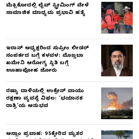
ಮೆಕ್ಸಿಕೋದಲ್ಲಿ ಲೈವ್ ಸ್ಟ್ರೀಮಿಂಗ್ ವೇಳೆ
ಸಾಮಾಜಿಕ ಮಾಧ್ಯಮ ಪ್ರಭಾವಿ ಹತ್ಯೆ
ಇರಾನ್ ಅಧ್ಯಕ್ಷರಿಂದ ಸುಪ್ರೀಂ ಲೀಡರ್
ಸಂಪರ್ಕದ ಬಗ್ಗೆ ಕಳವಳ: ಮೊಜ್ತಬಾ
ಖಮೇನಿ ಆರೋಗ್ಯ ಸ್ಥಿತಿ ಬಗ್ಗೆ
ಊಹಾಪೋಹ ಜೋರು
ರಷ್ಯಾ ದಾಳಿಯಲ್ಲಿ ಉಕ್ರೇನ್ ವಾಯು
ರಕ್ಷಣಾ ವ್ಯವಸ್ಥೆ ವಿಫಲ: ‘ಭಯಾನಕ
ರಾತ್ರಿ’ಯ ಅನುಭವ
ಅಸ್ಸಾಂ ಪ್ರವಾಹ: 95ಕ್ಕೇರಿದ ಮೃತರ