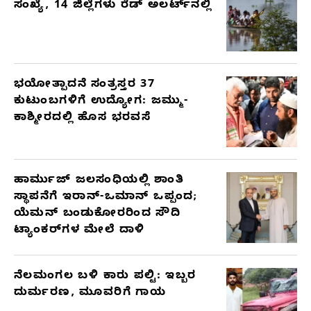
ಸಂಖ್ಯೆ, 14 ಜಿಲ್ಲೆಗಳು ರೆಡ್ ಅಲರ್ಟ್‌ನಲ್ಲಿ
ಭಯೋತ್ಪಾದನೆ ಸಂತ್ರಸ್ತರ 37
ಕುಟುಂಬಗಳಿಗೆ ಉದ್ಯೋಗ: ಜಮ್ಮು-
ಕಾಶ್ಮೀರದಲ್ಲಿ ಹೊಸ ಭರವಸೆ
ಹಾರ್ಮುಜ್ ಜಲಸಂಧಿಯಲ್ಲಿ ಶಾಂತಿ
ಸ್ಥಾಪನೆಗೆ ಇರಾನ್-ಒಮಾನ್ ಒಪ್ಪಂದ;
ಯೆಮನ್ ಬಂಡುಕೋರರಿಂದ ಸೌದಿ
ಟ್ಯಾಂಕರ್‌ಗಳ ಮೇಲೆ ದಾಳಿ
ನೆಲಮಂಗಲ ಬಳಿ ಕಾರು ಪಲ್ಟಿ: ಇಬ್ಬರ
ದುರ್ಮರಣ, ಮೂವರಿಗೆ ಗಾಯ