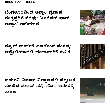
RELATED ARTICLES
ಬೆಂಗಳೂರಿನಿಂದ ಅಸ್ಸಾಂ ಪ್ರವಾಹ
RELATED
ಸಂತ್ರಸ್ತರಿಗೆ ನೆರವು: ‘ಟುಗೆದರ್ ಫಾರ್
ARTICLES
ಅಸ್ಸಾಂ’ ಅಭಿಯಾನ
ನ್ಯೂಸ್ ಕಾರ್ಪ್‌ಗೆ ಎಐಯಿಂದ ಸಂಕಷ್ಟ:
ಆಸ್ಟ್ರೇಲಿಯಾದಲ್ಲಿ ಚಂದಾದಾರಿಕೆ ಕುಸಿತ
ಜರ್ಮನಿ ವಿಮಾನ ನಿಲ್ದಾಣದಲ್ಲಿ ಸ್ಫೋಟಕ
ತುಂಬಿದ ಡ್ರೋನ್ ಪತ್ತೆ: ಹೊಸ ಆತಂಕಕ್ಕೆ
ಕಾರಣ