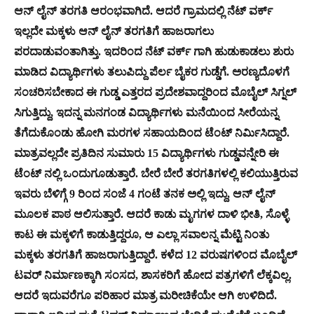
ಆನ್ ಲೈನ್ ತರಗತಿ ಆರಂಭವಾಗಿದೆ. ಆದರೆ ಗ್ರಾಮದಲ್ಲಿ ನೆಟ್ ವರ್ಕ್
ಇಲ್ಲದೇ ಮಕ್ಕಳು ಆನ್ ಲೈನ್ ತರಗತಿಗೆ ಹಾಜರಾಗಲು
ಪರದಾಡುವಂತಾಗಿತ್ತು. ಇದರಿಂದ ನೆಟ್ ವರ್ಕ್ ಗಾಗಿ ಹುಡುಕಾಡಲು ಶುರು
ಮಾಡಿದ ವಿದ್ಯಾರ್ಥಿಗಳು ತಲುಪಿದ್ದು ಪೆರ್ಲ ಬೈಕರ ಗುಡ್ಡೆಗೆ. ಅರಣ್ಯದೊಳಗೆ
ಸಂಚರಿಸಬೇಕಾದ ಈ ಗುಡ್ಡ ಎತ್ತರದ ಪ್ರದೇಶವಾದ್ದರಿಂದ ಮೊಬೈಲ್ ಸಿಗ್ನಲ್
ಸಿಗುತ್ತಿದ್ದು, ಇದನ್ನ ಮನಗಂಡ ವಿದ್ಯಾರ್ಥಿಗಳು ಮನೆಯಿಂದ ಸೀರೆಯನ್ನ
ತೆಗೆದುಕೊಂಡು ಹೋಗಿ ಮರಗಳ ಸಹಾಯದಿಂದ ಟೆಂಟ್ ನಿರ್ಮಿಸಿದ್ದಾರೆ‌.
ಮಾತ್ರವಲ್ಲದೇ ಪ್ರತಿದಿನ ಸುಮಾರು 15 ವಿದ್ಯಾರ್ಥಿಗಳು ಗುಡ್ಡವನ್ನೇರಿ ಈ
ಟೆಂಟ್ ನಲ್ಲಿ ಒಂದುಗೂಡುತ್ತಾರೆ. ಬೇರೆ ಬೇರೆ ತರಗತಿಗಳಲ್ಲಿ ಕಲಿಯುತ್ತಿರುವ
ಇವರು ಬೆಳಿಗ್ಗೆ 9 ರಿಂದ ಸಂಜೆ 4 ಗಂಟೆ ತನಕ ಅಲ್ಲಿ ಇದ್ದು, ಆನ್ ಲೈನ್
ಮೂಲಕ ಪಾಠ ಆಲಿಸುತ್ತಾರೆ‌. ಆದರೆ ಕಾಡು ಮೃಗಗಳ ದಾಳಿ ಭೀತಿ, ಸೊಳ್ಳೆ
ಕಾಟ ಈ ಮಕ್ಕಳಿಗೆ ಕಾಡುತ್ತಿದ್ದರೂ, ಆ ಎಲ್ಲಾ ಸವಾಲನ್ನ ಮೆಟ್ಟಿ ನಿಂತು
ಮಕ್ಕಳು ತರಗತಿಗೆ ಹಾಜರಾಗುತ್ತಿದ್ದಾರೆ. ಕಳೆದ 12 ವರುಷಗಳಿಂದ ಮೊಬೈಲ್
ಟವರ್ ನಿರ್ಮಾಣಕ್ಕಾಗಿ ಸಂಸದ, ಶಾಸಕರಿಗೆ ಹೋದ ಪತ್ರಗಳಿಗೆ ಲೆಕ್ಕವಿಲ್ಲ.‌
ಆದರೆ ಇದುವರೆಗೂ ಪರಿಹಾರ ಮಾತ್ರ ಮರೀಚಿಕೆಯೇ ಆಗಿ ಉಳಿದಿದೆ.