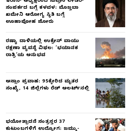
ಇರಾನ್ ಅಧ್ಯಕ್ಷರಿಂದ ಸುಪ್ರೀಂ ಲೀಡರ್
ಸಂಪರ್ಕದ ಬಗ್ಗೆ ಕಳವಳ: ಮೊಜ್ತಬಾ
ಖಮೇನಿ ಆರೋಗ್ಯ ಸ್ಥಿತಿ ಬಗ್ಗೆ
ಊಹಾಪೋಹ ಜೋರು
ರಷ್ಯಾ ದಾಳಿಯಲ್ಲಿ ಉಕ್ರೇನ್ ವಾಯು
ರಕ್ಷಣಾ ವ್ಯವಸ್ಥೆ ವಿಫಲ: ‘ಭಯಾನಕ
ರಾತ್ರಿ’ಯ ಅನುಭವ
ಅಸ್ಸಾಂ ಪ್ರವಾಹ: 95ಕ್ಕೇರಿದ ಮೃತರ
ಸಂಖ್ಯೆ, 14 ಜಿಲ್ಲೆಗಳು ರೆಡ್ ಅಲರ್ಟ್‌ನಲ್ಲಿ
ಭಯೋತ್ಪಾದನೆ ಸಂತ್ರಸ್ತರ 37
ಕುಟುಂಬಗಳಿಗೆ ಉದ್ಯೋಗ: ಜಮ್ಮು-