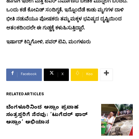
ಹಾಗಾಗಿ ಇದೀಗ ಮತ್ತೆ ಟವರ್ ನಿರ್ಮಾಣದ ಬೇಡಿಕೆ ಮುನ್ನೆಲೆಗೆ ಬಂದಿದೆ.
ಒಂದು ಕಡೆ ಕೋವಿಡ್ ಸಂದಿಗ್ಧತೆ,‌ ಇನ್ನೊಂದೆಡೆ ಕಾಡು ಮೃಗಗಳ ದಾಳಿ
ಭೀತಿ ನಡುವೆಯೂ ಪೋಷಕರು ತಮ್ಮ ಮಕ್ಕಳ ಭವಿಷ್ಯದ ದೃಷ್ಟಿಯಿಂದ
ಆತಂಕದಿಂದಲೇ ಈ ಗುಡ್ಡಕ್ಕೆ ಕಳುಹಿಸುತ್ತಿದ್ದಾರೆ.‌
ಇರ್ಷಾದ್ ಕಿನ್ನಿಗೋಳಿ, ಪವರ್ ಟಿವಿ, ಮಂಗಳೂರು
Facebook
X
Koo
RELATED ARTICLES
ಬೆಂಗಳೂರಿನಿಂದ ಅಸ್ಸಾಂ ಪ್ರವಾಹ
RELATED
ಸಂತ್ರಸ್ತರಿಗೆ ನೆರವು: ‘ಟುಗೆದರ್ ಫಾರ್
ARTICLES
ಅಸ್ಸಾಂ’ ಅಭಿಯಾನ